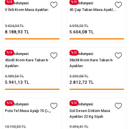
%15
%15
Evofisdunyasi
Evofisdunyasi
V İkili Krom Masa Ayakları
45 Çap Taban Masa Ayakları
9.634,04 TL
6.593,03 TL
8.188,93 TL
5.604,08 TL
%15
%15
Evofisdunyasi
Evofisdunyasi
45x45 Krom Kare Taban Masa
38x38 Krom Kare Taban Masa
Ayakları
Ayakları
6.989,56 TL
3.309,08 TL
5.941,13 TL
2.812,72 TL
%15
%15
Evofisdunyasi
Evofisdunyasi
Pota Tel Masa Ayağı 70 Çap
Gül Desen Döküm Masa
Ayakları 22 Kg Siyah
10.192,53 TL
9.494,41 TL