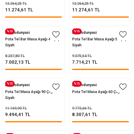
13.264,25 TL
13.264,25 TL
11.274,61 TL
11.274,61 TL
%15
%15
Evofisdunyasi
Evofisdunyasi
Pota Tel Bar Masa Ayağı 45 Çap
Pota Tel Bar Masa Ayağı 55 Çap
Siyah
Siyah
8.237,80 TL
9.075,54 TL
7.002,13 TL
7.714,21 TL
%15
%15
Evofisdunyasi
Evofisdunyasi
Pota Tel Masa Ayağı 90 Çap
Pota Tel Masa Ayağı 60 Çap
Siyah
11.169,90 TL
9.773,66 TL
9.494,41 TL
8.307,61 TL