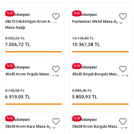
%15
%15
Evofisdunyasi
Evofisdunyasi
ler
rı
ları
38x70 Dikdörtgen Krom Metal
Paslanmaz Metal Masa Ayağı
Masa Ayağı
r
i
8.302,03 TL
12.196,80 TL
7.056,72 TL
10.367,28 TL
arı
r
kımları
ları
%15
%15
Evofisdunyasi
Evofisdunyasi
45x45 Krom Örgülü Masa Ayağı
45x45 Boyalı Burgulu Masa Ayağı
sa Sandalye
8.140,06 TL
6.883,45 TL
6.919,05 TL
5.850,93 TL
%15
%15
Evofisdunyasi
Evofisdunyasi
38x38 Krom Kare Masa Ayağı
38x38 Krom Burgulu Masa Ayağı