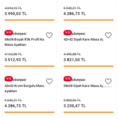
4.694,15 TL
5.043,21 TL
3.990,03 TL
4.286,73 TL
%15
%15
Evofisdunyasi
Evofisdunyasi
38x38 Boyalı 8'lik Profil Kare
42×42 Siyah Kare Masa Ayakları
Masa Ayakları
4.132,86 TL
4.495,88 TL
3.512,93 TL
3.821,50 TL
%15
%15
Evofisdunyasi
Evofisdunyasi
42x42 Krom Burgulu Masa
38x38 Siyah Kare Masa Ayakları
Ayakları
5.043,21 TL
3.800,56 TL
4.286,73 TL
3.230,47 TL