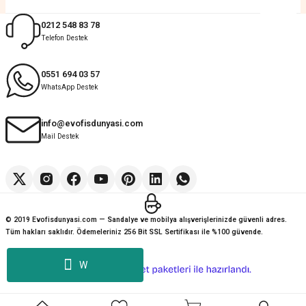
0212 548 83 78
Telefon Destek
0551 694 03 57
WhatsApp Destek
info@evofisdunyasi.com
Mail Destek
© 2019 Evofisdunyasi.com — Sandalye ve mobilya alışverişlerinizde güvenli adres.
Tüm hakları saklıdır. Ödemeleriniz 256 Bit SSL Sertifikası ile %100 güvende.
W
ideasoft
ile
e-
hazırlandı.
ticaret
paketleri