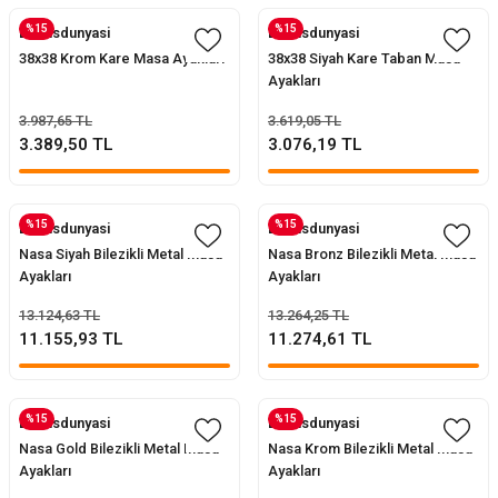
%15
%15
Evofisdunyasi
Evofisdunyasi
38x38 Krom Kare Masa Ayakları
38x38 Siyah Kare Taban Masa
Ayakları
3.987,65 TL
3.619,05 TL
3.389,50 TL
3.076,19 TL
%15
%15
Evofisdunyasi
Evofisdunyasi
Nasa Siyah Bilezikli Metal Masa
Nasa Bronz Bilezikli Metal Masa
Ayakları
Ayakları
13.124,63 TL
13.264,25 TL
11.155,93 TL
11.274,61 TL
%15
%15
Evofisdunyasi
Evofisdunyasi
Nasa Gold Bilezikli Metal Masa
Nasa Krom Bilezikli Metal Masa
Ayakları
Ayakları