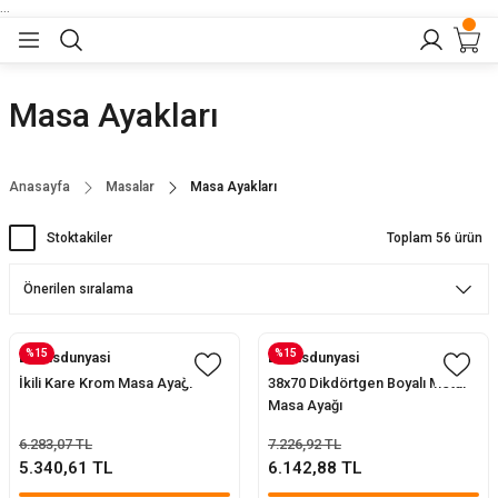
...
Geri Dön
Geri Dön
Geri Dön
Geri Dön
Geri Dön
lar
nler
Masa Ayakları
eler
ları
r
er
Anasayfa
Masalar
Masa Ayakları
eler
ğu
r
Stoktakiler
Toplam 56 ürün
arı
yeler
ı
r
aları
%15
%15
Evofisdunyasi
Evofisdunyasi
eler
pları
 Sandalyesi
İkili Kare Krom Masa Ayağı
38x70 Dikdörtgen Boyalı Metal
Masa Ayağı
er
alyeleri
tuklar
6.283,07 TL
7.226,92 TL
5.340,61 TL
6.142,88 TL
dalyeler
arı
baları