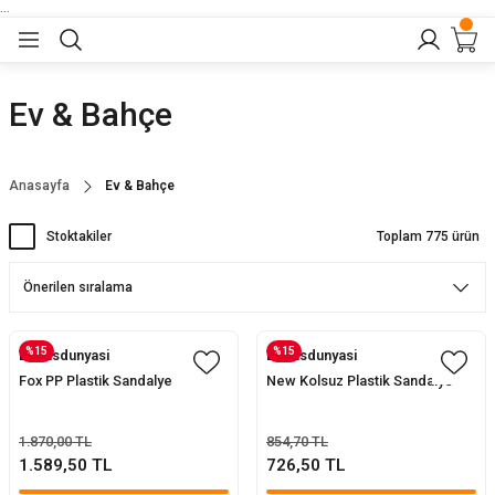
...
Geri Dön
Geri Dön
Geri Dön
Geri Dön
Geri Dön
lar
nler
Ev & Bahçe
eler
ları
r
er
Anasayfa
Ev & Bahçe
eler
ğu
r
Stoktakiler
Toplam 775 ürün
arı
yeler
ı
r
aları
%15
%15
Evofisdunyasi
Evofisdunyasi
eler
pları
 Sandalyesi
Fox PP Plastik Sandalye
New Kolsuz Plastik Sandalye
er
alyeleri
tuklar
1.870,00 TL
854,70 TL
1.589,50 TL
726,50 TL
dalyeler
arı
baları