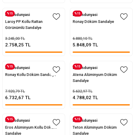
%15
%15
Evofisdunyasi
Evofisdunyasi
ler
rı
ları
Laroy PP Kollu Rattan
Ronay Döküm Sandalye
Görünümlü Sandalye
r
i
3.245,00 TL
6.880,10 TL
2.758,25 TL
5.848,09 TL
arı
r
kımları
ları
%15
%15
Evofisdunyasi
Evofisdunyasi
Ronay Kollu Döküm Sandalye
Atena Alüminyum Döküm
sa Sandalye
Sandalye
7.920,79 TL
5.632,97 TL
6.732,67 TL
4.788,02 TL
%15
%15
Evofisdunyasi
Evofisdunyasi
Eros Alüminyum Kollu Döküm
Teton Alüminyum Döküm
Sandalye
Sandalye