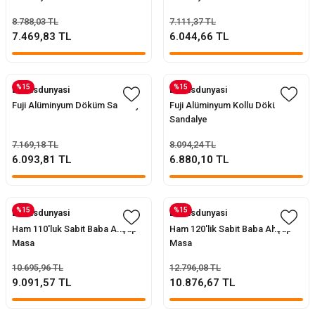
8.788,03 TL
7.111,37 TL
7.469,83 TL
6.044,66 TL
%15
%15
Evofisdunyasi
Evofisdunyasi
Fuji Alüminyum Döküm Sandalye
Fuji Alüminyum Kollu Döküm
Sandalye
7.169,18 TL
8.094,24 TL
6.093,81 TL
6.880,10 TL
%15
%15
Evofisdunyasi
Evofisdunyasi
Ham 110'luk Sabit Baba Ahşap
Ham 120'lik Sabit Baba Ahşap
Masa
Masa
10.695,96 TL
12.796,08 TL
9.091,57 TL
10.876,67 TL