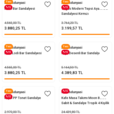
Yeni
Yeni
Evofisdunyasi
Evofisdunyasi
%15
%15
Mark Bar Sandalyesi
Vegas Modern Tepsi Ayaklı Bar
Sandalyesi Kırmızı
4.565,00 TL
3.764,20 TL
3.880,25 TL
3.199,57 TL
Yeni
Yeni
Evofisdunyasi
Evofisdunyasi
%15
%15
New Lodi Bar Sandalyesi
High Desenli Bar Sandalyesi
4.565,00 TL
5.164,50 TL
3.880,25 TL
4.389,83 TL
Yeni
%15
Evofisdunyasi
Evofisdunyasi
%15
Kapri PP Tonet Sandalye
Kafe Masa Takımı Moon 80x80
Sabit & Sandalye Tropik 4 Kişilik
2.970,00 TL
24.439,80 TL