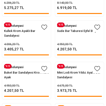
6.206,20 TL
8.140,00 TL
5.275,27 TL
6.919,00 TL
%15
%15
Evofisdunyasi
Evofisdunyasi
Kullek Krom Ayaklı Bar
Sude Bar Taburesi Eyfel Boyalı
Sandalyesi
4.006,20 TL
4.950,00 TL
3.405,27 TL
4.207,50 TL
%15
%15
Evofisdunyasi
Evofisdunyasi
Buket Bar Sandalyesi Krom Kare
Mini Lodi Krom Yıldız Ayaklı Bar
Ayak
Sandalyesi
4.950,00 TL
4.675,00 TL
4.207,50 TL
3.973,75 TL