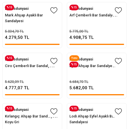
%15
%15
Evofisdunyasi
Evofisdunyasi
Mark Ahşap Ayaklı Bar
Arf Çemberli Bar Sandalyesi
Sandalyesi
5.034,70 TL
5.775,00 TL
4.279,50 TL
4.908,75 TL
%15
Yeni
Evofisdunyasi
Evofisdunyasi
%15
Ciro Çemberli Bar Sandalyesi
Eyfel Ahşap Bar Sandalyesi
5.620,09 TL
6.684,70 TL
4.777,07 TL
5.682,00 TL
%15
%15
Evofisdunyasi
Evofisdunyasi
Kırlangıç Ahşap Bar Sandalyesi
Lodi Ahşap Eyfel Ayaklı Bar
Koyu Gri
Sandalyesi