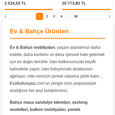
2.524,50 TL
20.773,83 TL
1
2
3
4
..
28
Ev & Bahçe Ürünleri
Ev & Bahçe mobilyaları
, yaşam alanlarınızı daha
estetik, daha konforlu ve daha işlevsel hale getirmek
için en doğru tercihtir. İster balkonunuzda keyifli
kahvaltılar yapın, ister bahçenizde dostlarınızı
ağırlayın, ister evinizin yemek odasına şıklık katın…
Evofisdunyasi
.com’un zengin ürün yelpazesiyle
aradığınız her şeyi bulabilirsiniz.
Bahçe masa sandalye takımları, şezlong
modelleri, balkon mobilyaları, yemek