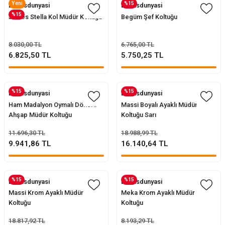
Yeni
%15
Evofisdunyasi
Evofisdunyasi
%15
James Stella Kol Müdür Koltuğu
Begüm Şef Koltuğu
8.030,00 TL
6.765,00 TL
6.825,50 TL
5.750,25 TL
%15
%15
Evofisdunyasi
Evofisdunyasi
Ham Madalyon Oymalı Dönerli
Massi Boyalı Ayaklı Müdür
Ahşap Müdür Koltuğu
Koltuğu Sarı
11.696,30 TL
18.988,99 TL
9.941,86 TL
16.140,64 TL
%15
%15
Evofisdunyasi
Evofisdunyasi
Massi Krom Ayaklı Müdür
Meka Krom Ayaklı Müdür
Koltuğu
Koltuğu
18.817,92 TL
8.193,29 TL