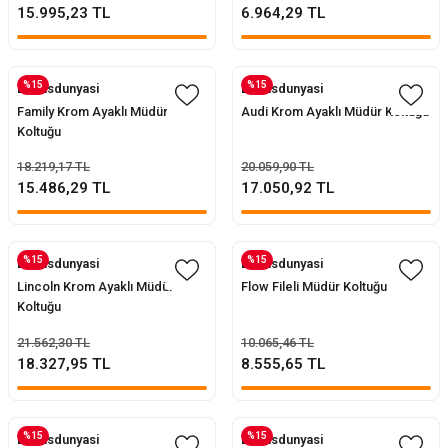
15.995,23 TL
6.964,29 TL
%15
%15
Evofisdunyasi
Evofisdunyasi
Family Krom Ayaklı Müdür
Audi Krom Ayaklı Müdür Koltuğu
Koltuğu
18.219,17 TL
20.059,90 TL
15.486,29 TL
17.050,92 TL
%15
%15
Evofisdunyasi
Evofisdunyasi
Lincoln Krom Ayaklı Müdür
Flow Fileli Müdür Koltuğu
Koltuğu
21.562,30 TL
10.065,46 TL
18.327,95 TL
8.555,65 TL
%15
%15
Evofisdunyasi
Evofisdunyasi