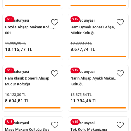
%15
%15
Evofisdunyasi
Evofisdunyasi
Gözde Ahşap Makam Koltuğu
Ham Oymalı Dönerli Ahşap
001
Müdür Koltuğu
11.900,90 TL
10.209,10 TL
10.115,77 TL
8.677,74 TL
%15
%15
Evofisdunyasi
Evofisdunyasi
Ham Klasik Dönerli Ahşap
Narin Ahşap Ayaklı Makam
Müdür Koltuğu
Koltuğu
10.123,30 TL
13.875,84 TL
8.604,81 TL
11.794,46 TL
%15
%15
Evofisdunyasi
Evofisdunyasi
Mass Makam Koltuğu Siyah
Tek Kollu Mekanizma