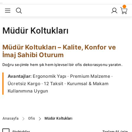
...
Geri Dön
Geri Dön
Geri Dön
Geri Dön
Geri Dön
lar
nler
Müdür Koltukları
eler
ları
r
er
Müdür Koltukları – Kalite, Konfor ve
İmaj Sahibi Oturum
eler
ğu
r
Doğru seçimle hem şık hem işlevsel bir ofis dekorasyonu yaratın.
arı
Avantajlar:
Ergonomik Yapı · Premium Malzeme ·
Ücretsiz Kargo · 12 Taksit · Kurumsal & Makam
yeler
ı
r
aları
Kullanımına Uygun
eler
pları
 Sandalyesi
er
alyeleri
tuklar
Anasayfa
Ofis
Müdür Koltukları
dalyeler
arı
baları