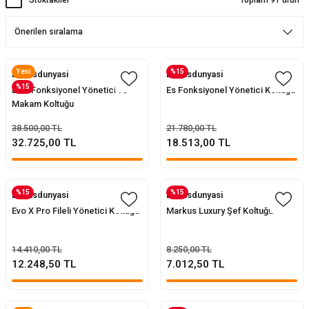
Stoktakiler
Toplam 91 ürün
ler
rı
ları
r
i
Yeni
%15
Evofisdunyasi
Evofisdunyasi
%15
Elon Fonksiyonel Yönetici ve
Es Fonksiyonel Yönetici Koltuğu
Makam Koltuğu
arı
r
38.500,00 TL
21.780,00 TL
kımları
ları
32.725,00 TL
18.513,00 TL
sa Sandalye
%15
%15
Evofisdunyasi
Evofisdunyasi
Evo X Pro Fileli Yönetici Koltuğu
Markus Luxury Şef Koltuğu
14.410,00 TL
8.250,00 TL
12.248,50 TL
7.012,50 TL