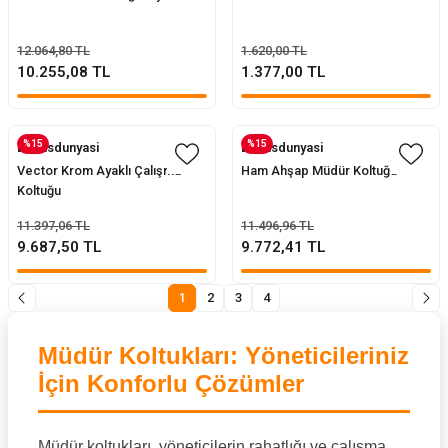
12.064,80 TL
1.620,00 TL
10.255,08 TL
1.377,00 TL
%15
%15
Evofisdunyasi
Evofisdunyasi
Vector Krom Ayaklı Çalışma
Ham Ahşap Müdür Koltuğu
Koltuğu
11.397,06 TL
11.496,96 TL
9.687,50 TL
9.772,41 TL
1
2
3
4
Müdür Koltukları: Yöneticileriniz
İçin Konforlu Çözümler
Müdür koltukları, yöneticilerin rahatlığı ve çalışma