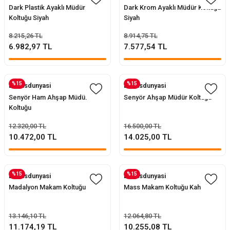
Dark Plastik Ayaklı Müdür
Dark Krom Ayaklı Müdür Koltuğu
Koltuğu Siyah
Siyah
8.215,26 TL
8.914,75 TL
6.982,97 TL
7.577,54 TL
%15
%15
Evofisdunyasi
Evofisdunyasi
Senyör Ham Ahşap Müdür
Senyör Ahşap Müdür Koltuğu
Koltuğu
12.320,00 TL
16.500,00 TL
10.472,00 TL
14.025,00 TL
%15
%15
Evofisdunyasi
Evofisdunyasi
Madalyon Makam Koltuğu 001
Mass Makam Koltuğu Kahve
13.146,10 TL
12.064,80 TL
11.174,19 TL
10.255,08 TL