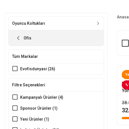
Anasa
Oyuncu Koltukları
Ofis
Tüm Markalar
Evofisdunyasi (26)
Ye
Evo
Elo
Filtre Seçenekleri
%
Yön
Kol
Kampanyalı Ürünler (4)
38.
Sponsor Ürünler (1)
32
Yeni Ürünler (1)