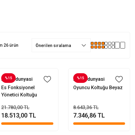
m 26 ürün
%15
%15
Evofisdunyasi
Evofisdunyasi
Es Fonksiyonel
Oyuncu Koltuğu Beyaz
Yönetici Koltuğu
21.780,00 TL
8.643,36 TL
18.513,00 TL
7.346,86 TL