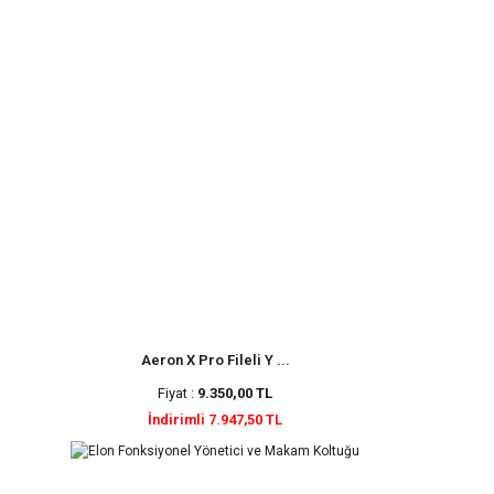
Aeron X Pro Fileli Y ...
Fiyat :
9.350,00 TL
İndirimli 7.947,50 TL