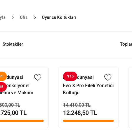
yfa
Ofis
Oyuncu Koltukları
Stoktakiler
Topla
ni
%15
fisdunyasi
Evofisdunyasi
n Fonksiyonel
Evo X Pro Fileli Yönetici
15
etici ve Makam
Koltuğu
tuğu
500,00 TL
14.410,00 TL
.725,00 TL
12.248,50 TL