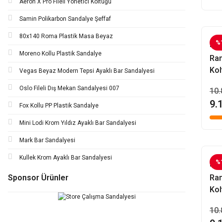
Aeron X Pro Fileli Yönetici Koltuğu
Samin Polikarbon Sandalye Şeffaf
80x140 Roma Plastik Masa Beyaz
%
Evo
Moreno Kollu Plastik Sandalye
Ra
Kol
Vegas Beyaz Modern Tepsi Ayaklı Bar Sandalyesi
Oslo Fileli Dış Mekan Sandalyesi 007
10.
9.
Fox Kollu PP Plastik Sandalye
Mini Lodi Krom Yıldız Ayaklı Bar Sandalyesi
Mark Bar Sandalyesi
Kullek Krom Ayaklı Bar Sandalyesi
%
Evo
Sponsor Ürünler
Ra
Kol
10.