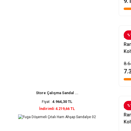
9.
%
Evo
Ran
Kol
8.6
7.
Store Çalışma Sandal ...
Fiyat :
4.964,30 TL
%
Evo
İndirimli 4.219,66 TL
Ran
Kol