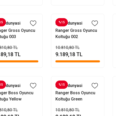
15
%15
fisdunyasi
Evofisdunyasi
nger Gross Oyuncu
Ranger Gross Oyuncu
tuğu 003
Koltuğu 002
810,80 TL
10.810,80 TL
189,18 TL
9.189,18 TL
15
%15
fisdunyasi
Evofisdunyasi
nger Boss Oyuncu
Ranger Boss Oyuncu
tuğu Yellow
Koltuğu Green
810,80 TL
10.810,80 TL