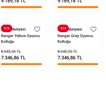
9.189,18 TL
9.189,18 TL
%15
%15
Evofisdunyasi
Evofisdunyasi
Ranger Yellow Oyuncu
Ranger Grey Oyuncu
Koltuğu
Koltuğu
8.643,36 TL
8.643,36 TL
7.346,86 TL
7.346,86 TL