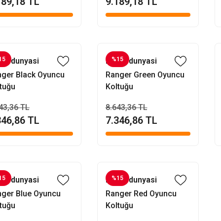
189,18 TL
9.189,18 TL
15
%15
fisdunyasi
Evofisdunyasi
ger Black Oyuncu
Ranger Green Oyuncu
tuğu
Koltuğu
43,36 TL
8.643,36 TL
346,86 TL
7.346,86 TL
15
%15
fisdunyasi
Evofisdunyasi
ger Blue Oyuncu
Ranger Red Oyuncu
tuğu
Koltuğu