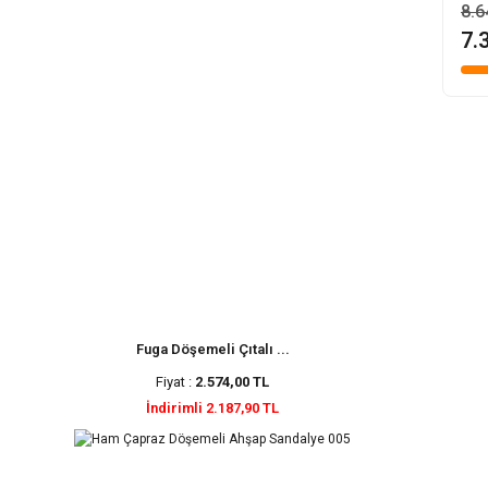
8.6
7.
Fuga Döşemeli Çıtalı ...
Fiyat :
2.574,00 TL
İndirimli 2.187,90 TL