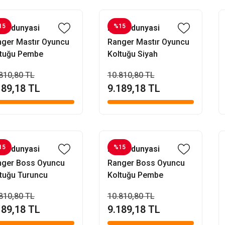
15
%15
fisdunyasi
Evofisdunyasi
ger Mastır Oyuncu
Ranger Mastır Oyuncu
ltuğu Pembe
Koltuğu Siyah
810,80 TL
10.810,80 TL
189,18 TL
9.189,18 TL
15
%15
fisdunyasi
Evofisdunyasi
nger Boss Oyuncu
Ranger Boss Oyuncu
tuğu Turuncu
Koltuğu Pembe
810,80 TL
10.810,80 TL
189,18 TL
9.189,18 TL