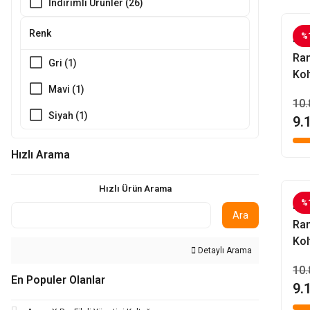
İndirimli Ürünler (26)
Renk
%
Evo
Ran
Gri (1)
Ko
Mavi (1)
10.
Siyah (1)
9.
Hızlı Arama
Hızlı Ürün Arama
%
Evo
Ara
Ra
Kol
Detaylı Arama
10.
En Populer Olanlar
9.