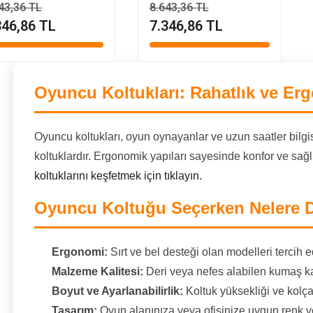
43,36 TL
8.643,36 TL
346,86 TL
7.346,86 TL
Oyuncu Koltukları: Rahatlık ve Er
Oyuncu koltukları, oyun oynayanlar ve uzun saatler bilgi
koltuklardır. Ergonomik yapıları sayesinde konfor ve sağ
koltuklarını keşfetmek için tıklayın.
Oyuncu Koltuğu Seçerken Nelere D
Ergonomi:
Sırt ve bel desteği olan modelleri tercih e
Malzeme Kalitesi:
Deri veya nefes alabilen kumaş kap
Boyut ve Ayarlanabilirlik:
Koltuk yüksekliği ve kolçak
Tasarım:
Oyun alanınıza veya ofisinize uygun renk v