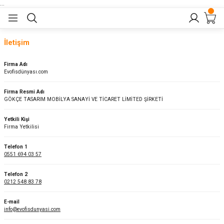
...
Geri Dön
Geri Dön
Geri Dön
Geri Dön
Geri Dön
lar
nler
İletişim
Firma Adı
eler
ları
r
er
Evofisdünyası.com
eler
ğu
r
Firma Resmi Adı
GÖKÇE TASARIM MOBİLYA SANAYİ VE TİCARET LİMİTED ŞİRKETİ
arı
Yetkili Kişi
Firma Yetkilisi
yeler
ı
r
aları
Telefon 1
0551 694 03 57
eler
pları
 Sandalyesi
Telefon 2
0212 548 83 78
er
alyeleri
tuklar
E-mail
info@evofisdunyasi.com
dalyeler
arı
baları