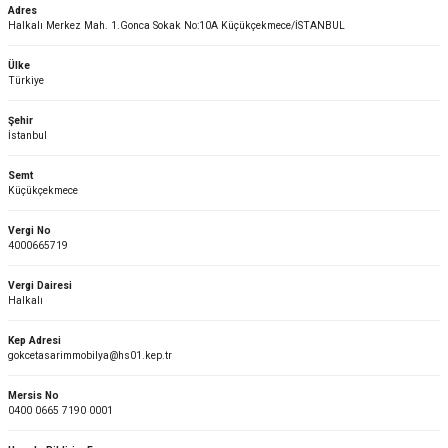
Adres
Halkalı Merkez Mah. 1.Gonca Sokak No:10A Küçükçekmece/İSTANBUL
ler
rı
ları
Ülke
Türkiye
r
i
Şehir
İstanbul
arı
r
Semt
Küçükçekmece
kımları
ları
Vergi No
4000665719
sa Sandalye
Vergi Dairesi
Halkalı
Kep Adresi
gokcetasarimmobilya@hs01.kep.tr
Mersis No
0400 0665 7190 0001