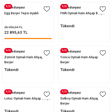
%15
%15
Evofisdunyasi
Evofisdunyasi
Egg Berjer Tepsi Ayaklı
Fitilli Oymalı Ham Ahşap Berjer
Tükendi
26.936,04 TL
22.895,63 TL
%15
%15
Evofisdunyasi
Evofisdunyasi
Zümrüt Oymalı Ham Ahşap
Yonca Oymalı Ham Ahşap
Berjer
Berjer
Tükendi
Tükendi
%15
%15
Evofisdunyasi
Evofisdunyasi
Lotuc Oymalı Ham Ahşap Berjer
Gülboy Oymalı Ham Ahşap
Berjer
Tükendi
Tükendi