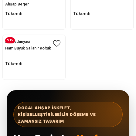
Ahşap Berjer
Tükendi
Tükendi
%15
Evofisdunyasi
Ham Büyük Sallanır Koltuk
Tükendi
DOĞAL AHŞAP ISKELET,
KIŞISELLEŞTIRILEBILIR DÖŞEME VE
ZAMANSIZ TASARIM