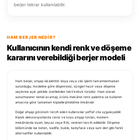
berjer tekrar kullanılabilir.
HAM BERJER NEDIR?
Kullanıcının kendi renk ve döşeme
kararını verebildiği berjer modeli
Ham berjer, ahşap iskeletinin boya veya cila işlemi tamamlanmadan
sunulduğu; modeline göre döşemesiz, süngeri hazır veya döşeme
seçimine açık şekilde üretilebilen tekli koltuk türüdür. Ham olarak
sunulmasının temel avantajı, ürünü mekânın renk paletine ve kullanım
amacına göre tamamen kişiselleştirebilme imkânıdır.
Doğal ahşap görünüm tercih eden kullanıcılar şeffaf cila uygulayabilir.
Klasik dekorasyonlarda ceviz ve koyu ahşap tonları, modern
mekânlarda siyah, beyaz veya RAL renkleri tercih edilebilir. Döşeme
bölümünde ise keten, kadife, bukle, babyface veya suni deri gibi farklı
alternatifler kullanılabilir.