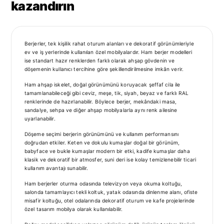
kazandırın
Berjerler, tek kişilik rahat oturum alanları ve dekoratif görünümleriyle
ev ve iş yerlerinde kullanılan özel mobilyalardır. Ham berjer modelleri
ise standart hazır renklerden farklı olarak ahşap gövdenin ve
döşemenin kullanıcı tercihine göre şekillendirilmesine imkân verir.
Ham ahşap iskelet, doğal görünümünü koruyacak şeffaf cila ile
tamamlanabileceği gibi ceviz, meşe, tik, siyah, beyaz ve farklı RAL
renklerinde de hazırlanabilir. Böylece berjer, mekândaki masa,
sandalye, sehpa ve diğer ahşap mobilyalarla aynı renk ailesine
uyarlanabilir.
Döşeme seçimi berjerin görünümünü ve kullanım performansını
doğrudan etkiler. Keten ve dokulu kumaşlar doğal bir görünüm,
babyface ve bukle kumaşlar modern bir etki, kadife kumaşlar daha
klasik ve dekoratif bir atmosfer, suni deri ise kolay temizlenebilir ticari
kullanım avantajı sunabilir.
Ham berjerler oturma odasında televizyon veya okuma koltuğu,
salonda tamamlayıcı tekli koltuk, yatak odasında dinlenme alanı, ofiste
misafir koltuğu, otel odalarında dekoratif oturum ve kafe projelerinde
özel tasarım mobilya olarak kullanılabilir.