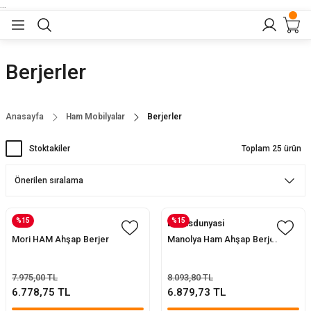
...
Geri Dön
Geri Dön
Geri Dön
Geri Dön
Geri Dön
lar
nler
Berjerler
eler
ları
r
er
Anasayfa
Ham Mobilyalar
Berjerler
eler
ğu
r
Stoktakiler
Toplam 25 ürün
arı
yeler
ı
r
aları
%15
%15
Evofisdunyasi
eler
pları
 Sandalyesi
Mori HAM Ahşap Berjer
Manolya Ham Ahşap Berjer
er
alyeleri
tuklar
7.975,00 TL
8.093,80 TL
6.778,75 TL
6.879,73 TL
dalyeler
arı
baları