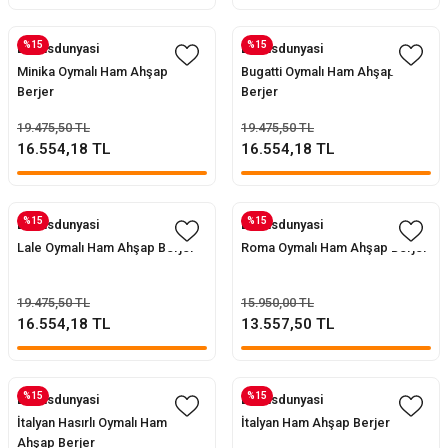
%15
%15
Evofisdunyasi
Evofisdunyasi
ler
rı
ları
Minika Oymalı Ham Ahşap
Bugatti Oymalı Ham Ahşap
Berjer
Berjer
r
i
19.475,50 TL
19.475,50 TL
16.554,18 TL
16.554,18 TL
arı
r
kımları
ları
%15
%15
Evofisdunyasi
Evofisdunyasi
Lale Oymalı Ham Ahşap Berjer
Roma Oymalı Ham Ahşap Berjer
sa Sandalye
19.475,50 TL
15.950,00 TL
16.554,18 TL
13.557,50 TL
%15
%15
Evofisdunyasi
Evofisdunyasi
İtalyan Hasırlı Oymalı Ham
İtalyan Ham Ahşap Berjer
Ahşap Berjer