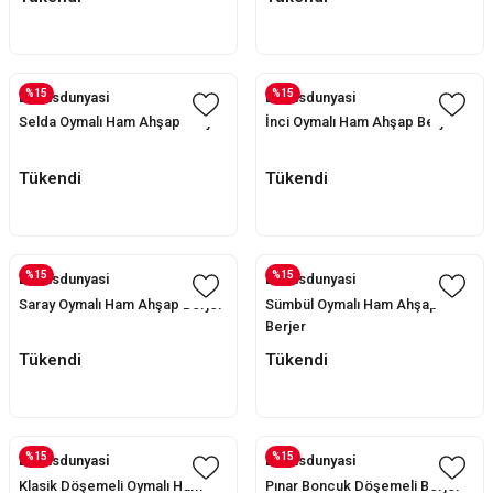
%15
%15
Evofisdunyasi
Evofisdunyasi
Selda Oymalı Ham Ahşap Berjer
İnci Oymalı Ham Ahşap Berjer
Tükendi
Tükendi
%15
%15
Evofisdunyasi
Evofisdunyasi
Saray Oymalı Ham Ahşap Berjer
Sümbül Oymalı Ham Ahşap
Berjer
Tükendi
Tükendi
%15
%15
Evofisdunyasi
Evofisdunyasi
Klasik Döşemeli Oymalı Ham
Pınar Boncuk Döşemeli Berjer