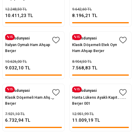
12.248,50 TL
9.642,60 TL
10.411,23 TL
8.196,21 TL
%15
%15
Evofisdunyasi
Evofisdunyasi
İtalyan Oymalı Ham Ahşap
Klasik Döşemeli Etek Oymalı
Berjer
Ham Ahşap Berjer
10.626,00 TL
8.904,50 TL
9.032,10 TL
7.568,83 TL
%15
%15
Evofisdunyasi
Evofisdunyasi
Klasik Döşemeli Ham Ahşap
Hanta Lükens Ayaklı Kapitoneli
Berjer
Berjer 001
7.921,10 TL
12.951,99 TL
6.732,94 TL
11.009,19 TL