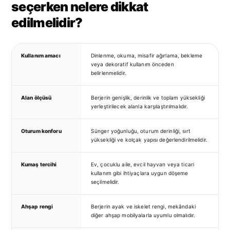
seçerken nelere dikkat
edilmelidir?
Kullanım amacı
Dinlenme, okuma, misafir ağırlama, bekleme
veya dekoratif kullanım önceden
belirlenmelidir.
Alan ölçüsü
Berjerin genişlik, derinlik ve toplam yüksekliği
yerleştirilecek alanla karşılaştırılmalıdır.
Oturum konforu
Sünger yoğunluğu, oturum derinliği, sırt
yüksekliği ve kolçak yapısı değerlendirilmelidir.
Kumaş tercihi
Ev, çocuklu aile, evcil hayvan veya ticari
kullanım gibi ihtiyaçlara uygun döşeme
seçilmelidir.
Ahşap rengi
Berjerin ayak ve iskelet rengi, mekândaki
diğer ahşap mobilyalarla uyumlu olmalıdır.