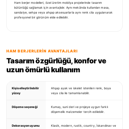
Ham berjer modelleri, özel üretim mobilya projelerinde tasarım
bütünlüğü sağlamak için avantajlıdır. Aynı mekânda kullanılan masa,
sandalye, sehpa veya ahşap aksesuarlarla aynı renk cila uygulanarak
profesyonel bir görünüm elde edilebilir.
HAM BERJERLERIN AVANTAJLARI
Tasarım özgürlüğü, konfor ve
uzun ömürlü kullanım
Kişiselleştirilebilir
Ahşap ayak ve iskelet istenilen renk, boya
yüzey
veya cila ile tamamlanabilir.
Döşeme seçeneği
Kumaş, suni deri ve projeye uygun farklı
döşemelik malzemeler tercih edilebilir.
Dekorasyon uyumu
Klasik, modern, rustik, country, İskandinav ve