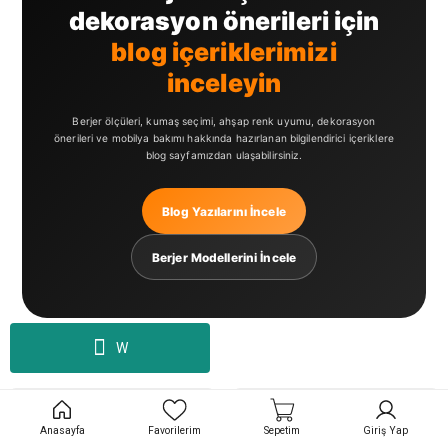
dekorasyon önerileri için
blog içeriklerimizi
inceleyin
Berjer ölçüleri, kumaş seçimi, ahşap renk uyumu, dekorasyon
önerileri ve mobilya bakımı hakkında hazırlanan bilgilendirici içeriklere
blog sayfamızdan ulaşabilirsiniz.
Blog Yazılarını İncele
Berjer Modellerini İncele
W
Anasayfa
Favorilerim
Sepetim
Giriş Yap