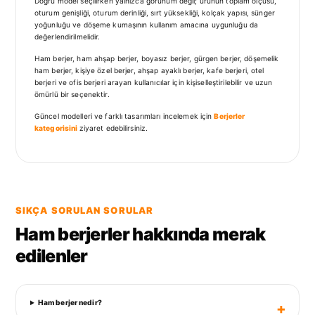
Doğru model seçilirken yalnızca görünüm değil; ürünün toplam ölçüsü,
oturum genişliği, oturum derinliği, sırt yüksekliği, kolçak yapısı, sünger
yoğunluğu ve döşeme kumaşının kullanım amacına uygunluğu da
değerlendirilmelidir.
Ham berjer, ham ahşap berjer, boyasız berjer, gürgen berjer, döşemelik
ham berjer, kişiye özel berjer, ahşap ayaklı berjer, kafe berjeri, otel
berjeri ve ofis berjeri arayan kullanıcılar için kişiselleştirilebilir ve uzun
ömürlü bir seçenektir.
Güncel modelleri ve farklı tasarımları incelemek için
Berjerler
kategorisini
ziyaret edebilirsiniz.
SIKÇA SORULAN SORULAR
Ham berjerler hakkında merak
edilenler
Ham berjer nedir?