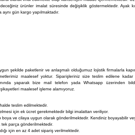
 edeceğiniz ürünler imalat süresinde değişiklik göstermektedir. Ayak 
 aynı gün kargo yapılmaktadır.
gun şekilde paketlenir ve anlaşmalı olduğumuz lojistik firmalarla kapı
lerimiz maalesef yoktur. Siparişleriniz size teslim edilene kadar ça
 anında yaparak bize mail telefon yada Whatsapp üzerinden bildi
i şikayetleri maalesef işleme alamıyoruz.
halde teslim edilmektedir.
gelmesi için ek ücret gerekmektedir bilgi imalattan veriliyor.
oya ve cilaya uygun olarak gönderilmektedir. Kendiniz boyayabilir veya f
 tek parça gönderilmektedir.
dığı için en az 4 adet sipariş verilmektedir.