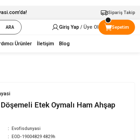
yasi.com’da!
Sipariş Takip
Giriş Yap
/ Üye Ol
ARA
Sepetim
rdımcı Ürünler
İletişim
Blog
nyasi
k Döşemeli Etek Oymalı Ham Ahşap
Evofisdunyasi
EOD-19004829 4829h