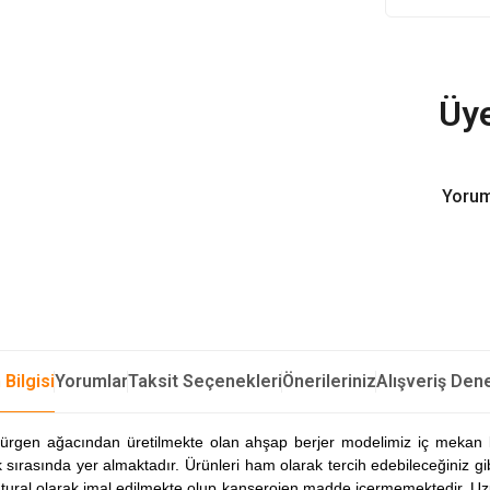
Üye
Yorum
 Bilgisi
Yorumlar
Taksit Seçenekleri
Önerileriniz
Alışveriş Den
ürgen ağacından üretilmekte olan ahşap berjer modelimiz iç mekan ku
ırasında yer almaktadır. Ürünleri ham olarak tercih edebileceğiniz gibi
Natural olarak imal edilmekte olup kanserojen madde içermemektedir. Uzu