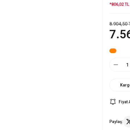
*806,02 TL 
8.904,50 
7.5
Karg
Fiyat 
Paylaş: