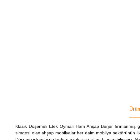
Ürün
Klasik Döşemeli Etek Oymalı Ham Ahşap Berjer fırınlanmış g
simgesi olan ahşap mobilyalar her daim mobilya sektörünün ilk s
Döşeme işlemini de bizlere yaptırarak alım da yapabilirsiniz. 