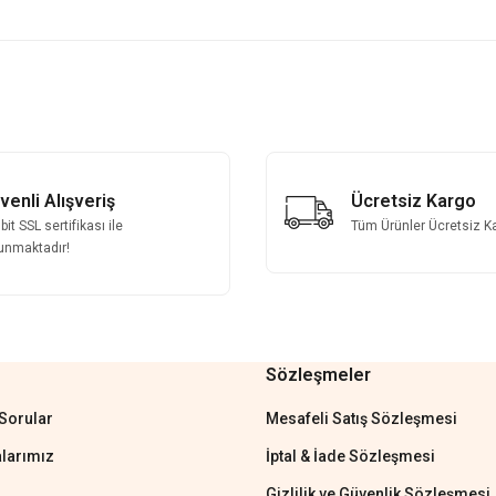
 yetersiz gördüğünüz noktaları öneri formunu kullanarak tarafımıza iletebilirsini
Bu ürüne ilk yorumu siz yapın!
Yorum Yaz
venli Alışveriş
Ücretsiz Kargo
it SSL sertifikası ile
Tüm Ürünler Ücretsiz K
unmaktadır!
Sözleşmeler
Gönder
Sorular
Mesafeli Satış Sözleşmesi
larımız
İptal & İade Sözleşmesi
Gizlilik ve Güvenlik Sözleşmesi