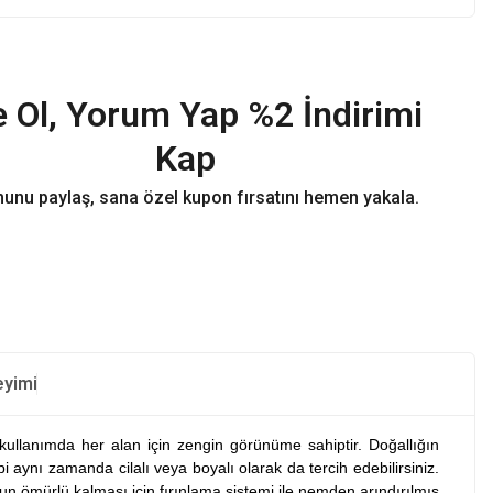
 Ol, Yorum Yap %2 İndirimi
Kap
unu paylaş, sana özel kupon fırsatını hemen yakala.
eyimi
llanımda her alan için zengin görünüme sahiptir. Doğallığın
 aynı zamanda cilalı veya boyalı olarak da tercih edebilirsiniz.
n ömürlü kalması için fırınlama sistemi ile nemden arındırılmış