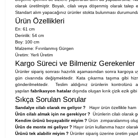
olarak üretilmiştir. Boyalı, cilalı veya döşenmiş olarak talep
Standart alım yapacağınız ürünler stokta bulunması durumunda
Ürün Özellikleri
En: 61 cm
Derinlik: 54 cm
Boy: 100 cm
Malzeme: Fırınlanmış Gürgen
Üretim: Yerli Üretim
Kargo Süreci ve Bilmeniz Gerekenler
Ürünler sipariş sonrası hazırlık aşamasından sonra kargoya uy
gün civarında değişmektedir. Kata çıkarma taşıma gibi hizmet
gönderilmektedir. Teslim aldığınız ürünlerin kontrolünü
yapılan
fabrikasyon hatalar
dışında oluşan kırık çizik ezik gib
Sıkça Sorulan Sorular
Sandalye cilalı olarak mı geliyor ?
Hayır ürün özellikle ham 
Ürün cilalı almak için ne gerekiyor
?
Ürünlerin cilalı olarak 
Kendim ürünü boyayabilir miyim ?
Ürün zımparalanmış olup b
Ürün de monte mi geliyor ?
Hayır ürün kullanıma hazır olarak
Ürünü tek alabilir miyim ?
Ürünler sipariş üzerine üretim yapıl