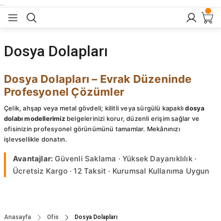
...
Geri Dön
Geri Dön
Geri Dön
Geri Dön
Geri Dön
lar
nler
Dosya Dolapları
eler
ları
r
er
Dosya Dolapları – Evrak Düzeninde
Profesyonel Çözümler
eler
ğu
r
Çelik, ahşap veya metal gövdeli; kilitli veya sürgülü kapaklı
dosya
arı
dolabı modellerimiz
belgelerinizi korur, düzenli erişim sağlar ve
ofisinizin profesyonel görünümünü tamamlar. Mekânınızı
işlevsellikle donatın.
yeler
ı
r
aları
Avantajlar:
Güvenli Saklama · Yüksek Dayanıklılık ·
eler
pları
 Sandalyesi
Ücretsiz Kargo · 12 Taksit · Kurumsal Kullanıma Uygun
er
alyeleri
tuklar
Anasayfa
Ofis
Dosya Dolapları
dalyeler
arı
baları