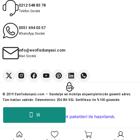
0212 548 83 78
Telefon Destek
0551 694 03 57
WhatsApp Destek
info@evofisdunyasi.com
Mail Destek
© 2019 Evofisdunyasi.com — Sandalye ve mobilya alışverişlerinizde güvenli adres.
Tüm hakları saklıdır. Ödemeleriniz 256 Bit SSL Sertifikası ile %100 güvende.
W
ideasoft
ile
e-
hazırlandı.
ticaret
paketleri