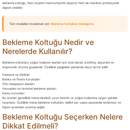
bekleme koltuğu, hem müşteri memnuniyetini düşürür hem de mekânın profesyonel
algısını zedeler.
ler
rı
ları
Tüm modelleri incelemek için:
Bekleme Koltukları Kategorisi
r
i
Bekleme Koltuğu Nedir ve
arı
r
Nerelerde Kullanılır?
kımları
ları
Bekleme koltukları; yoğun kullanım alanları için özel olarak üretilmiş, dayanıklı ve
ergonomik oturma gruplarıdır. Özellikle aşağıdaki alanlarda sıkça tercih edilir:
sa Sandalye
Hastane ve klinikler
Banka ve finans kuruluşları
Ofis resepsiyon alanları
Havaalanı ve terminal bekleme alanları
Kamu kurumları
Bu ürünler genellikle metal iskeletli, uzun ömürlü ve yoğun kullanıma uygun şekilde
tasarlanır. Özellikle metal bekleme koltukları; delikli sac yapısı sayesinde terletmez ve
hijyen açısından avantaj sağlar.
Bekleme Koltuğu Seçerken Nelere
Dikkat Edilmeli?