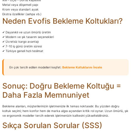
İkili – Üçlü – Dörtlü kapasite
Metal veya döşemeli yapı
Krom veya standart ayak
Ekstra özellikler (sehpa vb.)
Neden Evofis Bekleme Koltukları?
✔ Dayanıklı ve uzun ömürlü üretim
✔ Modern ve şık tasarım seçenekleri
✔ Ücretsiz kargo avantajı
✔ 7-10 iş günü üretim süresi
✔ Türkiye geneli hızlı teslimat
En çok tercih edilen modelleri keşfet:
Bekleme Koltuklarını İncele
Sonuç: Doğru Bekleme Koltuğu =
Daha Fazla Memnuniyet
Bekleme alanları, müşterilerinizin işletmenizle ilk temas noktasıdır. Bu yüzden doğru
koltuk seçimi; hem konfor hem de marka algısı açısından kritik rol oynar. Uzun ömürlü, şık
ve ergonomik modeller tercih ederek işletmenizin kalitesini yükseltebilirsiniz.
Sıkça Sorulan Sorular (SSS)