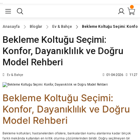
...
Geri Dön
Geri Dön
Geri Dön
Geri Dön
Geri Dön
lar
nler
Anasayfa
Bloglar
Ev & Bahçe
Bekleme Koltuğu Seçimi: Konfor,
Bekleme Koltuğu Seçimi:
eler
ları
r
er
Konfor, Dayanıklılık ve Doğru
eler
ğu
r
Model Rehberi
arı
Ev & Bahçe
01-04-2026
11:27
yeler
ı
r
aları
Bekleme Koltuğu Seçimi:
Konfor, Dayanıklılık ve Doğru
eler
pları
 Sandalyesi
Model Rehberi
er
alyeleri
tuklar
Bekleme koltukları; hastanelerden ofislere, bankalardan kamu alanlarına kadar birçok
farklı mekânda kullanılan en kritik oturma çözümlerinden biridir. Doğru seçilmeyen bir
dalyeler
arı
baları