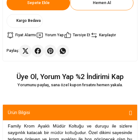
Sepete Ekle
Hemen Al
ler
rı
ları
Kargo Bedava
r
i
Fiyat Alarmı
Yorum Yap
Tavsiye Et
Karşılaştır
arı
r
Paylaş:
kımları
ları
Üye Ol, Yorum Yap %2 İndirimi Kap
sa Sandalye
Yorumunu paylaş, sana özel kupon fırsatını hemen yakala.
Ürün Bilgisi
Family Krom Ayaklı Müdür Koltuğu ve duruşu ile sizlere
saygınlık katacak bir
müdür koltuğu
dur. Özel dikimi sayesinde
terleme önleyen ve krom ayakları ile hoş görünecek olan bu