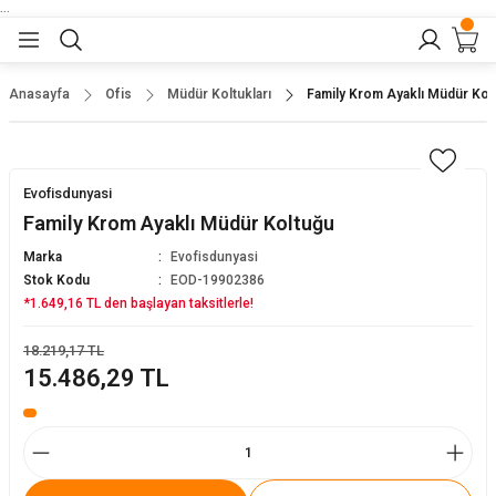
...
Geri Dön
Geri Dön
Geri Dön
Geri Dön
Geri Dön
lar
nler
Anasayfa
Ofis
Müdür Koltukları
Family Krom Ayaklı Müdür Kol
eler
ları
r
er
Evofisdunyasi
eler
ğu
r
Family Krom Ayaklı Müdür Koltuğu
Marka
Evofisdunyasi
arı
Stok Kodu
EOD-19902386
*1.649,16 TL den başlayan taksitlerle!
yeler
ı
r
aları
18.219,17 TL
15.486,29 TL
eler
pları
 Sandalyesi
er
alyeleri
tuklar
dalyeler
arı
baları