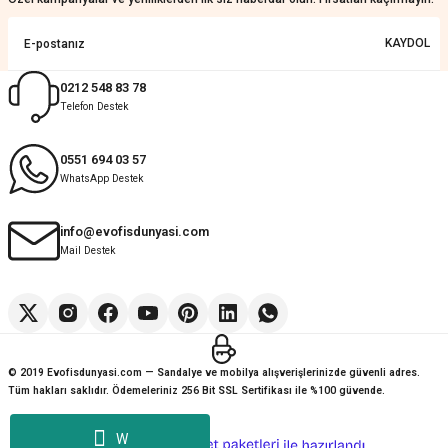
Sorunsuz ve güvenilir
KAYDOL
Muhammed Adsiz | 14/07/2026
0212 548 83 78
Telefon Destek
Kolay
G... K... | 14/07/2026
0551 694 03 57
WhatsApp Destek
Deneyimini Paylaş
Diğer yorumları göster
info@evofisdunyasi.com
Mail Destek
© 2019 Evofisdunyasi.com — Sandalye ve mobilya alışverişlerinizde güvenli adres.
Tüm hakları saklıdır. Ödemeleriniz 256 Bit SSL Sertifikası ile %100 güvende.
W
ideasoft
ile
e-