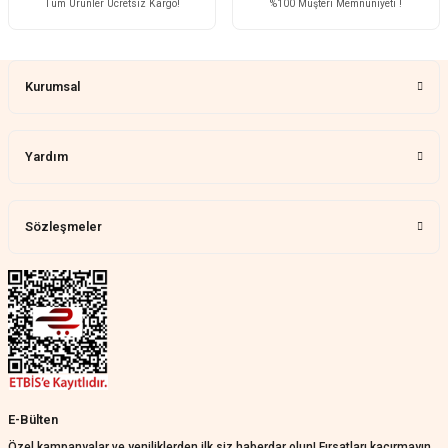
Tüm Ürünler Ücretsiz Kargo!
%100 Müşteri Memnuniyeti !
Çok memnun kaldım
Gönder
Demet Ünal | 27/07/2026
Kurumsal
Memnun kaldık allah razı olsu
Aylin Tetik | 25/07/2026
Yardım
Harika bir ürün, çok beğendim.
Mağazadan çok memnun
kaldım.WhatsApp'tan cevap hemen
verirler, çok yardım ederler.
Sözleşmeler
Teslim çok çabuk geldi. Montaj çok
kolaydı. Her şeyi dört dört oldu
Nathalie Prevost | 22/07/2026
Çok ilgililerdi
Merve Özen | 17/07/2026
Güzel bir site
E-Bülten
KeRiM BeRBeR | 16/07/2026
Özel kampanyalar ve yeniliklerden ilk siz haberdar olun! Fırsatları kaçırmayın.