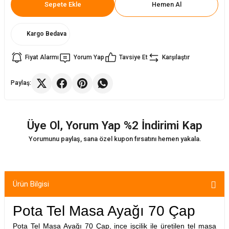
Sepete Ekle
Hemen Al
ler
rı
ları
Kargo Bedava
r
i
Fiyat Alarmı
Yorum Yap
Tavsiye Et
Karşılaştır
arı
r
Paylaş:
kımları
ları
Üye Ol, Yorum Yap %2 İndirimi Kap
sa Sandalye
Yorumunu paylaş, sana özel kupon fırsatını hemen yakala.
Ürün Bilgisi
Pota Tel Masa Ayağı 70 Çap
Pota Tel Masa Ayağı 70 Çap, ince işçilik ile üretilen tel masa