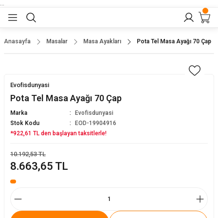
...
Geri Dön
Geri Dön
Geri Dön
Geri Dön
Geri Dön
lar
nler
Anasayfa
Masalar
Masa Ayakları
Pota Tel Masa Ayağı 70 Çap
eler
ları
r
er
Evofisdunyasi
eler
ğu
r
Pota Tel Masa Ayağı 70 Çap
Marka
Evofisdunyasi
arı
Stok Kodu
EOD-19904916
*922,61 TL den başlayan taksitlerle!
yeler
ı
r
aları
10.192,53 TL
8.663,65 TL
eler
pları
 Sandalyesi
er
alyeleri
tuklar
dalyeler
arı
baları