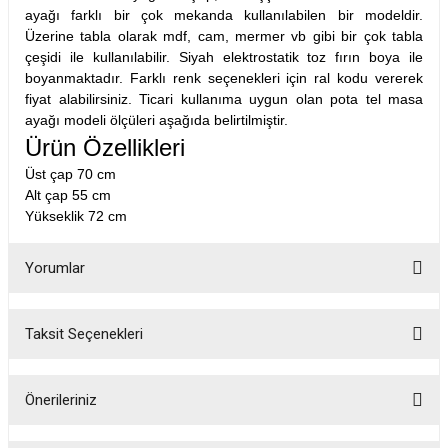
ayağı farklı bir çok mekanda kullanılabilen bir modeldir.
Üzerine tabla olarak mdf, cam, mermer vb gibi bir çok tabla
çeşidi ile kullanılabilir. Siyah elektrostatik toz fırın boya ile
boyanmaktadır. Farklı renk seçenekleri için ral kodu vererek
fiyat alabilirsiniz. Ticari kullanıma uygun olan pota tel masa
ayağı modeli ölçüleri aşağıda belirtilmiştir.
Ürün Özellikleri
Üst çap 70 cm
Alt çap 55 cm
Yükseklik 72 cm
Yorumlar
Taksit Seçenekleri
Bu ürüne ilk yorumu siz yapın!
Önerileriniz
Yorum Yaz
Bu ürünün fiyat bilgisi, resim, ürün açıklamalarında ve diğer konularda