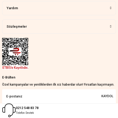
Aylin Tetik | 25/07/2026
Yardım
Harika bir ürün, çok beğendim.
Mağazadan çok memnun
kaldım.WhatsApp'tan cevap hemen
verirler, çok yardım ederler.
Sözleşmeler
Teslim çok çabuk geldi. Montaj çok
kolaydı. Her şeyi dört dört oldu
Nathalie Prevost | 22/07/2026
Çok ilgililerdi
Merve Özen | 17/07/2026
Güzel bir site
E-Bülten
KeRiM BeRBeR | 16/07/2026
Özel kampanyalar ve yeniliklerden ilk siz haberdar olun! Fırsatları kaçırmayın.
Sorunsuz ve güvenilir
KAYDOL
Muhammed Adsiz | 14/07/2026
0212 548 83 78
Telefon Destek
Kolay