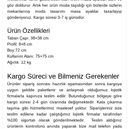
göz doldurur. Artık her ürün moda taşıdığı için bizlerde sizlerin
mekanlarına moda tasarımı masa ayaklar tasarlayıp
gönderiyoruz. Kargo süresi 3-7 iş günüdür.
Ürün Özellikleri
Taban Çapı: 38×38 cm
Profil: 8×8 cm
Boy:72 cm
Kullanım Alanı: 75×75 cm
Ağırlık: 12 kg
Kargo Süreci ve Bilmeniz Gerekenler
Ürünler sipariş sonrası hazırlık aşamasından sonra kargoya
uygun şekilde paketlenir ve anlaşmalı olduğumuz lojistik
firmalarla kapınıza teslim edilir. Bulunduğunuz bölgeye göre
kargo süresi 2-4 gün civarında değişmektedir. Kata çıkarma
taşıma gibi hizmetlerimiz maalesef yoktur. Siparişleriniz size
teslim edilene kadar çalıştığımız lojistik firmalar tarafından
%100 sigortalı olarak gönderilmektedir. Teslim aldığınız
ürünlerin kontrolünü anında yaparak bize mail telefon yada