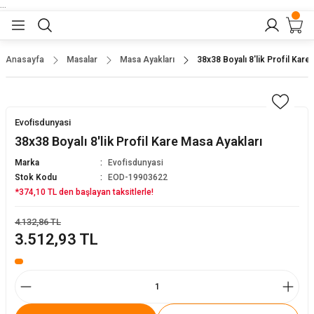
...
Geri Dön
Geri Dön
Geri Dön
Geri Dön
Geri Dön
lar
nler
Anasayfa
Masalar
Masa Ayakları
38x38 Boyalı 8'lik Profil Kare
eler
ları
r
er
Evofisdunyasi
eler
ğu
r
38x38 Boyalı 8'lik Profil Kare Masa Ayakları
Marka
Evofisdunyasi
arı
Stok Kodu
EOD-19903622
*374,10 TL den başlayan taksitlerle!
yeler
ı
r
aları
4.132,86 TL
3.512,93 TL
eler
pları
 Sandalyesi
er
alyeleri
tuklar
dalyeler
arı
baları