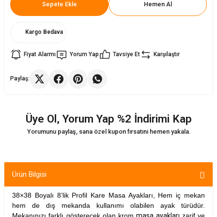
Sepete Ekle
Hemen Al
ler
rı
ları
Kargo Bedava
r
i
Fiyat Alarmı
Yorum Yap
Tavsiye Et
Karşılaştır
arı
r
Paylaş:
kımları
ları
Üye Ol, Yorum Yap %2 İndirimi Kap
sa Sandalye
Yorumunu paylaş, sana özel kupon fırsatını hemen yakala.
Ürün Bilgisi
38×38 Boyalı 8’lik Profil Kare Masa Ayakları, Hem iç mekan
hem de dış mekanda kullanımı olabilen ayak türüdür.
Mekanınızı farklı gösterecek olan krom
masa ayakları
zarif ve