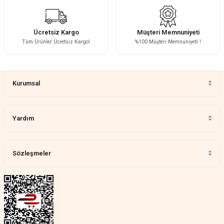
Fotoğrafta görünenin birebir aynısı,
kurulumu basit, sağlam
H... A... | 31/07/2026
Ücretsiz Kargo
Müşteri Memnuniyeti
Tüm Ürünler Ücretsiz Kargo!
%100 Müşteri Memnuniyeti !
Çok memnun kaldım
Gönder
Demet Ünal | 27/07/2026
Kurumsal
Memnun kaldık allah razı olsu
Aylin Tetik | 25/07/2026
Yardım
Harika bir ürün, çok beğendim.
Mağazadan çok memnun
kaldım.WhatsApp'tan cevap hemen
verirler, çok yardım ederler.
Sözleşmeler
Teslim çok çabuk geldi. Montaj çok
kolaydı. Her şeyi dört dört oldu
Nathalie Prevost | 22/07/2026
Çok ilgililerdi
Merve Özen | 17/07/2026