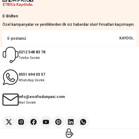
Güzel bir site
E-Bülten
KeRiM BeRBeR | 16/07/2026
Özel kampanyalar ve yeniliklerden ilk siz haberdar olun! Fırsatları kaçırmayın.
Sorunsuz ve güvenilir
KAYDOL
Muhammed Adsiz | 14/07/2026
0212 548 83 78
Telefon Destek
Kolay
G... K... | 14/07/2026
0551 694 03 57
WhatsApp Destek
Deneyimini Paylaş
Diğer yorumları göster
info@evofisdunyasi.com
Mail Destek