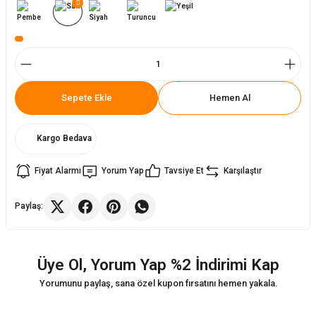
ler
rı
ları
r
i
Sepete Ekle
Hemen Al
arı
r
Kargo Bedava
kımları
ları
Fiyat Alarmı
Yorum Yap
Tavsiye Et
Karşılaştır
sa Sandalye
Paylaş:
Üye Ol, Yorum Yap %2 İndirimi Kap
Yorumunu paylaş, sana özel kupon fırsatını hemen yakala.