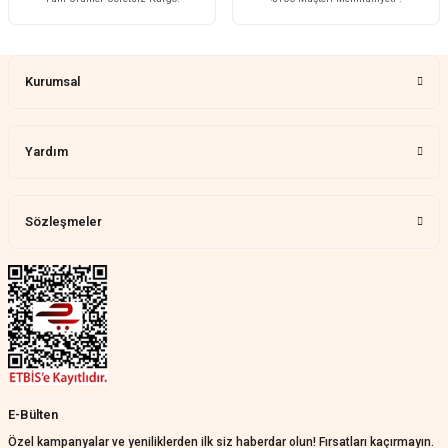
Çok memnun kaldım
Gönder
Demet Ünal | 27/07/2026
Kurumsal
Memnun kaldık allah razı olsu
Aylin Tetik | 25/07/2026
Yardım
Harika bir ürün, çok beğendim.
Mağazadan çok memnun
kaldım.WhatsApp'tan cevap hemen
verirler, çok yardım ederler.
Sözleşmeler
Teslim çok çabuk geldi. Montaj çok
kolaydı. Her şeyi dört dört oldu
Nathalie Prevost | 22/07/2026
Çok ilgililerdi
Merve Özen | 17/07/2026
Güzel bir site
E-Bülten
KeRiM BeRBeR | 16/07/2026
Özel kampanyalar ve yeniliklerden ilk siz haberdar olun! Fırsatları kaçırmayın.