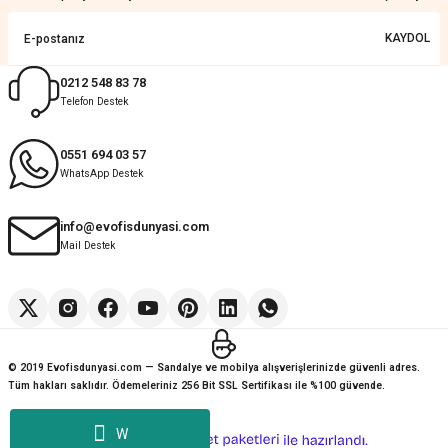
Sorunsuz ve güvenilir
KAYDOL
Muhammed Adsiz | 14/07/2026
0212 548 83 78
Telefon Destek
Kolay
G... K... | 14/07/2026
0551 694 03 57
WhatsApp Destek
Deneyimini Paylaş
Diğer yorumları göster
info@evofisdunyasi.com
Mail Destek
© 2019 Evofisdunyasi.com — Sandalye ve mobilya alışverişlerinizde güvenli adres.
Tüm hakları saklıdır. Ödemeleriniz 256 Bit SSL Sertifikası ile %100 güvende.
W
ideasoft
ile
e-