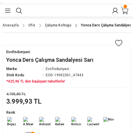
...
Geri Dön
Geri Dön
Geri Dön
Geri Dön
Geri Dön
lar
nler
Anasayfa
Ofis
Çalışma Koltuğu
Yonca Ders Çalışma Sandalyesi 
eler
ları
r
er
Evofisdunyasi
eler
ğu
r
Yonca Ders Çalışma Sandalyesi Sarı
Marka
Evofisdunyasi
arı
Stok Kodu
EOD-19902361_47443
*425,96 TL den başlayan taksitlerle!
yeler
ı
r
aları
4.705,80 TL
3.999,93 TL
eler
pları
 Sandalyesi
Renk
er
alyeleri
tuklar
dalyeler
arı
baları