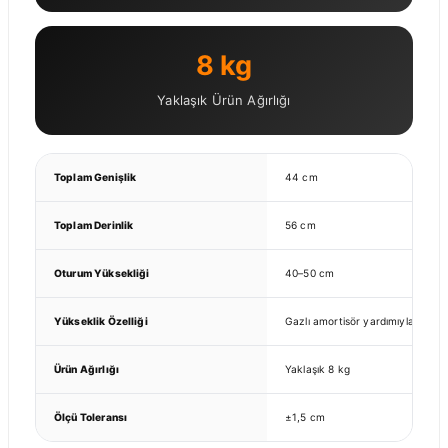
8 kg
Yaklaşık Ürün Ağırlığı
Toplam Genişlik
44 cm
Toplam Derinlik
56 cm
Oturum Yüksekliği
40–50 cm
Yükseklik Özelliği
Gazlı amortisör yardımıyla ayarla
Ürün Ağırlığı
Yaklaşık 8 kg
Ölçü Toleransı
±1,5 cm