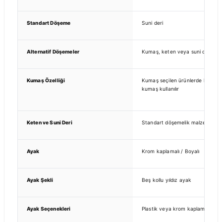
Standart Döşeme
Suni deri
Alternatif Döşemeler
Kumaş, keten veya suni deri
Kumaş Özelliği
Kumaş seçilen ürünlerde leke tutm
kumaş kullanılır
Keten ve Suni Deri
Standart döşemelik malzeme kulla
Ayak
Krom kaplamalı / Boyalı
Ayak Şekli
Beş kollu yıldız ayak
Ayak Seçenekleri
Plastik veya krom kaplama yıldı