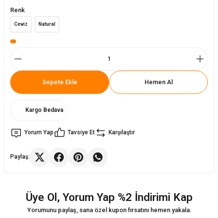
Renk
Sandalyeler
ukları
Arabaları
Ceviz
Natural
lyeler
kları
lyaları
eler
leri
Sepete Ekle
Hemen Al
ukları
alar
Kargo Bedava
Yorum Yap
Tavsiye Et
Karşılaştır
 Takımları
lapları
Paylaş:
Masa Sandalye
Üye Ol, Yorum Yap %2 İndirimi Kap
Yorumunu paylaş, sana özel kupon fırsatını hemen yakala.