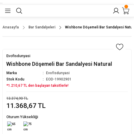
...
Geri Dön
Geri Dön
Geri Dön
Geri Dön
Geri Dön
lar
nler
Anasayfa
Bar Sandalyeleri
Wishbone Döşemeli Bar Sandalyesi Natur
alyeler
tukları
alar
yeler
Evofisdunyasi
alyeler
ltuğu
alar
ar
Wishbone Döşemeli Bar Sandalyesi Natural
Marka
Evofisdunyasi
saları
arı
rı
Stok Kodu
EOD-19902901
*1.210,67 TL den başlayan taksitlerle!
dalyeler
ları
alar
bilyaları
13.374,90 TL
11.368,67 TL
alyeler
olapları
Bar Sandalyesi
Oturum Yüksekliği
lyeler
andalyeleri
Koltuklar