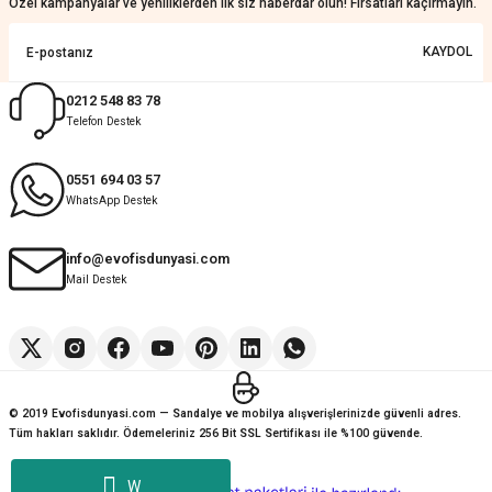
Özel kampanyalar ve yeniliklerden ilk siz haberdar olun! Fırsatları kaçırmayın.
Sorunsuz ve güvenilir
KAYDOL
Muhammed Adsiz | 14/07/2026
0212 548 83 78
Telefon Destek
Kolay
G... K... | 14/07/2026
0551 694 03 57
WhatsApp Destek
Deneyimini Paylaş
Diğer yorumları göster
info@evofisdunyasi.com
Mail Destek
© 2019 Evofisdunyasi.com — Sandalye ve mobilya alışverişlerinizde güvenli adres.
Tüm hakları saklıdır. Ödemeleriniz 256 Bit SSL Sertifikası ile %100 güvende.
W
ideasoft
ile