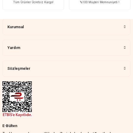
Tüm Ürünler Ücretsiz Kargo!
%100 Müşteri Memnuniyeti !
Çok memnun kaldım
Gönder
Demet Ünal | 27/07/2026
Kurumsal
Memnun kaldık allah razı olsu
Aylin Tetik | 25/07/2026
Yardım
Harika bir ürün, çok beğendim.
Mağazadan çok memnun
kaldım.WhatsApp'tan cevap hemen
verirler, çok yardım ederler.
Sözleşmeler
Teslim çok çabuk geldi. Montaj çok
kolaydı. Her şeyi dört dört oldu
Nathalie Prevost | 22/07/2026
Çok ilgililerdi
Merve Özen | 17/07/2026
Güzel bir site
E-Bülten
KeRiM BeRBeR | 16/07/2026