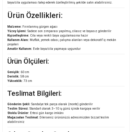
boya/cila uygulaması talep ederek özelleştirilmiş şekilde satın alabilirsiniz.
Ürün Özellikleri:
Malzeme:
Fırınlanmış gürgen ağacı
Yüzey İşlemi:
Sadece son zımparası yapılmış, cilasız ve boyasız gönderilir
Kişiselleştirme:
Cila veya renkli boya uygulamasına hazır
Kullanım Alanı:
Mutfak, yemek odası, çalışma alanları veya dekoratif iç mekân
projeleri
Amatör Kullanım:
Evde boya/cila yapmaya uygundur
Ürün Ölçüleri:
Genişlik:
60 cm
Derinlik:
58 cm
Yükseklik:
73 cm
Teslimat Bilgileri:
Gönderim Şekli:
Sandalye tek parça olarak (monte) gönderilir
Teslim Süresi:
Standart olarak 3–10 iş günü içinde kargoya verilir
Stoklu Ürünler:
Ertesi gün kargo imkânı
Mağazadan Teslimat:
Dilerseniz ürününüzü adresimizden bizzat teslim
alabilirsiniz