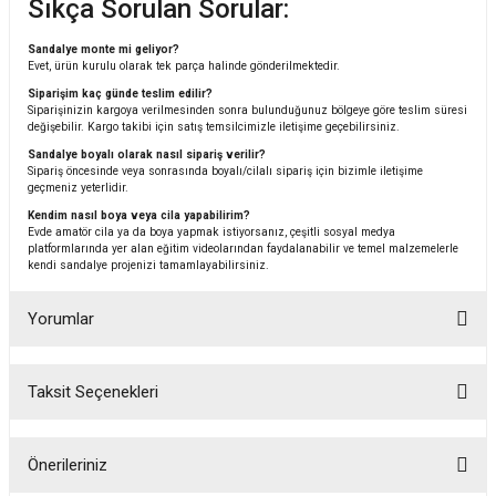
Sıkça Sorulan Sorular:
Sandalye monte mi geliyor?
Evet, ürün kurulu olarak tek parça halinde gönderilmektedir.
Siparişim kaç günde teslim edilir?
Siparişinizin kargoya verilmesinden sonra bulunduğunuz bölgeye göre teslim süresi
değişebilir. Kargo takibi için satış temsilcimizle iletişime geçebilirsiniz.
Sandalye boyalı olarak nasıl sipariş verilir?
Sipariş öncesinde veya sonrasında boyalı/cilalı sipariş için bizimle iletişime
geçmeniz yeterlidir.
Kendim nasıl boya veya cila yapabilirim?
Evde amatör cila ya da boya yapmak istiyorsanız, çeşitli sosyal medya
platformlarında yer alan eğitim videolarından faydalanabilir ve temel malzemelerle
kendi sandalye projenizi tamamlayabilirsiniz.
Yorumlar
Taksit Seçenekleri
Bu ürüne ilk yorumu siz yapın!
Önerileriniz
Yorum Yaz