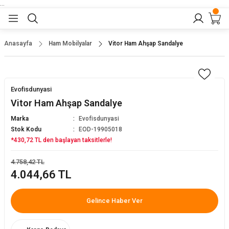
...
Geri Dön
Geri Dön
Geri Dön
Geri Dön
Geri Dön
lar
nler
Anasayfa
Ham Mobilyalar
Vitor Ham Ahşap Sandalye
eler
ları
r
er
Evofisdunyasi
eler
ğu
r
Vitor Ham Ahşap Sandalye
Marka
Evofisdunyasi
arı
Stok Kodu
EOD-19905018
*430,72 TL den başlayan taksitlerle!
yeler
ı
r
aları
4.758,42 TL
4.044,66 TL
eler
pları
 Sandalyesi
Gelince Haber Ver
er
alyeleri
tuklar
dalyeler
arı
baları