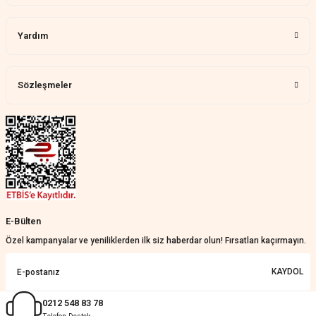
Aylin Tetik | 25/07/2026
Yardım
Harika bir ürün, çok beğendim.
Mağazadan çok memnun
kaldım.WhatsApp'tan cevap hemen
verirler, çok yardım ederler.
Sözleşmeler
Teslim çok çabuk geldi. Montaj çok
kolaydı. Her şeyi dört dört oldu
Nathalie Prevost | 22/07/2026
Çok ilgililerdi
Merve Özen | 17/07/2026
Güzel bir site
E-Bülten
KeRiM BeRBeR | 16/07/2026
Özel kampanyalar ve yeniliklerden ilk siz haberdar olun! Fırsatları kaçırmayın.
Sorunsuz ve güvenilir
KAYDOL
Muhammed Adsiz | 14/07/2026
0212 548 83 78