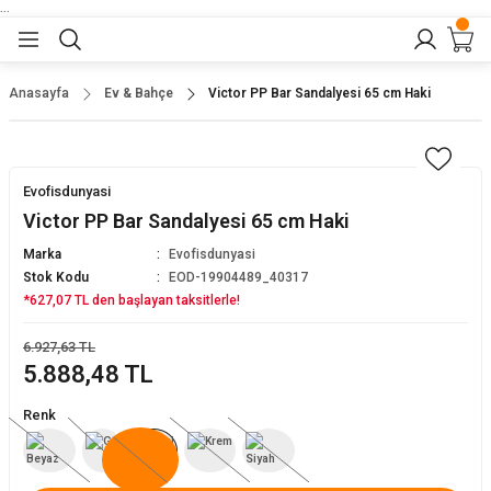
...
Geri Dön
Geri Dön
Geri Dön
Geri Dön
Geri Dön
lar
nler
Anasayfa
Ev & Bahçe
Victor PP Bar Sandalyesi 65 cm Haki
eler
ları
r
er
Evofisdunyasi
eler
ğu
r
Victor PP Bar Sandalyesi 65 cm Haki
Marka
Evofisdunyasi
arı
Stok Kodu
EOD-19904489_40317
*627,07 TL den başlayan taksitlerle!
yeler
ı
r
aları
6.927,63 TL
5.888,48 TL
eler
pları
 Sandalyesi
Renk
er
alyeleri
tuklar
dalyeler
arı
baları