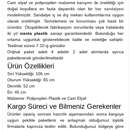
Cam elyaf ve polipropilen malzeme karışımı ile üretildiği için
doğal koşullara en fazla dayanıklı olan bir
bar sandalyesi
modelimizdir. Sandalye iç ve dış mekan kullanımlarına uygun
olarak üretilmiştir. Temizlemesi ve korunması çok basit bir
üründür. Oluşabilecek fabrikasyon sorunlarda veya hatalarda
iki yıl
siesta plastik
sanayi garantisindedir. Bulunduğu her
ortama uygunluk gösterebilecek kalite ve estetiğe sahiptir.
Teslimat süresi 7-10 iş günüdür.
Orijinal paket adeti 4 adettir 2 adet alımlarda ayrıca
paketlenerek gönderilmektedir.
Ürün Özellikleri
Sırt Yüksekliği: 106 cm
Oturum Yüksekliği: 65 cm
Derinlik: 52 cm
En: 45 cm
Malzeme: Poliproplen Plastik ve Cam Elyaf
Kargo Süreci ve Bilmeniz Gerekenler
Ürünler sipariş sonrası hazırlık aşamasından sonra kargoya
uygun şekilde paketlenir ve anlaşmalı olduğumuz lojistik
firmalarla kapınıza teslim edilir. Bulunduğunuz bölgeye göre