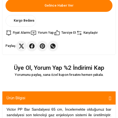
Gelince Haber Ver
ler
rı
ları
Kargo Bedava
r
i
Fiyat Alarmı
Yorum Yap
Tavsiye Et
Karşılaştır
arı
r
Paylaş:
kımları
ları
Üye Ol, Yorum Yap %2 İndirimi Kap
sa Sandalye
Yorumunu paylaş, sana özel kupon fırsatını hemen yakala.
Ürün Bilgisi
Victor PP Bar Sandalyesi 65 cm, İncelemekte olduğunuz bar
sandalyesi son teknoloji gaz enjeksiyon sistemi ile üretilmiştir.