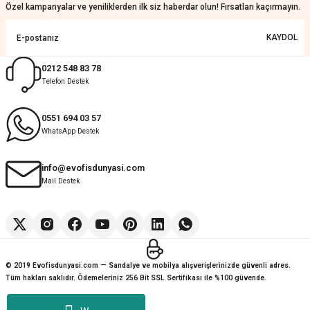
KeRiM BeRBeR | 16/07/2026
Özel kampanyalar ve yeniliklerden ilk siz haberdar olun! Fırsatları kaçırmayın.
Sorunsuz ve güvenilir
KAYDOL
Muhammed Adsiz | 14/07/2026
0212 548 83 78
Telefon Destek
Kolay
G... K... | 14/07/2026
0551 694 03 57
WhatsApp Destek
Deneyimini Paylaş
Diğer yorumları göster
info@evofisdunyasi.com
Mail Destek
© 2019 Evofisdunyasi.com — Sandalye ve mobilya alışverişlerinizde güvenli adres.
Tüm hakları saklıdır. Ödemeleriniz 256 Bit SSL Sertifikası ile %100 güvende.