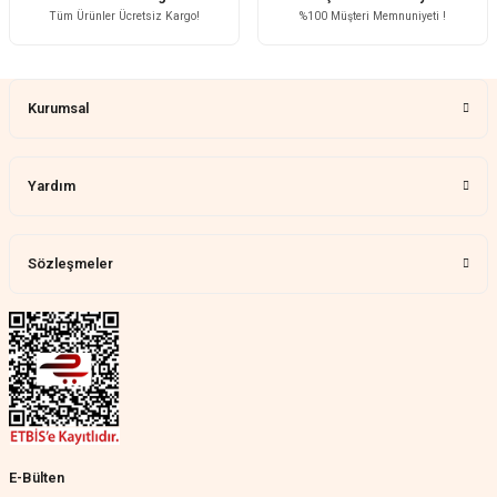
Tüm Ürünler Ücretsiz Kargo!
%100 Müşteri Memnuniyeti !
Çok memnun kaldım
Gönder
Demet Ünal | 27/07/2026
Kurumsal
Memnun kaldık allah razı olsu
Aylin Tetik | 25/07/2026
Yardım
Harika bir ürün, çok beğendim.
Mağazadan çok memnun
kaldım.WhatsApp'tan cevap hemen
verirler, çok yardım ederler.
Sözleşmeler
Teslim çok çabuk geldi. Montaj çok
kolaydı. Her şeyi dört dört oldu
Nathalie Prevost | 22/07/2026
Çok ilgililerdi
Merve Özen | 17/07/2026
Güzel bir site
E-Bülten