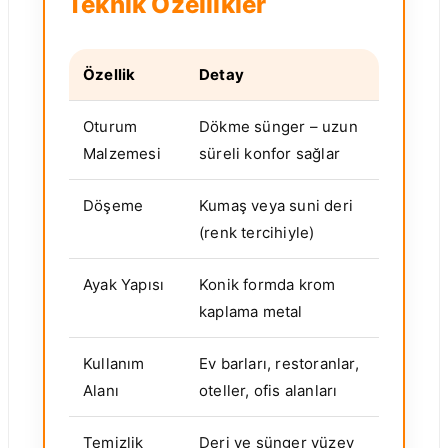
Teknik Özellikler
Özellik
Detay
Oturum
Dökme sünger – uzun
Malzemesi
süreli konfor sağlar
Döşeme
Kumaş veya suni deri
(renk tercihiyle)
Ayak Yapısı
Konik formda krom
kaplama metal
Kullanım
Ev barları, restoranlar,
Alanı
oteller, ofis alanları
Temizlik
Deri ve sünger yüzey