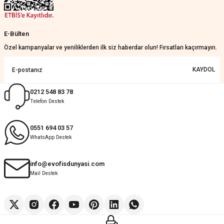
Merve Özen | 17/07/2026
Güzel bir site
E-Bülten
KeRiM BeRBeR | 16/07/2026
Özel kampanyalar ve yeniliklerden ilk siz haberdar olun! Fırsatları kaçırmayın.
Sorunsuz ve güvenilir
KAYDOL
Muhammed Adsiz | 14/07/2026
0212 548 83 78
Telefon Destek
Kolay
G... K... | 14/07/2026
0551 694 03 57
WhatsApp Destek
Deneyimini Paylaş
Diğer yorumları göster
info@evofisdunyasi.com
Mail Destek