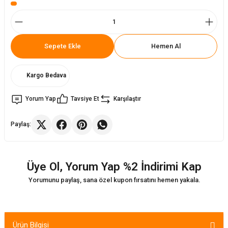
Sandalyeler
ukları
Arabaları
Sepete Ekle
Hemen Al
lyeler
kları
lyaları
Kargo Bedava
eler
leri
Yorum Yap
Tavsiye Et
Karşılaştır
ukları
alar
Paylaş:
 Takımları
lapları
Üye Ol, Yorum Yap %2 İndirimi Kap
Masa Sandalye
Yorumunu paylaş, sana özel kupon fırsatını hemen yakala.
Ürün Bilgisi