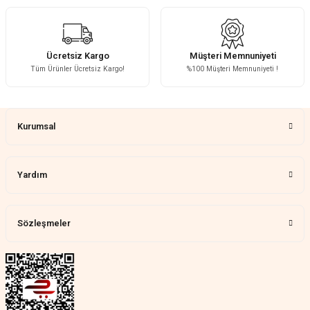
Fotoğrafta görünenin birebir aynısı,
kurulumu basit, sağlam
H... A... | 31/07/2026
Ücretsiz Kargo
Müşteri Memnuniyeti
Tüm Ürünler Ücretsiz Kargo!
%100 Müşteri Memnuniyeti !
Çok memnun kaldım
Gönder
Demet Ünal | 27/07/2026
Kurumsal
Memnun kaldık allah razı olsu
Aylin Tetik | 25/07/2026
Yardım
Harika bir ürün, çok beğendim.
Mağazadan çok memnun
kaldım.WhatsApp'tan cevap hemen
verirler, çok yardım ederler.
Sözleşmeler
Teslim çok çabuk geldi. Montaj çok
kolaydı. Her şeyi dört dört oldu
Nathalie Prevost | 22/07/2026
Çok ilgililerdi