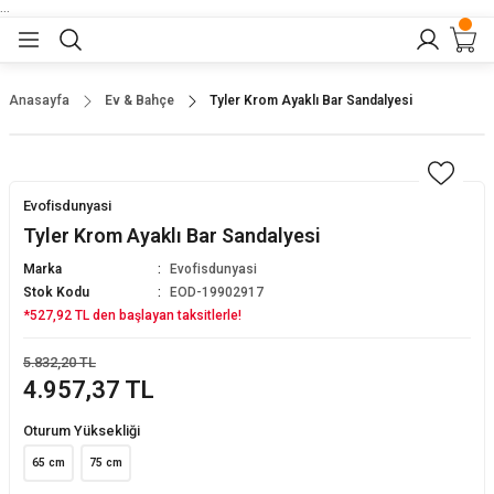
...
Geri Dön
Geri Dön
Geri Dön
Geri Dön
Geri Dön
lar
nler
Anasayfa
Ev & Bahçe
Tyler Krom Ayaklı Bar Sandalyesi
alyeler
tukları
alar
yeler
Evofisdunyasi
alyeler
ltuğu
alar
ar
Tyler Krom Ayaklı Bar Sandalyesi
Marka
Evofisdunyasi
saları
arı
rı
Stok Kodu
EOD-19902917
*527,92 TL den başlayan taksitlerle!
dalyeler
ları
alar
bilyaları
5.832,20 TL
4.957,37 TL
alyeler
olapları
Bar Sandalyesi
Oturum Yüksekliği
65 cm
75 cm
lyeler
andalyeleri
Koltuklar