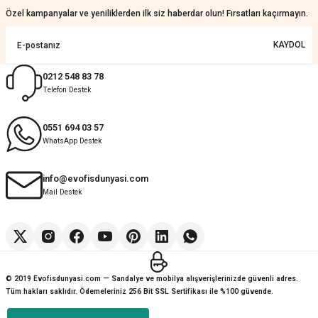
KeRiM BeRBeR | 16/07/2026
Özel kampanyalar ve yeniliklerden ilk siz haberdar olun! Fırsatları kaçırmayın.
Sorunsuz ve güvenilir
KAYDOL
Muhammed Adsiz | 14/07/2026
0212 548 83 78
Telefon Destek
Kolay
G... K... | 14/07/2026
0551 694 03 57
WhatsApp Destek
Deneyimini Paylaş
Diğer yorumları göster
info@evofisdunyasi.com
Mail Destek
© 2019 Evofisdunyasi.com — Sandalye ve mobilya alışverişlerinizde güvenli adres.
Tüm hakları saklıdır. Ödemeleriniz 256 Bit SSL Sertifikası ile %100 güvende.