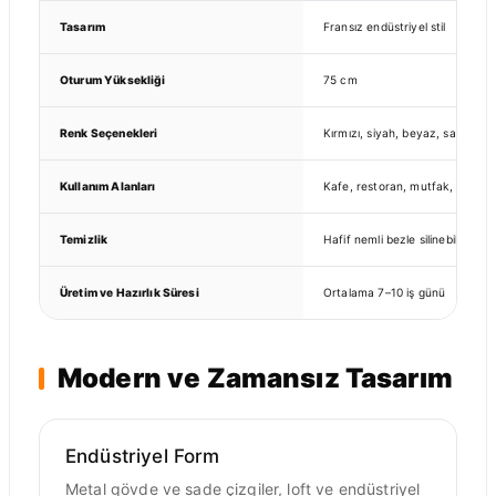
Tasarım
Fransız endüstriyel stil
Oturum Yüksekliği
75 cm
Renk Seçenekleri
Kırmızı, siyah, beyaz, sarı, yeş
Kullanım Alanları
Kafe, restoran, mutfak, bistro, 
Temizlik
Hafif nemli bezle silinebilir
Üretim ve Hazırlık Süresi
Ortalama 7–10 iş günü
Modern ve Zamansız Tasarım
Endüstriyel Form
Metal gövde ve sade çizgiler, loft ve endüstriyel