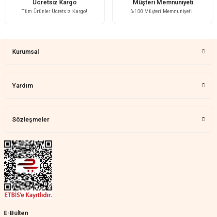
Ücretsiz Kargo
Müşteri Memnuniyeti
Tüm Ürünler Ücretsiz Kargo!
%100 Müşteri Memnuniyeti !
Çok memnun kaldım
Gönder
Demet Ünal | 27/07/2026
Kurumsal
Memnun kaldık allah razı olsu
Aylin Tetik | 25/07/2026
Yardım
Harika bir ürün, çok beğendim.
Mağazadan çok memnun
kaldım.WhatsApp'tan cevap hemen
verirler, çok yardım ederler.
Sözleşmeler
Teslim çok çabuk geldi. Montaj çok
kolaydı. Her şeyi dört dört oldu
Nathalie Prevost | 22/07/2026
Çok ilgililerdi
Merve Özen | 17/07/2026
Güzel bir site
E-Bülten