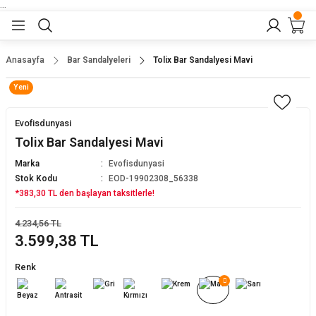
...
Geri Dön
Geri Dön
Geri Dön
Geri Dön
Geri Dön
lar
nler
Anasayfa
Bar Sandalyeleri
Tolix Bar Sandalyesi Mavi
Yeni
eler
ları
r
er
Evofisdunyasi
eler
ğu
r
Tolix Bar Sandalyesi Mavi
Marka
Evofisdunyasi
arı
Stok Kodu
EOD-19902308_56338
*383,30 TL den başlayan taksitlerle!
yeler
ı
r
aları
4.234,56 TL
3.599,38 TL
eler
pları
 Sandalyesi
Renk
er
alyeleri
tuklar
dalyeler
arı
baları