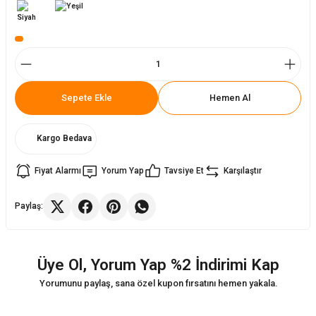
ler
rı
ları
r
i
Sepete Ekle
Hemen Al
arı
r
Kargo Bedava
kımları
ları
Fiyat Alarmı
Yorum Yap
Tavsiye Et
Karşılaştır
sa Sandalye
Paylaş:
Üye Ol, Yorum Yap %2 İndirimi Kap
Yorumunu paylaş, sana özel kupon fırsatını hemen yakala.