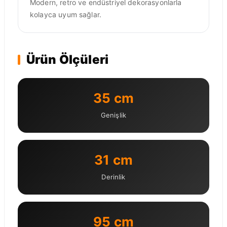
Modern, retro ve endüstriyel dekorasyonlarla
kolayca uyum sağlar.
Ürün Ölçüleri
35 cm
Genişlik
31 cm
Derinlik
95 cm