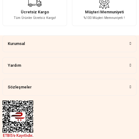
H... A... | 31/07/2026
Ücretsiz Kargo
Müşteri Memnuniyeti
Tüm Ürünler Ücretsiz Kargo!
%100 Müşteri Memnuniyeti !
Çok memnun kaldım
Gönder
Demet Ünal | 27/07/2026
Kurumsal
Memnun kaldık allah razı olsu
Aylin Tetik | 25/07/2026
Yardım
Harika bir ürün, çok beğendim.
Mağazadan çok memnun
kaldım.WhatsApp'tan cevap hemen
verirler, çok yardım ederler.
Sözleşmeler
Teslim çok çabuk geldi. Montaj çok
kolaydı. Her şeyi dört dört oldu
Nathalie Prevost | 22/07/2026
Çok ilgililerdi
Merve Özen | 17/07/2026