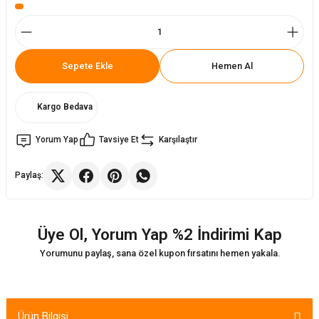
ler
rı
ları
Sepete Ekle
Hemen Al
r
i
Kargo Bedava
arı
r
Yorum Yap
Tavsiye Et
Karşılaştır
kımları
ları
Paylaş:
sa Sandalye
Üye Ol, Yorum Yap %2 İndirimi Kap
Yorumunu paylaş, sana özel kupon fırsatını hemen yakala.
Ürün Bilgisi