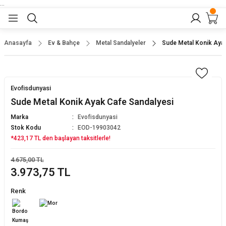
...
Geri Dön
Geri Dön
Geri Dön
Geri Dön
Geri Dön
lar
nler
Anasayfa
Ev & Bahçe
Metal Sandalyeler
Sude Metal Konik Ayak
eler
ları
r
er
Evofisdunyasi
eler
ğu
r
Sude Metal Konik Ayak Cafe Sandalyesi
Marka
Evofisdunyasi
arı
Stok Kodu
EOD-19903042
*423,17 TL den başlayan taksitlerle!
yeler
ı
r
aları
4.675,00 TL
3.973,75 TL
eler
pları
 Sandalyesi
Renk
er
alyeleri
tuklar
dalyeler
arı
baları