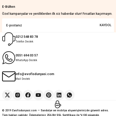
Güzel bir site
E-Bülten
KeRiM BeRBeR | 16/07/2026
Özel kampanyalar ve yeniliklerden ilk siz haberdar olun! Fırsatları kaçırmayın.
Sorunsuz ve güvenilir
KAYDOL
Muhammed Adsiz | 14/07/2026
0212 548 83 78
Telefon Destek
Kolay
G... K... | 14/07/2026
0551 694 03 57
WhatsApp Destek
Deneyimini Paylaş
Diğer yorumları göster
info@evofisdunyasi.com
Mail Destek
© 2019 Evofisdunyasi.com — Sandalye ve mobilya alışverişlerinizde güvenli adres.
Tüm hakları saklıdır. Ödemeleriniz 256 Bit SSL Sertifikası ile %100 güvende.