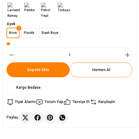
ler
rı
ları
Ayak
r
i
Krom
Plastik
Siyah Boya
arı
r
kımları
ları
Sepete Ekle
Hemen Al
sa Sandalye
Kargo Bedava
Fiyat Alarmı
Yorum Yap
Tavsiye Et
Karşılaştır
Paylaş: