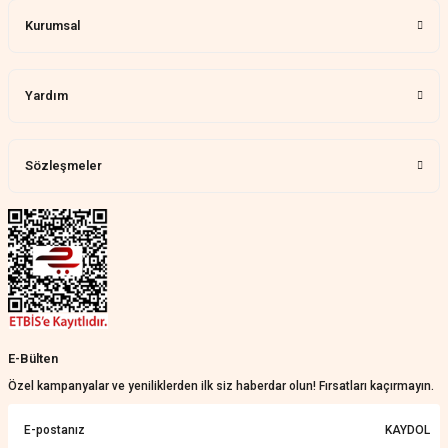
Kurumsal
Memnun kaldık allah razı olsu
Aylin Tetik | 25/07/2026
Yardım
Harika bir ürün, çok beğendim.
Mağazadan çok memnun
kaldım.WhatsApp'tan cevap hemen
verirler, çok yardım ederler.
Sözleşmeler
Teslim çok çabuk geldi. Montaj çok
kolaydı. Her şeyi dört dört oldu
Nathalie Prevost | 22/07/2026
Çok ilgililerdi
Merve Özen | 17/07/2026
Güzel bir site
E-Bülten
KeRiM BeRBeR | 16/07/2026
Özel kampanyalar ve yeniliklerden ilk siz haberdar olun! Fırsatları kaçırmayın.
Sorunsuz ve güvenilir
KAYDOL