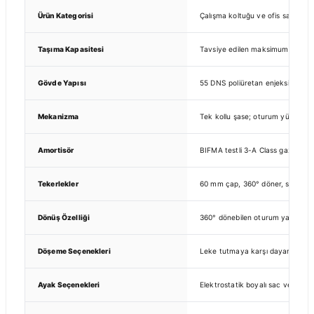
Ürün Kategorisi
Çalışma koltuğu ve ofis sandalye
Taşıma Kapasitesi
Tavsiye edilen maksimum kullanıcı
Gövde Yapısı
55 DNS poliüretan enjeksiyon sün
Mekanizma
Tek kollu şase; oturum yüksekliği
Amortisör
BIFMA testli 3-A Class gazlı amor
Tekerlekler
60 mm çap, 360° döner, sert v
Dönüş Özelliği
360° dönebilen oturum yapısı
Döşeme Seçenekleri
Leke tutmaya karşı dayanıklı ku
Ayak Seçenekleri
Elektrostatik boyalı sac veya kr