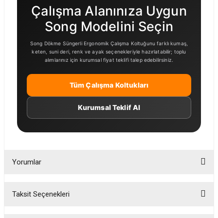
Çalışma Alanınıza Uygun
Song Modelini Seçin
Song Dökme Süngerli Ergonomik Çalışma Koltuğunu farklı kumaş,
keten, suni deri, renk ve ayak seçenekleriyle hazırlatabilir; toplu
alımlarınız için kurumsal fiyat teklifi talep edebilirsiniz.
Tüm Çalışma Koltukları
Kurumsal Teklif Al
Yorumlar
Taksit Seçenekleri
Bu ürüne ilk yorumu siz yapın!