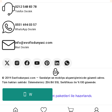
Muhammed Adsiz | 14/07/2026
0212 548 83 78
Telefon Destek
Kolay
G... K... | 14/07/2026
0551 694 03 57
WhatsApp Destek
Deneyimini Paylaş
Diğer yorumları göster
info@evofisdunyasi.com
Mail Destek
© 2019 Evofisdunyasi.com — Sandalye ve mobilya alışverişlerinizde güvenli adres.
Tüm hakları saklıdır. Ödemeleriniz 256 Bit SSL Sertifikası ile %100 güvende.
W
ideasoft
ile
e-
hazırlandı.
ticaret
paketleri