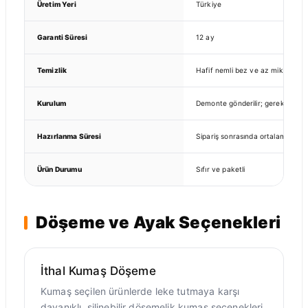
Üretim Yeri
Türkiye
Garanti Süresi
12 ay
Temizlik
Hafif nemli bez ve az miktarda nö
Kurulum
Demonte gönderilir; gerekli bağlan
Hazırlanma Süresi
Sipariş sonrasında ortalama 7–10
Ürün Durumu
Sıfır ve paketli
Döşeme ve Ayak Seçenekleri
İthal Kumaş Döşeme
Kumaş seçilen ürünlerde leke tutmaya karşı
dayanıklı, silinebilir döşemelik kumaş seçenekleri