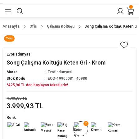
...
Geri Dön
Geri Dön
Geri Dön
Geri Dön
Geri Dön
lar
nler
Anasayfa
Ofis
Çalışma Koltuğu
Song Çalışma Koltuğu Keten Gr
Yeni
eler
ları
r
er
Evofisdunyasi
eler
ğu
r
Song Çalışma Koltuğu Keten Gri - Krom
Marka
Evofisdunyasi
arı
Stok Kodu
EOD-19905081_40980
*425,96 TL den başlayan taksitlerle!
yeler
ı
r
aları
4.705,80 TL
3.999,93 TL
eler
pları
 Sandalyesi
Renk
er
alyeleri
tuklar
dalyeler
arı
baları