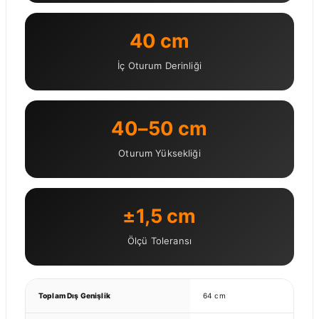
40 cm
İç Oturum Derinliği
40–50 cm
Oturum Yüksekliği
±1,5 cm
Ölçü Toleransı
Toplam Dış Genişlik
64 cm