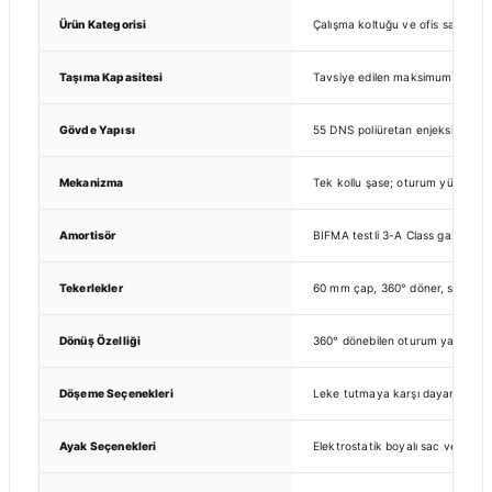
Ürün Kategorisi
Çalışma koltuğu ve ofis sandalye
Taşıma Kapasitesi
Tavsiye edilen maksimum kullanıcı
Gövde Yapısı
55 DNS poliüretan enjeksiyon sün
Mekanizma
Tek kollu şase; oturum yüksekliği
Amortisör
BIFMA testli 3-A Class gazlı amor
Tekerlekler
60 mm çap, 360° döner, sert v
Dönüş Özelliği
360° dönebilen oturum yapısı
Döşeme Seçenekleri
Leke tutmaya karşı dayanıklı ku
Ayak Seçenekleri
Elektrostatik boyalı sac veya kr