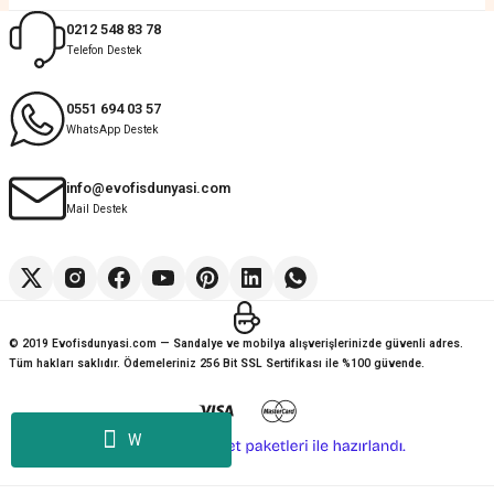
Muhammed Adsiz | 14/07/2026
0212 548 83 78
Telefon Destek
Kolay
G... K... | 14/07/2026
0551 694 03 57
WhatsApp Destek
Deneyimini Paylaş
Diğer yorumları göster
info@evofisdunyasi.com
Mail Destek
© 2019 Evofisdunyasi.com — Sandalye ve mobilya alışverişlerinizde güvenli adres.
Tüm hakları saklıdır. Ödemeleriniz 256 Bit SSL Sertifikası ile %100 güvende.
W
ideasoft
ile
e-
hazırlandı.
ticaret
paketleri