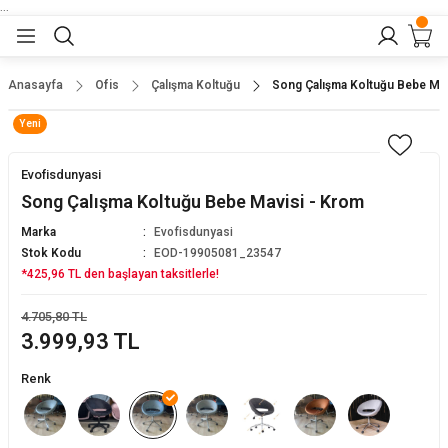
...
Geri Dön
Geri Dön
Geri Dön
Geri Dön
Geri Dön
lar
nler
Anasayfa
Ofis
Çalışma Koltuğu
Song Çalışma Koltuğu Bebe Mav
Yeni
eler
ları
r
er
Evofisdunyasi
eler
ğu
r
Song Çalışma Koltuğu Bebe Mavisi - Krom
Marka
Evofisdunyasi
arı
Stok Kodu
EOD-19905081_23547
*425,96 TL den başlayan taksitlerle!
yeler
ı
r
aları
4.705,80 TL
3.999,93 TL
eler
pları
 Sandalyesi
Renk
er
alyeleri
tuklar
dalyeler
arı
baları