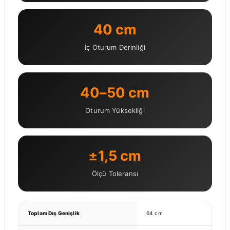
40 cm
İç Oturum Derinliği
40–50 cm
Oturum Yüksekliği
±1,5 cm
Ölçü Toleransı
Toplam Dış Genişlik
64 cm