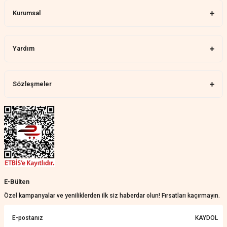
Kurumsal
Memnun kaldık allah razı olsu
Aylin Tetik | 25/07/2026
Yardım
Harika bir ürün, çok beğendim.
Mağazadan çok memnun
kaldım.WhatsApp'tan cevap hemen
verirler, çok yardım ederler.
Sözleşmeler
Teslim çok çabuk geldi. Montaj çok
kolaydı. Her şeyi dört dört oldu
Nathalie Prevost | 22/07/2026
Çok ilgililerdi
Merve Özen | 17/07/2026
Güzel bir site
E-Bülten
KeRiM BeRBeR | 16/07/2026
Özel kampanyalar ve yeniliklerden ilk siz haberdar olun! Fırsatları kaçırmayın.
Sorunsuz ve güvenilir
KAYDOL