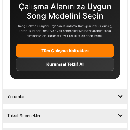
Çalışma Alanınıza Uygun
Song Modelini Seçin
Song Dökme Süngerli Ergonomik Çalışma Koltuğunu farklı kumaş,
keten, suni deri, renk ve ayak seçenekleriyle hazırlatabilir; toplu
alımlarınız için kurumsal fiyat teklifi talep edebilirsiniz.
Tüm Çalışma Koltukları
Kurumsal Teklif Al
Yorumlar
Taksit Seçenekleri
Bu ürüne ilk yorumu siz yapın!