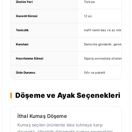
Üretim Yeri
Türkiye
Garanti Süresi
12 ay
Temizlik
Hafif nemli bez ve az miktarda nö
Kurulum
Demonte gönderilir; gerekli bağlan
Hazırlanma Süresi
Sipariş sonrasında ortalama 7–10
Ürün Durumu
Sıfır ve paketli
Döşeme ve Ayak Seçenekleri
İthal Kumaş Döşeme
Kumaş seçilen ürünlerde leke tutmaya karşı
dayanıklı, silinebilir döşemelik kumaş seçenekleri