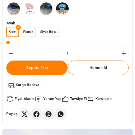
ler
rı
ları
Ayak
r
i
Krom
Plastik
Siyah Boya
arı
r
kımları
ları
Sepete Ekle
Hemen Al
sa Sandalye
Kargo Bedava
Fiyat Alarmı
Yorum Yap
Tavsiye Et
Karşılaştır
Paylaş: