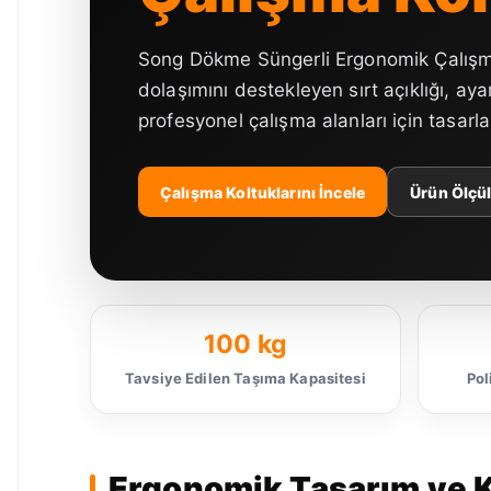
Song Dökme Süngerli Ergonomik Çalışma
dolaşımını destekleyen sırt açıklığı, ay
profesyonel çalışma alanları için tasarla
Çalışma Koltuklarını İncele
Ürün Ölçül
100 kg
Tavsiye Edilen Taşıma Kapasitesi
Pol
Ergonomik Tasarım ve 