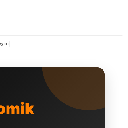
eyimi
omik