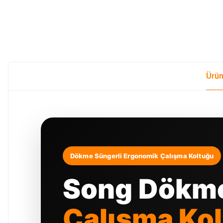
Ürün
Dökme Süngerli Ergonomik Çalışma Koltuğu
Song Dökme
Çalışma Ko