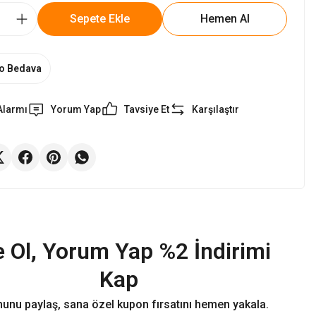
Sepete Ekle
Hemen Al
o Bedava
Alarmı
Yorum Yap
Tavsiye Et
Karşılaştır
 Ol, Yorum Yap %2 İndirimi
Kap
unu paylaş, sana özel kupon fırsatını hemen yakala.