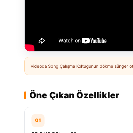
Videoda Song Çalışma Koltuğunun dökme sünger oturu
Öne Çıkan Özellikler
01