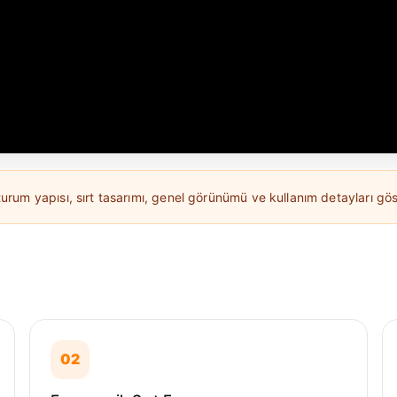
m yapısı, sırt tasarımı, genel görünümü ve kullanım detayları göst
02