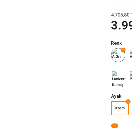
4.705,80 
3.9
Renk
Ayak
Krom