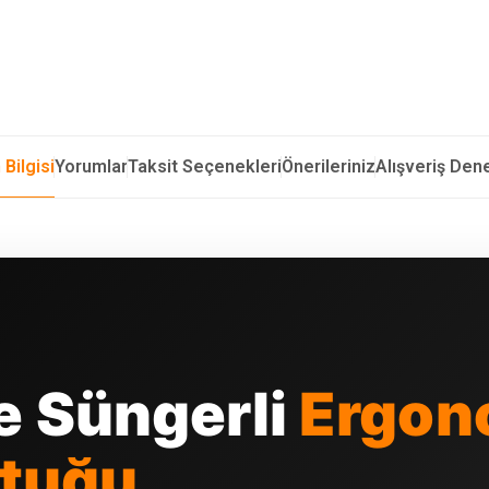
 Bilgisi
Yorumlar
Taksit Seçenekleri
Önerileriniz
Alışveriş Den
 Süngerli
Ergon
ltuğu