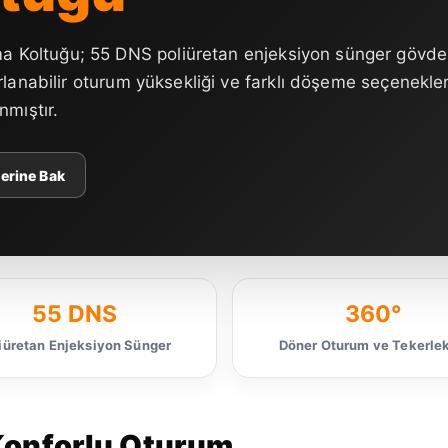
 Koltuğu; 55 DNS poliüretan enjeksiyon sünger gövde
arlanabilir oturum yüksekliği ve farklı döşeme seçenekler
nmıştır.
erine Bak
55 DNS
360°
iüretan Enjeksiyon Sünger
Döner Oturum ve Tekerlek
Konforlu Oturum