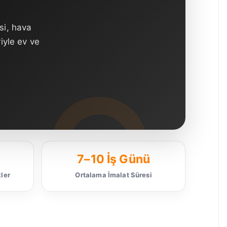
si, hava
iyle ev ve
7–10 İş Günü
ler
Ortalama İmalat Süresi