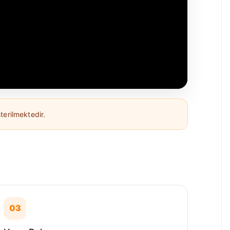
erilmektedir.
03