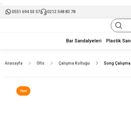
...
0551 694 03 57
0212 548 83 78
Bar Sandalyeleri
Plastik San
Anasayfa
Ofis
Çalışma Koltuğu
Song Çalışma 
Yeni