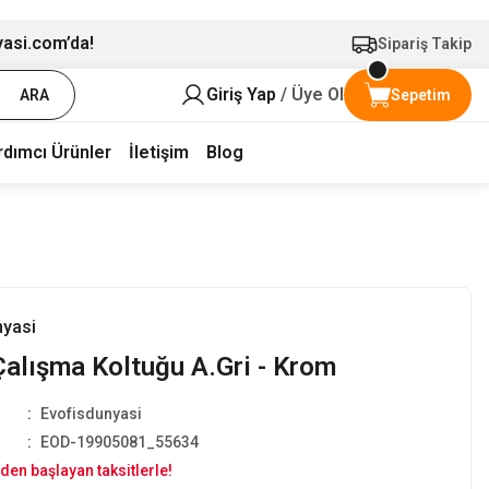
yasi.com’da!
Sipariş Takip
Giriş Yap
/ Üye Ol
ARA
Sepetim
rdımcı Ürünler
İletişim
Blog
nyasi
alışma Koltuğu A.Gri - Krom
Evofisdunyasi
EOD-19905081_55634
den başlayan taksitlerle!