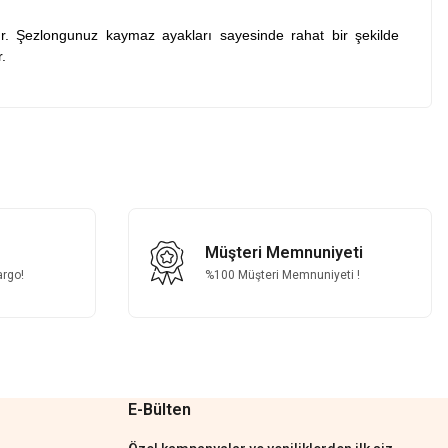
dır. Şezlongunuz kaymaz ayakları sayesinde rahat bir şekilde
.
z.
Müşteri Memnuniyeti
argo!
%100 Müşteri Memnuniyeti !
E-Bülten