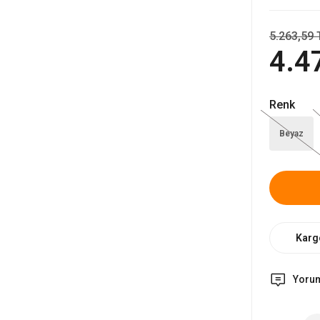
5.263,59 
4.4
Renk
Beyaz
Karg
Yoru