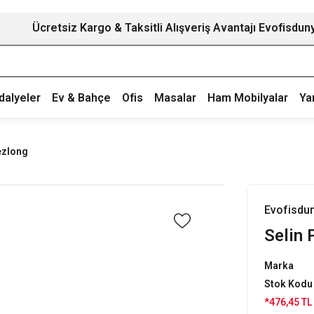
Ücretsiz Kargo & Taksitli Alışveriş Avantajı Evofisdun
dalyeler
Ev & Bahçe
Ofis
Masalar
Ham Mobilyalar
Ya
ezlong
Evofisdu
Selin 
Marka
Stok Kodu
*476,45 TL 