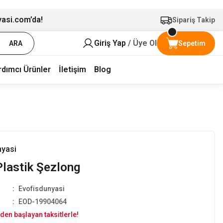
yasi.com’da!
Sipariş Takip
Giriş Yap
/ Üye Ol
ARA
Sepetim
rdımcı Ürünler
İletişim
Blog
nyasi
Plastik Şezlong
Evofisdunyasi
EOD-19904064
den başlayan taksitlerle!