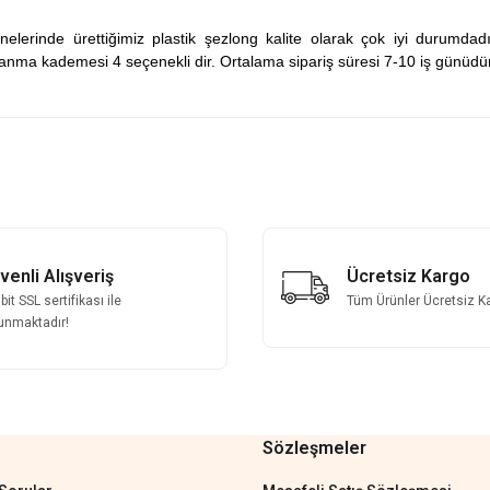
inelerinde ürettiğimiz plastik şezlong kalite olarak çok iyi durumda
 yaslanma kademesi 4 seçenekli dir. Ortalama sipariş süresi 7-10 iş günüdür
 yetersiz gördüğünüz noktaları öneri formunu kullanarak tarafımıza iletebilirsini
Bu ürüne ilk yorumu siz yapın!
Yorum Yaz
venli Alışveriş
Ücretsiz Kargo
it SSL sertifikası ile
Tüm Ürünler Ücretsiz K
unmaktadır!
Sözleşmeler
Gönder