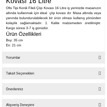
Kovası 16 Litre
Ofis Tipi Konik Fileli Çöp Kovası 16 Litre iş yerinizde masanızın
altında kullanmak için ideal çöp kovası dır. Masa altında veya
yanında bulundurulabilecek bir ürün olması kullanış yönünden
kolaylık sağlamaktadır. 1. Kalite malzemeden üretilmiştir.
Kargo süresi 3-7 iş günüdür.
Ürün Özellikleri
Boy: 35 cm
En: 21 cm
Yorumlar
Taksit Seçenekleri
Bu ürüne ilk yorumu siz yapın!
Önerileriniz
Yorum Yaz
Bu ürünün fiyat bilgisi, resim, ürün açıklamalarında ve diğer konularda
yetersiz gördüğünüz noktaları öneri formunu kullanarak tarafımıza
Alışveriş Deneyimi