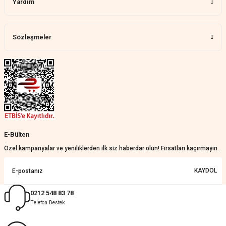
Yardım
Harika bir ürün, çok beğendim.
Mağazadan çok memnun
kaldım.WhatsApp'tan cevap hemen
verirler, çok yardım ederler.
Sözleşmeler
Teslim çok çabuk geldi. Montaj çok
kolaydı. Her şeyi dört dört oldu
Nathalie Prevost | 22/07/2026
Çok ilgililerdi
Merve Özen | 17/07/2026
Güzel bir site
E-Bülten
KeRiM BeRBeR | 16/07/2026
Özel kampanyalar ve yeniliklerden ilk siz haberdar olun! Fırsatları kaçırmayın.
Sorunsuz ve güvenilir
KAYDOL
Muhammed Adsiz | 14/07/2026
0212 548 83 78
Telefon Destek
Kolay
G... K... | 14/07/2026