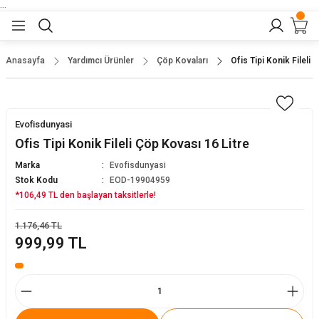
...
Geri Dön
Geri Dön
Geri Dön
Geri Dön
Geri Dön
lar
nler
Anasayfa
Yardımcı Ürünler
Çöp Kovaları
Ofis Tipi Konik Fileli 
eler
ları
r
er
Evofisdunyasi
eler
ğu
r
Ofis Tipi Konik Fileli Çöp Kovası 16 Litre
Marka
Evofisdunyasi
arı
Stok Kodu
EOD-19904959
*106,49 TL den başlayan taksitlerle!
yeler
ı
r
aları
1.176,46 TL
999,99 TL
eler
pları
 Sandalyesi
er
alyeleri
tuklar
dalyeler
arı
baları