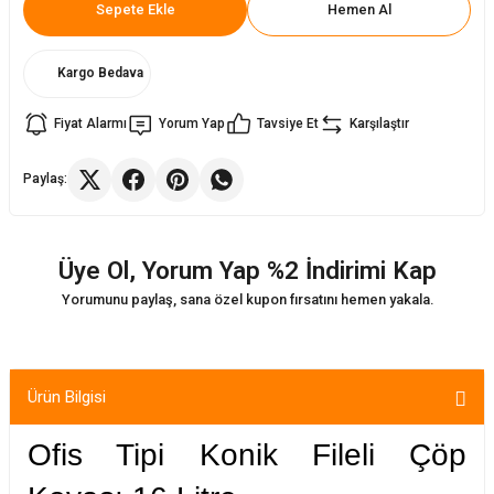
Sepete Ekle
Hemen Al
ler
rı
ları
Kargo Bedava
r
i
Fiyat Alarmı
Yorum Yap
Tavsiye Et
Karşılaştır
arı
r
Paylaş:
kımları
ları
Üye Ol, Yorum Yap %2 İndirimi Kap
sa Sandalye
Yorumunu paylaş, sana özel kupon fırsatını hemen yakala.
Ürün Bilgisi
Ofis Tipi Konik Fileli Çöp