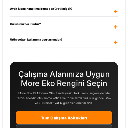
Ayak kısmı hangi malzemeden üretilmiştir?
Kurulumu zor mudur?
Ürün yoğun kullanıma uygun mudur?
Çalışma Alanınıza Uygun
More Eko Rengini Seçin
More Eko PP Modern Ofis Sandalyesini farklı renk seçenekleriyle
tercih edebilir; ofis, home office ve toplu alımlarınız için güncel stok
ve kurumsal fiyat bilgisi talep edebilirsiniz.
Tüm Çalışma Koltukları