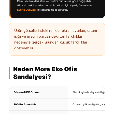
Renk seçenekleri stok ve üretim durumuna göre değişebilir.
Güncel renk kartelası ve teslim süresi için sipariş öncesinde
Evofis Dünyası
ile iletişime geçebilirsiniz.
Ürün görsellerindeki renkler ekran ayarları, ortam
ışığı ve üretim partisindeki ton farklılıkları
nedeniyle gerçek üründen küçük farklılıklar
gösterebilir.
Neden More Eko Ofis
Sandalyesi?
Döşemeli PP Oturum
Plastik gövde dayanıklılığını daha 
100’lük Amortisör
Oturum yüksekliğinin çalışma mas