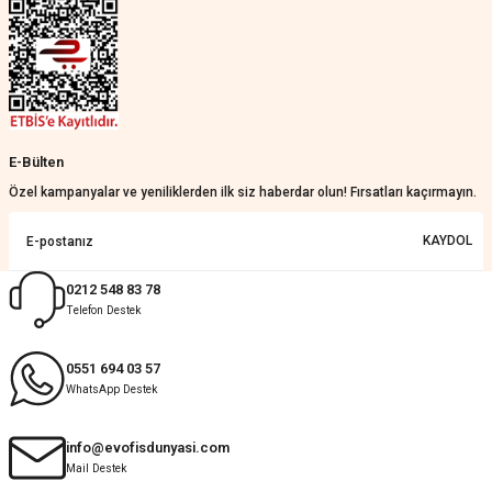
Nathalie Prevost | 22/07/2026
Çok ilgililerdi
Merve Özen | 17/07/2026
Güzel bir site
E-Bülten
KeRiM BeRBeR | 16/07/2026
Özel kampanyalar ve yeniliklerden ilk siz haberdar olun! Fırsatları kaçırmayın.
Sorunsuz ve güvenilir
KAYDOL
Muhammed Adsiz | 14/07/2026
0212 548 83 78
Telefon Destek
Kolay
G... K... | 14/07/2026
0551 694 03 57
WhatsApp Destek
Deneyimini Paylaş
Diğer yorumları göster
info@evofisdunyasi.com
Mail Destek