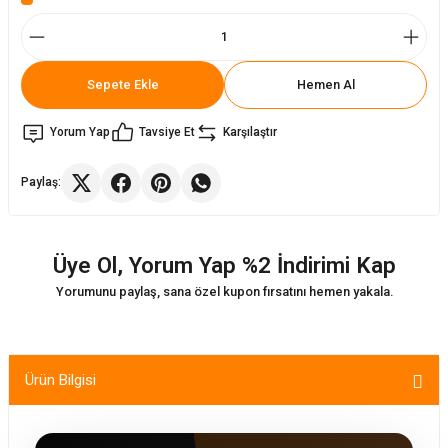
ler
rı
ları
Sepete Ekle
Hemen Al
r
i
Yorum Yap
Tavsiye Et
Karşılaştır
arı
r
Paylaş:
kımları
ları
sa Sandalye
Üye Ol, Yorum Yap %2 İndirimi Kap
Yorumunu paylaş, sana özel kupon fırsatını hemen yakala.
Ürün Bilgisi