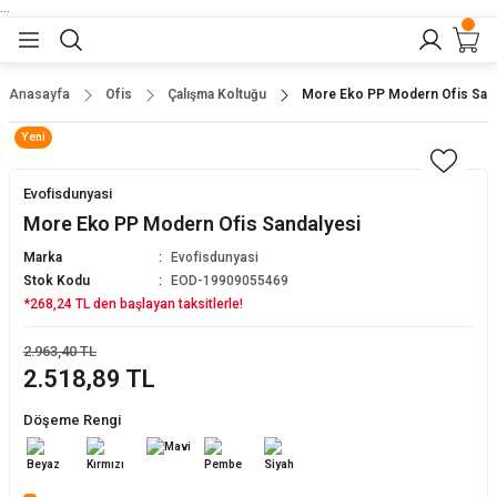
...
Geri Dön
Geri Dön
Geri Dön
Geri Dön
Geri Dön
lar
nler
Anasayfa
Ofis
Çalışma Koltuğu
More Eko PP Modern Ofis Sand
Yeni
eler
ları
r
er
Evofisdunyasi
eler
ğu
r
More Eko PP Modern Ofis Sandalyesi
Marka
Evofisdunyasi
arı
Stok Kodu
EOD-19909055469
*268,24 TL den başlayan taksitlerle!
yeler
ı
r
aları
2.963,40 TL
2.518,89 TL
eler
pları
 Sandalyesi
Döşeme Rengi
er
alyeleri
tuklar
dalyeler
arı
baları