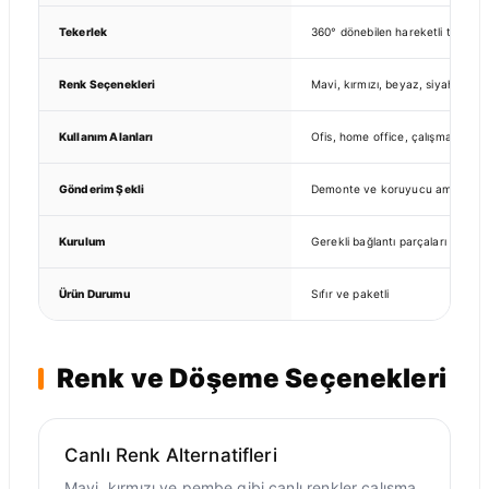
Tekerlek
360° dönebilen hareketli tekerlek
Renk Seçenekleri
Mavi, kırmızı, beyaz, siyah, pembe
Kullanım Alanları
Ofis, home office, çalışma odası,
Gönderim Şekli
Demonte ve koruyucu ambalajlı 
Kurulum
Gerekli bağlantı parçaları paket i
Ürün Durumu
Sıfır ve paketli
Renk ve Döşeme Seçenekleri
Canlı Renk Alternatifleri
Mavi, kırmızı ve pembe gibi canlı renkler çalışma