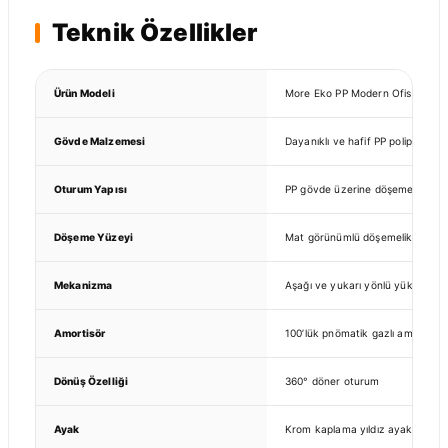
Teknik Özellikler
Ürün Modeli
More Eko PP Modern Ofis Sandal
Gövde Malzemesi
Dayanıklı ve hafif PP polipropile
Oturum Yapısı
PP gövde üzerine döşemeli otur
Döşeme Yüzeyi
Mat görünümlü döşemelik yüzey
Mekanizma
Aşağı ve yukarı yönlü yükseklik 
Amortisör
100’lük pnömatik gazlı amortisör
Dönüş Özelliği
360° döner oturum
Ayak
Krom kaplama yıldız ayak