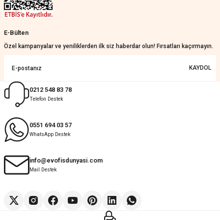
Merve Özen | 17/07/2026
Güzel bir site
E-Bülten
KeRiM BeRBeR | 16/07/2026
Özel kampanyalar ve yeniliklerden ilk siz haberdar olun! Fırsatları kaçırmayın.
Sorunsuz ve güvenilir
KAYDOL
Muhammed Adsiz | 14/07/2026
0212 548 83 78
Telefon Destek
Kolay
G... K... | 14/07/2026
0551 694 03 57
WhatsApp Destek
Deneyimini Paylaş
Diğer yorumları göster
info@evofisdunyasi.com
Mail Destek