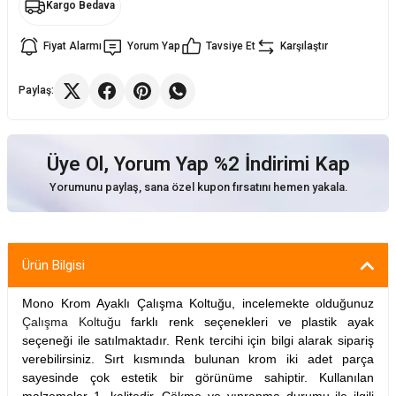
Kargo Bedava
ler
rı
ları
Fiyat Alarmı
Yorum Yap
Tavsiye Et
Karşılaştır
r
i
Paylaş:
arı
r
Üye Ol, Yorum Yap %2 İndirimi Kap
kımları
ları
Yorumunu paylaş, sana özel kupon fırsatını hemen yakala.
sa Sandalye
Ürün Bilgisi
Mono Krom Ayaklı Çalışma Koltuğu, incelemekte olduğunuz
Çalışma Koltuğu
farklı renk seçenekleri ve plastik ayak
seçeneği ile satılmaktadır. Renk tercihi için bilgi alarak sipariş
verebilirsiniz. Sırt kısmında bulunan krom iki adet parça
sayesinde çok estetik bir görünüme sahiptir. Kullanılan