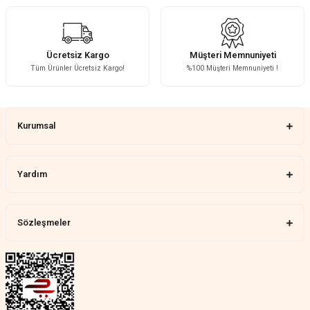
Fotoğrafta görünenin birebir aynısı,
kurulumu basit, sağlam
H... A... | 31/07/2026
Ücretsiz Kargo
Müşteri Memnuniyeti
Tüm Ürünler Ücretsiz Kargo!
%100 Müşteri Memnuniyeti !
Çok memnun kaldım
Gönder
Demet Ünal | 27/07/2026
Kurumsal
Memnun kaldık allah razı olsu
Aylin Tetik | 25/07/2026
Yardım
Harika bir ürün, çok beğendim.
Mağazadan çok memnun
kaldım.WhatsApp'tan cevap hemen
verirler, çok yardım ederler.
Sözleşmeler
Teslim çok çabuk geldi. Montaj çok
kolaydı. Her şeyi dört dört oldu
Nathalie Prevost | 22/07/2026
Çok ilgililerdi