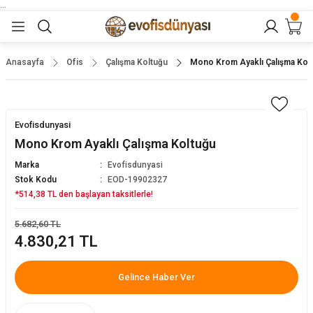
...
Geri Dön
Geri Dön
Geri Dön
Geri Dön
Geri Dön
lar
nler
Anasayfa
Ofis
Çalışma Koltuğu
Mono Krom Ayaklı Çalışma Kol
eler
ları
r
er
Evofisdunyasi
eler
ğu
r
Mono Krom Ayaklı Çalışma Koltuğu
Marka
Evofisdunyasi
arı
Stok Kodu
EOD-19902327
*514,38 TL den başlayan taksitlerle!
yeler
ı
r
aları
5.682,60 TL
4.830,21 TL
eler
pları
 Sandalyesi
er
alyeleri
tuklar
Gelince Haber Ver
dalyeler
arı
baları