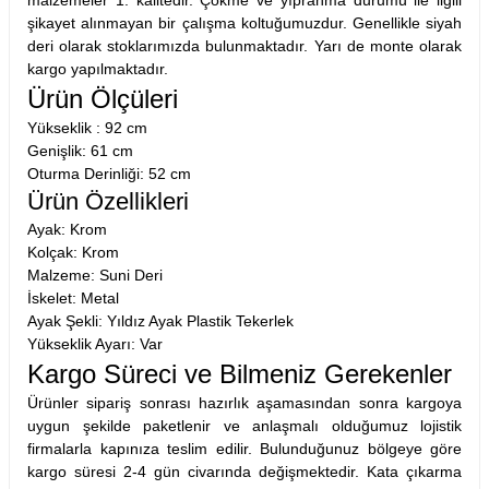
malzemeler 1. kalitedir. Çökme ve yıpranma durumu ile ilgili
şikayet alınmayan bir çalışma koltuğumuzdur. Genellikle siyah
deri olarak stoklarımızda bulunmaktadır. Yarı de monte olarak
kargo yapılmaktadır.
Ürün Ölçüleri
Yükseklik : 92 cm
Genişlik: 61 cm
Oturma Derinliği: 52 cm
Ürün Özellikleri
Ayak: Krom
Kolçak: Krom
Malzeme: Suni Deri
İskelet: Metal
Ayak Şekli: Yıldız Ayak Plastik Tekerlek
Yükseklik Ayarı: Var
Kargo Süreci ve Bilmeniz Gerekenler
Ürünler sipariş sonrası hazırlık aşamasından sonra kargoya
uygun şekilde paketlenir ve anlaşmalı olduğumuz lojistik
firmalarla kapınıza teslim edilir. Bulunduğunuz bölgeye göre
kargo süresi 2-4 gün civarında değişmektedir. Kata çıkarma