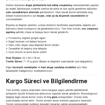
Üretimi tamamen
doğal yöntemlerle test edilip onaylanmış
malzemelerden yapılan
bu model, fabrikasyon sistemle üretilse de oyma ve ince işçilik gerektiren bölümleri
usta zanaatkârların ellerinde
şekillendirilir. Ham olarak teslim edilmekte olup,
dileyen kullanıcılarımız için
boyalı, cilalı ya da döşemeli seçeneklerle
de
sunulmaktadır.
Boyama ve döşeme işlemleri, uzman ekibimiz tarafından yapılmakta; döşeme için
dilerseniz kendi kumaşınızı da gönderebilirsiniz. Tüm ham ürünler,
son zımparası
yapılmış
şekilde, cilaya ve boyaya hazır olarak gönderilir.
✔ Fırınlanmış sağlam gürgen ağacı
✔ Doğal hazeran sırt detaylı tasarım
✔ Ham, cilalı, boyalı veya döşemeli tercih imkânı
✔ Zanaatkâr eli değmiş ince detaylar
✔ Uzun ömürlü ve çevre dostu üretim
Ürün Ölçüleri:
52 × 56 × 78 cm
Teslim Süresi:
7–10 iş günü (Boyalı ve döşemeli siparişlerde süre değişebilir)
Diğer
hazeranlı sandalyeler
ve
ham ahşap sandalye modelleri
için
Ham
Sandalyeler
kategorimizi inceleyebilirsiniz
Kargo Süreci ve Bilgilendirme
Tüm ürünler, sipariş onayından sonra kargoya uygun şekilde paketlenerek
anlaşmalı lojistik firmalarıyla adresinize sigortalı olarak gönderilir. Bulunduğunuz
bölgeye bağlı olarak teslim süresi
2–4 iş günü
aralığındadır. Ürünler kata
çıkarılmadan teslim edilir. Teslim alırken hasar kontrolü yapmanız önemlidir.
Teslim sonrasındaki kullanıcı kaynaklı hasarlar işleme alınamamaktadır.