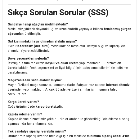
Sıkça Sorulan Sorular (SSS)
Sandalye hangi ağaçtan üretilmektedir?
Modelimiz, yüksek dayanıklılığı ve uzun ömürlü yapısıyla bilinen
fırınlanmış gürgen
ağacından
üretilmiştir.
Sırt kısmındaki hasır olmadan alabilir miyim?
Evet.
Hazeransız (düz sırtlı)
modelimiz de mevcuttur. Detaylı bilgi ve sipariş için
sitemizi ziyaret edebilirsiniz.
Boya seçenekleri nelerdir?
İstediğiniz tüm renklerde
boyalı ve cilalı üretim
yapılmaktadır. Bu hizmet
ek
ücrete
tabidir. Renk seçenekleri ve fiyat bilgisi için satış temsilcilerimizle iletişime
geçebilirsiniz.
Mağazanızdan satın alabilir miyim?
Hayır. Fiziksel mağazamız bulunmamaktadır. Satışlarımız sadece
internet sitemiz
üzerinden yapılmaktadır. Ancak 50 adet ve üzeri alımlar için numune talep
edebilirsiniz.
Kargo ücreti var mı?
Çoğu ürünümüzde
kargo ücretsizdir
.
Kapıda ödeme var mı?
Kapıda ödeme hizmetimiz yoktur. Ürünler ambar ile gönderildiği için ödeme sipariş
aşamasında tamamlanmalıdır.
Tek sandalye siparişi verebilir miyim?
Ürünlerimiz sipariş üzerine üretildiği için bu modelde
minimum sipariş adedi 4’tür.