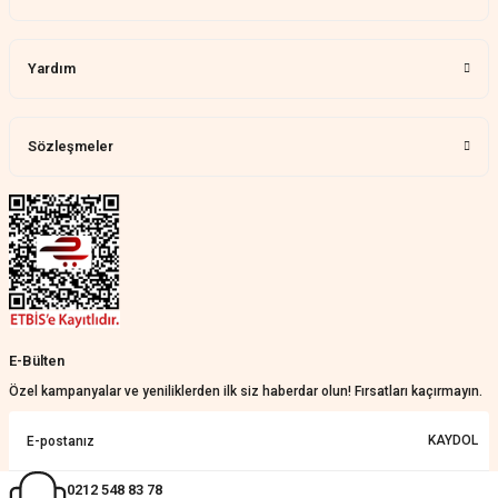
Memnun kaldık allah razı olsu
Aylin Tetik | 25/07/2026
Yardım
Harika bir ürün, çok beğendim.
Mağazadan çok memnun
kaldım.WhatsApp'tan cevap hemen
verirler, çok yardım ederler.
Sözleşmeler
Teslim çok çabuk geldi. Montaj çok
kolaydı. Her şeyi dört dört oldu
Nathalie Prevost | 22/07/2026
Çok ilgililerdi
Merve Özen | 17/07/2026
Güzel bir site
E-Bülten
KeRiM BeRBeR | 16/07/2026
Özel kampanyalar ve yeniliklerden ilk siz haberdar olun! Fırsatları kaçırmayın.
Sorunsuz ve güvenilir
KAYDOL
Muhammed Adsiz | 14/07/2026
0212 548 83 78