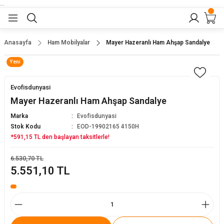
...
Geri Dön
Geri Dön
Geri Dön
Geri Dön
Geri Dön
lar
nler
Anasayfa
Ham Mobilyalar
Mayer Hazeranlı Ham Ahşap Sandalye
Yeni
eler
ları
r
er
Evofisdunyasi
eler
ğu
r
Mayer Hazeranlı Ham Ahşap Sandalye
Marka
Evofisdunyasi
arı
Stok Kodu
EOD-19902165 4150H
*591,15 TL den başlayan taksitlerle!
yeler
ı
r
aları
6.530,70 TL
5.551,10 TL
eler
pları
 Sandalyesi
er
alyeleri
tuklar
dalyeler
arı
baları