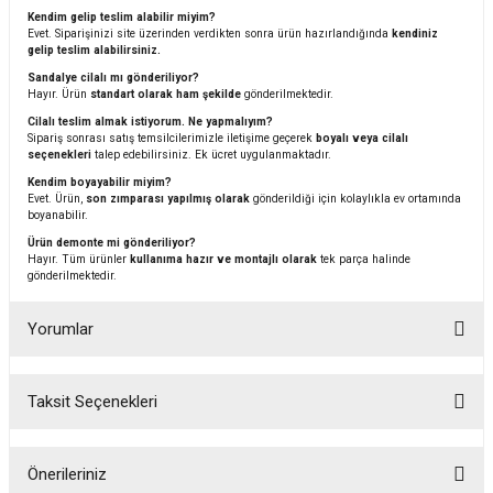
Kendim gelip teslim alabilir miyim?
Evet. Siparişinizi site üzerinden verdikten sonra ürün hazırlandığında
kendiniz
gelip teslim alabilirsiniz.
Sandalye cilalı mı gönderiliyor?
Hayır. Ürün
standart olarak ham şekilde
gönderilmektedir.
Cilalı teslim almak istiyorum. Ne yapmalıyım?
Sipariş sonrası satış temsilcilerimizle iletişime geçerek
boyalı veya cilalı
seçenekleri
talep edebilirsiniz. Ek ücret uygulanmaktadır.
Kendim boyayabilir miyim?
Evet. Ürün,
son zımparası yapılmış olarak
gönderildiği için kolaylıkla ev ortamında
boyanabilir.
Ürün demonte mi gönderiliyor?
Hayır. Tüm ürünler
kullanıma hazır ve montajlı olarak
tek parça halinde
gönderilmektedir.
Yorumlar
Taksit Seçenekleri
Bu ürüne ilk yorumu siz yapın!
Önerileriniz
Yorum Yaz