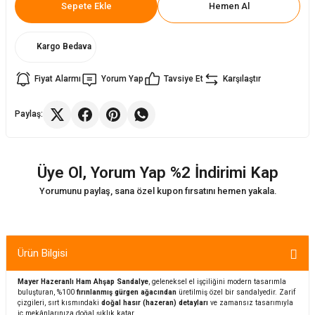
Sepete Ekle
Hemen Al
ler
rı
ları
Kargo Bedava
r
i
Fiyat Alarmı
Yorum Yap
Tavsiye Et
Karşılaştır
arı
r
Paylaş:
kımları
ları
Üye Ol, Yorum Yap %2 İndirimi Kap
sa Sandalye
Yorumunu paylaş, sana özel kupon fırsatını hemen yakala.
Ürün Bilgisi
Mayer Hazeranlı Ham Ahşap Sandalye
, geleneksel el işçiliğini modern tasarımla
buluşturan, %100
fırınlanmış gürgen ağacından
üretilmiş özel bir sandalyedir. Zarif
çizgileri, sırt kısmındaki
doğal hasır (hazeran) detayları
ve zamansız tasarımıyla
iç mekânlarınıza doğal şıklık katar.