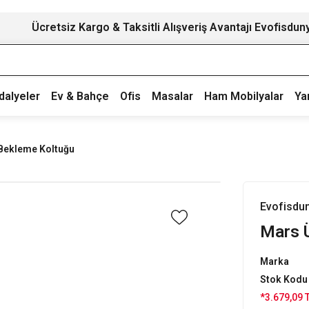
Ücretsiz Kargo & Taksitli Alışveriş Avantajı Evofisdun
dalyeler
Ev & Bahçe
Ofis
Masalar
Ham Mobilyalar
Ya
Bekleme Koltuğu
Evofisdu
Mars 
Marka
Stok Kodu
*3.679,09 T