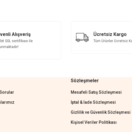
Bu ürüne ilk yorumu siz yapın!
Yorum Yaz
venli Alışveriş
Ücretsiz Kargo
it SSL sertifikası ile
Tüm Ürünler Ücretsiz K
unmaktadır!
Sözleşmeler
Gönder
Sorular
Mesafeli Satış Sözleşmesi
larımız
İptal & İade Sözleşmesi
Gizlilik ve Güvenlik Sözleşmesi
Kişisel Veriler Politikası
'tan cevap hemen verirler, çok