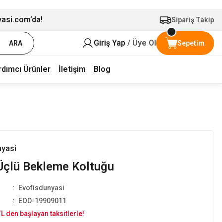
yasi.com’da!
Sipariş Takip
Giriş Yap
/ Üye Ol
ARA
Sepetim
rdımcı Ürünler
İletişim
Blog
nyasi
Üçlü Bekleme Koltuğu
Evofisdunyasi
EOD-19909011
L den başlayan taksitlerle!