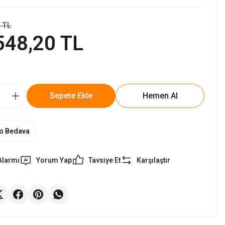
 TL
548,20 TL
Sepete Ekle
Hemen Al
o Bedava
Alarmı
Yorum Yap
Tavsiye Et
Karşılaştır