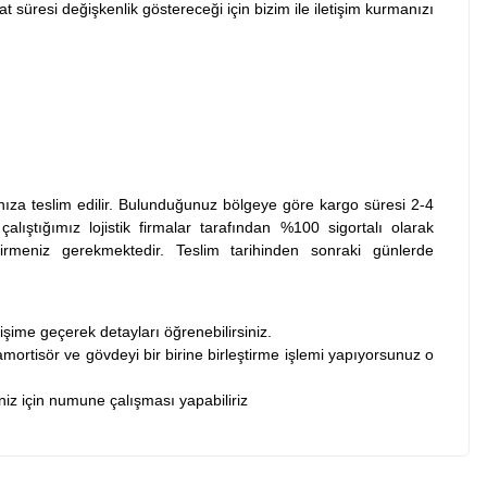
t süresi değişkenlik göstereceği için bizim ile iletişim kurmanızı
nıza teslim edilir. Bulunduğunuz bölgeye göre kargo süresi 2-4
lıştığımız lojistik firmalar tarafından %100 sigortalı olarak
rmeniz gerekmektedir. Teslim tarihinden sonraki günlerde
şime geçerek detayları öğrenebilirsiniz.
ortisör ve gövdeyi bir birine birleştirme işlemi yapıyorsunuz o
iniz için numune çalışması yapabiliriz
z.