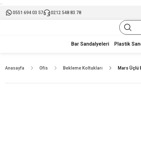
...
0551 694 03 57
0212 548 83 78
Bar Sandalyeleri
Plastik San
Anasayfa
Ofis
Bekleme Koltukları
Mars Üçlü 