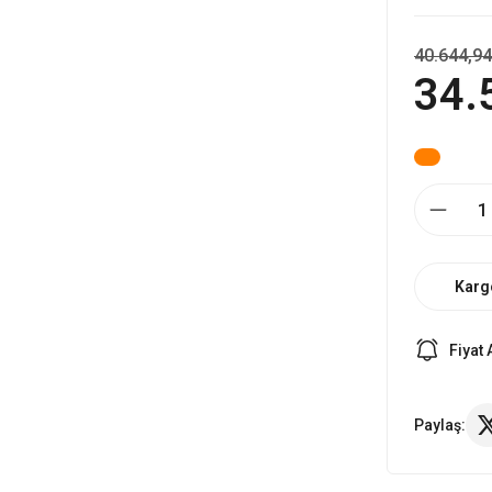
40.644,94
34.
Karg
Fiyat 
Paylaş: