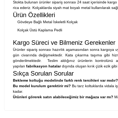
Stokta bulunan ürünler sipariş sonrası 24 saat içerisinde kargo i
rica ederiz. Kolçaklarda siyah mat boyalı metal kullanılarak sağla
Ürün Özellikleri
Gövdeye Bağlı Metal İskeletli Kolçak
Kolçak Üstü Kaplama Pedli
Kargo Süreci ve Bilmeniz Gerekenler
Ürünler sipariş sonrası hazırlık aşamasından sonra kargoya uy
gün civarında değişmektedir. Kata çıkarma taşıma gibi hizmet
gönderilmektedir. Teslim aldığınız ürünlerin kontrolünü
yapılan
fabrikasyon hatalar
dışında oluşan kırık çizik ezik gib
Sıkça Sorulan Sorular
Bekleme koltuğu modelinde farklı renk tercihleri var mıdır?
Bu model kurulum gerektirir mi?
Bu tarz koltuklarda vidala i
kadar.
Ürünleri görerek satın alabileceğimiz bir mağaza var mı?
Ma
Bu ürünün fiyat bilgisi, resim, ürün açıklamalarında ve diğer konularda
Fotoğrafta görünenin birebir aynısı, kurulumu basit, sağlam