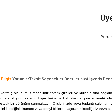
Üye
Yorum
 Bilgisi
Yorumlar
Taksit Seçenekleri
Önerileriniz
Alışveriş Den
artmış olduğumuz modelimiz estetik çizgileri ve kullanıcısına sağla
ir tarz oluşturmaktadır. Diğer
bekleme koltukları
na göre kozmetik ola
stetik bir görünüm sunmaktadır. Ofislerinizde veya toplantı salonların
 istediğiniz kumaşı veya deriyi bizlere ulaştırarak istediğiniz tarza sah