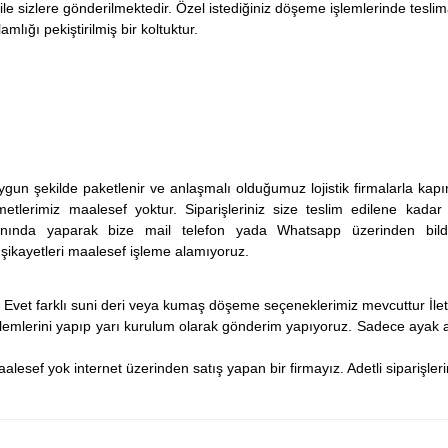
le sizlere gönderilmektedir. Özel istediğiniz döşeme işlemlerinde teslima
mlığı pekiştirilmiş bir koltuktur.
gun şekilde paketlenir ve anlaşmalı olduğumuz lojistik firmalarla kapı
lerimiz maalesef yoktur. Siparişleriniz size teslim edilene kadar ça
 anında yaparak bize mail telefon yada Whatsapp üzerinden bildi
i şikayetleri maalesef işleme alamıyoruz.
Evet farklı suni deri veya kumaş döşeme seçeneklerimiz mevcuttur İleti
şlemlerini yapıp yarı kurulum olarak gönderim yapıyoruz. Sadece ayak am
alesef yok internet üzerinden satış yapan bir firmayız. Adetli siparişler
 yetersiz gördüğünüz noktaları öneri formunu kullanarak tarafımıza iletebilirsini