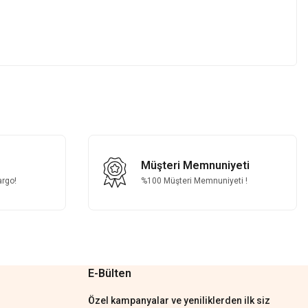
z.
Müşteri Memnuniyeti
argo!
%100 Müşteri Memnuniyeti !
E-Bülten
Özel kampanyalar ve yeniliklerden ilk siz