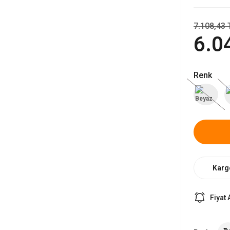
7.108,43 
6.0
Renk
Karg
Fiyat 