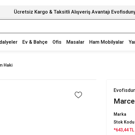
Ücretsiz Kargo & Taksitli Alışveriş Avantajı Evofisdun
dalyeler
Ev & Bahçe
Ofis
Masalar
Ham Mobilyalar
Ya
m Haki
Evofisdu
Marcel
Marka
Stok Kodu
*643,44 TL 