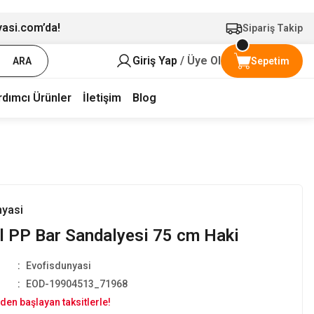
yasi.com’da!
Sipariş Takip
Giriş Yap
/ Üye Ol
ARA
Sepetim
rdımcı Ürünler
İletişim
Blog
nyasi
 PP Bar Sandalyesi 75 cm Haki
Evofisdunyasi
EOD-19904513_71968
den başlayan taksitlerle!