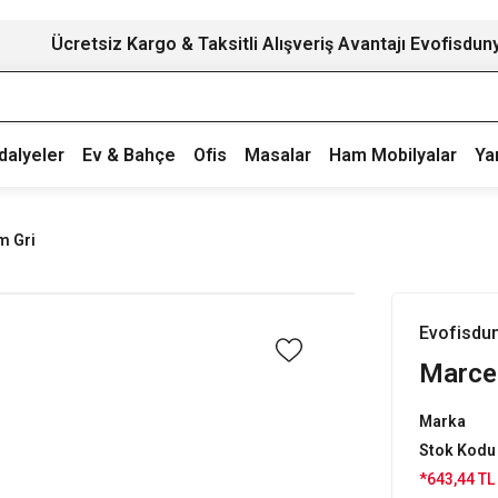
Ücretsiz Kargo & Taksitli Alışveriş Avantajı Evofisdun
dalyeler
Ev & Bahçe
Ofis
Masalar
Ham Mobilyalar
Ya
m Gri
Evofisdu
Marcel
Marka
Stok Kodu
*643,44 TL 