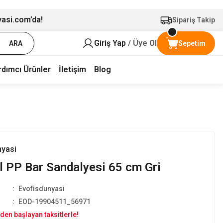
yasi.com’da!
Sipariş Takip
Giriş Yap
/ Üye Ol
ARA
Sepetim
rdımcı Ürünler
İletişim
Blog
nyasi
 PP Bar Sandalyesi 65 cm Gri
Evofisdunyasi
EOD-19904511_56971
den başlayan taksitlerle!