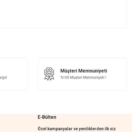
z.
Müşteri Memnuniyeti
argo!
%100 Müşteri Memnuniyeti !
E-Bülten
Özel kampanyalar ve yeniliklerden ilk siz