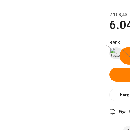
7.108,43 
6.0
Renk
Karg
Fiyat 