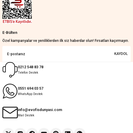
Çok ilgililerdi
Merve Özen | 17/07/2026
Güzel bir site
E-Bülten
KeRiM BeRBeR | 16/07/2026
Özel kampanyalar ve yeniliklerden ilk siz haberdar olun! Fırsatları kaçırmayın.
Sorunsuz ve güvenilir
KAYDOL
Muhammed Adsiz | 14/07/2026
0212 548 83 78
Telefon Destek
Kolay
G... K... | 14/07/2026
0551 694 03 57
WhatsApp Destek
Deneyimini Paylaş
Diğer yorumları göster
info@evofisdunyasi.com
Mail Destek