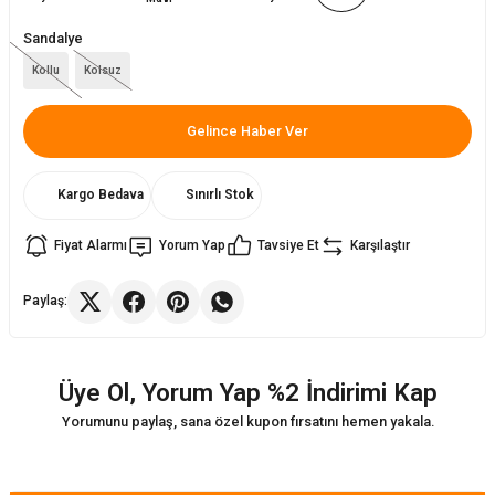
Sandalye
ler
rı
ları
Kollu
Kolsuz
r
i
Gelince Haber Ver
arı
r
Kargo Bedava
Sınırlı Stok
kımları
ları
Fiyat Alarmı
Yorum Yap
Tavsiye Et
Karşılaştır
sa Sandalye
Paylaş:
Üye Ol, Yorum Yap %2 İndirimi Kap
Yorumunu paylaş, sana özel kupon fırsatını hemen yakala.