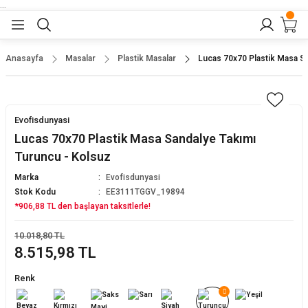
...
Geri Dön
Geri Dön
Geri Dön
Geri Dön
Geri Dön
lar
nler
Anasayfa
Masalar
Plastik Masalar
Lucas 70x70 Plastik Masa Sa
eler
ları
r
er
Evofisdunyasi
eler
ğu
r
Lucas 70x70 Plastik Masa Sandalye Takımı
Turuncu - Kolsuz
arı
Marka
Evofisdunyasi
Stok Kodu
EE3111TGGV_19894
yeler
ı
r
aları
*906,88 TL den başlayan taksitlerle!
eler
pları
 Sandalyesi
10.018,80 TL
8.515,98 TL
er
alyeleri
tuklar
Renk
dalyeler
arı
baları