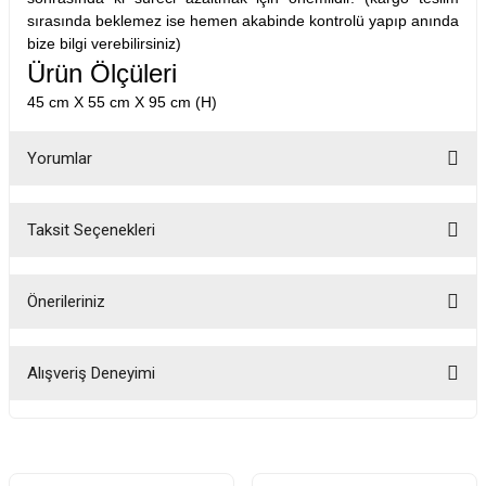
sırasında beklemez ise hemen akabinde kontrolü yapıp anında
bize bilgi verebilirsiniz)
Ürün Ölçüleri
45 cm X 55 cm X 95 cm (H)
Yorumlar
Taksit Seçenekleri
Bu ürüne ilk yorumu siz yapın!
Önerileriniz
Yorum Yaz
Bu ürünün fiyat bilgisi, resim, ürün açıklamalarında ve diğer konularda
yetersiz gördüğünüz noktaları öneri formunu kullanarak tarafımıza
Alışveriş Deneyimi
iletebilirsiniz.
Görüş ve önerileriniz için teşekkür ederiz.
Fotoğrafta görünenin birebir aynısı,
kurulumu basit, sağlam
Ürün resmi kalitesiz, bozuk veya görüntülenemiyor.
H... A... | 31/07/2026