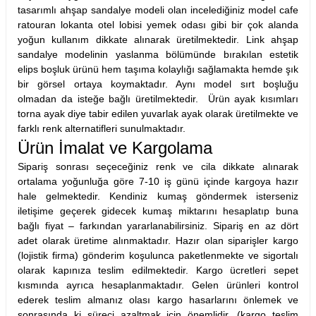
tasarımlı ahşap sandalye modeli olan incelediğiniz model cafe
ratouran lokanta otel lobisi yemek odası gibi bir çok alanda
yoğun kullanım dikkate alınarak üretilmektedir. Link ahşap
sandalye modelinin yaslanma bölümünde bırakılan estetik
elips boşluk ürünü hem taşıma kolaylığı sağlamakta hemde şık
bir görsel ortaya koymaktadır. Aynı model sırt boşluğu
olmadan da isteğe bağlı üretilmektedir. Ürün ayak kısımları
torna ayak diye tabir edilen yuvarlak ayak olarak üretilmekte ve
farklı renk alternatifleri sunulmaktadır.
Ürün İmalat ve Kargolama
Sipariş sonrası seçeceğiniz renk ve cila dikkate alınarak
ortalama yoğunluğa göre 7-10 iş günü içinde kargoya hazır
hale gelmektedir. Kendiniz kumaş göndermek isterseniz
iletişime geçerek gidecek kumaş miktarını hesaplatıp buna
bağlı fiyat – farkından yararlanabilirsiniz. Sipariş en az dört
adet olarak üretime alınmaktadır. Hazır olan siparişler kargo
(lojistik firma) gönderim koşulunca paketlenmekte ve sigortalı
olarak kapınıza teslim edilmektedir. Kargo ücretleri sepet
kısmında ayrıca hesaplanmaktadır. Gelen ürünleri kontrol
ederek teslim almanız olası kargo hasarlarını önlemek ve
sonrasında ki süreci azaltmak için önemlidir. (kargo teslim