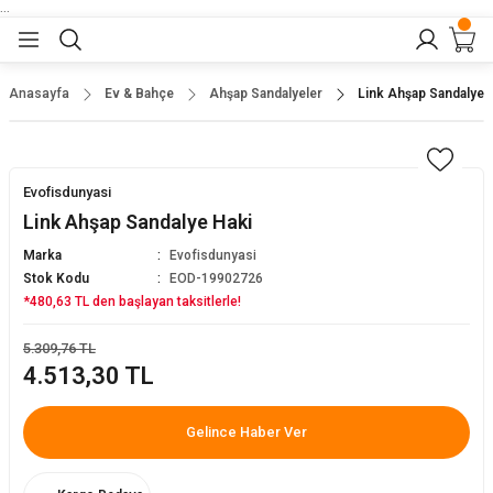
...
Geri Dön
Geri Dön
Geri Dön
Geri Dön
Geri Dön
lar
nler
Anasayfa
Ev & Bahçe
Ahşap Sandalyeler
Link Ahşap Sandalye 
eler
ları
r
er
Evofisdunyasi
eler
ğu
r
Link Ahşap Sandalye Haki
Marka
Evofisdunyasi
arı
Stok Kodu
EOD-19902726
*480,63 TL den başlayan taksitlerle!
yeler
ı
r
aları
5.309,76 TL
4.513,30 TL
eler
pları
 Sandalyesi
Gelince Haber Ver
er
alyeleri
tuklar
dalyeler
arı
baları