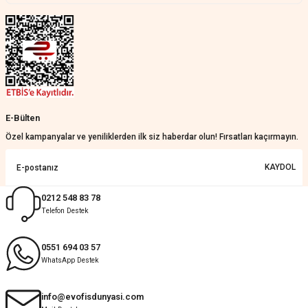
kolaydı. Her şeyi dört dört oldu
Nathalie Prevost | 22/07/2026
Çok ilgililerdi
Merve Özen | 17/07/2026
Güzel bir site
E-Bülten
KeRiM BeRBeR | 16/07/2026
Özel kampanyalar ve yeniliklerden ilk siz haberdar olun! Fırsatları kaçırmayın.
Sorunsuz ve güvenilir
KAYDOL
Muhammed Adsiz | 14/07/2026
0212 548 83 78
Telefon Destek
Kolay
G... K... | 14/07/2026
0551 694 03 57
WhatsApp Destek
Deneyimini Paylaş
Diğer yorumları göster
info@evofisdunyasi.com