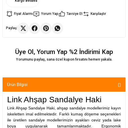
Kargo Bedava
Fiyat Alarmı
Yorum Yap
Tavsiye Et
Karşılaştır
ler
rı
ları
Paylaş:
r
i
arı
r
Üye Ol, Yorum Yap %2 İndirimi Kap
kımları
ları
Yorumunu paylaş, sana özel kupon fırsatını hemen yakala.
sa Sandalye
Ürün Bilgisi
Link Ahşap Sandalye Haki
Link Ahşap Sandalye Haki, ahşap sandalye modellerimiz kayın
iskeletten imal edilmektedir. Farklı kumaş döşeme seçenekleri
ile üretilen sandalye modellerimizin ayakları ceviz yada lake
boya uygulanarak tamamlanmaktadır. Ergonomik