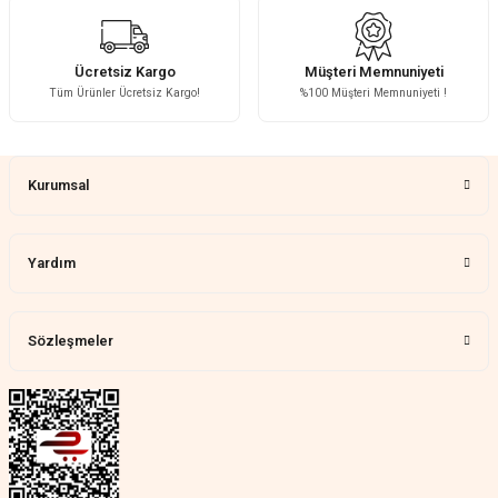
Fotoğrafta görünenin birebir aynısı,
kurulumu basit, sağlam
H... A... | 31/07/2026
Ücretsiz Kargo
Müşteri Memnuniyeti
Tüm Ürünler Ücretsiz Kargo!
%100 Müşteri Memnuniyeti !
Çok memnun kaldım
Gönder
Demet Ünal | 27/07/2026
Kurumsal
Memnun kaldık allah razı olsu
Aylin Tetik | 25/07/2026
Yardım
Harika bir ürün, çok beğendim.
Mağazadan çok memnun
kaldım.WhatsApp'tan cevap hemen
verirler, çok yardım ederler.
Sözleşmeler
Teslim çok çabuk geldi. Montaj çok
kolaydı. Her şeyi dört dört oldu
Nathalie Prevost | 22/07/2026
Çok ilgililerdi
Merve Özen | 17/07/2026