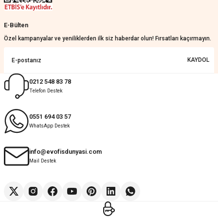
Güzel bir site
E-Bülten
KeRiM BeRBeR | 16/07/2026
Özel kampanyalar ve yeniliklerden ilk siz haberdar olun! Fırsatları kaçırmayın.
Sorunsuz ve güvenilir
KAYDOL
Muhammed Adsiz | 14/07/2026
0212 548 83 78
Telefon Destek
Kolay
G... K... | 14/07/2026
0551 694 03 57
WhatsApp Destek
Deneyimini Paylaş
Diğer yorumları göster
info@evofisdunyasi.com
Mail Destek