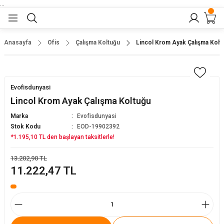
...
Geri Dön
Geri Dön
Geri Dön
Geri Dön
Geri Dön
lar
nler
Anasayfa
Ofis
Çalışma Koltuğu
Lincol Krom Ayak Çalışma Kolt
eler
ları
r
er
Evofisdunyasi
eler
ğu
r
Lincol Krom Ayak Çalışma Koltuğu
Marka
Evofisdunyasi
arı
Stok Kodu
EOD-19902392
*1.195,10 TL den başlayan taksitlerle!
yeler
ı
r
aları
13.202,90 TL
11.222,47 TL
eler
pları
 Sandalyesi
er
alyeleri
tuklar
dalyeler
arı
baları