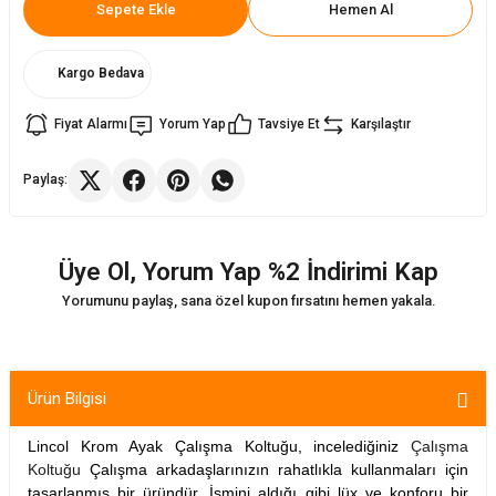
Sepete Ekle
Hemen Al
ler
rı
ları
Kargo Bedava
r
i
Fiyat Alarmı
Yorum Yap
Tavsiye Et
Karşılaştır
arı
r
Paylaş:
kımları
ları
Üye Ol, Yorum Yap %2 İndirimi Kap
sa Sandalye
Yorumunu paylaş, sana özel kupon fırsatını hemen yakala.
Ürün Bilgisi
Lincol Krom Ayak Çalışma Koltuğu, incelediğiniz
Çalışma
Koltuğu
Çalışma arkadaşlarınızın rahatlıkla kullanmaları için
tasarlanmış bir üründür. İsmini aldığı gibi lüx ve konforu bir