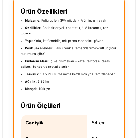
Ürün Özellikleri
Malzeme:
Polipropilen (PP) gövde + Alüminyum ayak
Özellikler:
Antibakteriyel, antistatik, UV korumalı, toz
tutmaz
Yapı:
Kollu, istiflenebilir, tek parça monoblok gövde
Renk Seçenekleri:
Farklı renk alternatifleri mevcuttur (stok
durumuna göre)
Kullanım Alanı:
İç ve dış mekân – kafe, restoran, teras,
balkon, bahçe ve sosyal alanlar
Temizlik:
Sabunlu su ve nemli bezle kolayca temizlenebilir
Ağırlık:
3,35 kg
Menşei:
Türkiye
Ürün Ölçüleri
Genişlik
54 cm