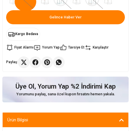
ler
rı
ları
Gelince Haber Ver
r
i
Kargo Bedava
arı
r
Fiyat Alarmı
Yorum Yap
Tavsiye Et
Karşılaştır
kımları
ları
Paylaş:
sa Sandalye
Üye Ol, Yorum Yap %2 İndirimi Kap
Yorumunu paylaş, sana özel kupon fırsatını hemen yakala.
Ürün Bilgisi