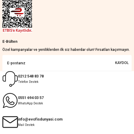
Nathalie Prevost | 22/07/2026
Çok ilgililerdi
Merve Özen | 17/07/2026
Güzel bir site
E-Bülten
KeRiM BeRBeR | 16/07/2026
Özel kampanyalar ve yeniliklerden ilk siz haberdar olun! Fırsatları kaçırmayın.
Sorunsuz ve güvenilir
KAYDOL
Muhammed Adsiz | 14/07/2026
0212 548 83 78
Telefon Destek
Kolay
G... K... | 14/07/2026
0551 694 03 57
WhatsApp Destek
Deneyimini Paylaş
Diğer yorumları göster
info@evofisdunyasi.com
Mail Destek