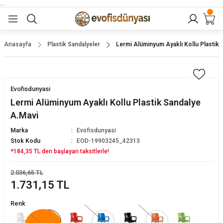
...
Geri Dön
Geri Dön
Geri Dön
Geri Dön
Geri Dön
lar
nler
Anasayfa
Plastik Sandalyeler
Lermi Alüminyum Ayaklı Kollu Plastik 
eler
ları
r
er
Evofisdunyasi
eler
ğu
r
Lermi Alüminyum Ayaklı Kollu Plastik Sandalye
A.Mavi
arı
Marka
Evofisdunyasi
Stok Kodu
EOD-19903245_42313
yeler
ı
r
aları
*184,35 TL den başlayan taksitlerle!
eler
pları
 Sandalyesi
2.036,65 TL
1.731,15 TL
er
alyeleri
tuklar
Renk
dalyeler
arı
baları