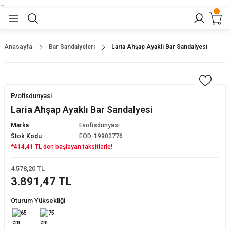
...
Geri Dön
Geri Dön
Geri Dön
Geri Dön
Geri Dön
lar
nler
Anasayfa
Bar Sandalyeleri
Laria Ahşap Ayaklı Bar Sandalyesi
alyeler
tukları
alar
yeler
Evofisdunyasi
alyeler
ltuğu
alar
ar
Laria Ahşap Ayaklı Bar Sandalyesi
Marka
Evofisdunyasi
saları
arı
rı
Stok Kodu
EOD-19902776
*414,41 TL den başlayan taksitlerle!
dalyeler
ları
alar
bilyaları
4.578,20 TL
3.891,47 TL
alyeler
olapları
Bar Sandalyesi
Oturum Yüksekliği
lyeler
andalyeleri
Koltuklar