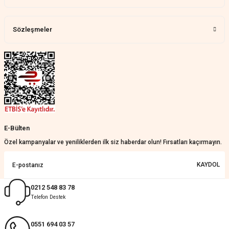
Harika bir ürün, çok beğendim.
Mağazadan çok memnun
kaldım.WhatsApp'tan cevap hemen
verirler, çok yardım ederler.
Sözleşmeler
Teslim çok çabuk geldi. Montaj çok
kolaydı. Her şeyi dört dört oldu
Nathalie Prevost | 22/07/2026
Çok ilgililerdi
Merve Özen | 17/07/2026
Güzel bir site
E-Bülten
KeRiM BeRBeR | 16/07/2026
Özel kampanyalar ve yeniliklerden ilk siz haberdar olun! Fırsatları kaçırmayın.
Sorunsuz ve güvenilir
KAYDOL
Muhammed Adsiz | 14/07/2026
0212 548 83 78
Telefon Destek
Kolay
G... K... | 14/07/2026
0551 694 03 57