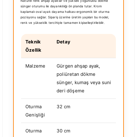
Naturel renk ahşap ayaklar ve yüksek yoğunluklu dökme
sünger oturumu ile dayanıklılığı ön planda tutar. Krom
kaplamalı oval ayak dayama halkası ergonomik bir oturma
pozisyonu sağlar. Sipariş üzerine üretim yapılan bu model,
renk ve yükseklik tercihiyle tamamen kişiselleştirilebilir.
Teknik
Detay
Özellik
Malzeme
Gürgen ahşap ayak,
poliüretan dökme
sünger, kumaş veya suni
deri döşeme
Oturma
32 cm
Genişliği
Oturma
30 cm