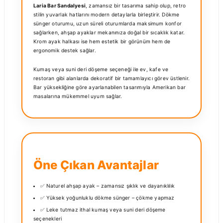
Laria Bar Sandalyesi
, zamansız bir tasarıma sahip olup, retro
stilin yuvarlak hatlarını modern detaylarla birleştirir. Dökme
sünger oturumu, uzun süreli oturumlarda maksimum konfor
sağlarken, ahşap ayaklar mekanınıza doğal bir sıcaklık katar.
Krom ayak halkası ise hem estetik bir görünüm hem de
ergonomik destek sağlar.
Kumaş veya suni deri döşeme seçeneği ile ev, kafe ve
restoran gibi alanlarda dekoratif bir tamamlayıcı görev üstlenir.
Bar yüksekliğine göre ayarlanabilen tasarımıyla Amerikan bar
masalarına mükemmel uyum sağlar.
Öne Çıkan Avantajlar
✅ Naturel ahşap ayak – zamansız şıklık ve dayanıklılık
✅ Yüksek yoğunluklu dökme sünger – çökme yapmaz
✅ Leke tutmaz ithal kumaş veya suni deri döşeme
seçenekleri