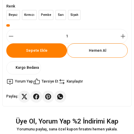
Renk
Sandalyeler
ukları
Arabaları
Beyaz
Kırmızı
Pembe
Sarı
Siyah
lyeler
kları
lyaları
eler
leri
Sepete Ekle
Hemen Al
ukları
alar
Kargo Bedava
Yorum Yap
Tavsiye Et
Karşılaştır
 Takımları
lapları
Paylaş:
Masa Sandalye
Üye Ol, Yorum Yap %2 İndirimi Kap
Yorumunu paylaş, sana özel kupon fırsatını hemen yakala.