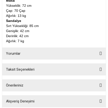
Masa
Yükseklik: 72 cm
Çap: 70 Çap
Ağırlık: 13 kg
Sandalye
Sırt Yüksekliği: 85 cm
Genişlik: 42 cm
Derinlik: 42 cm
Ağırlık: 7 kg
Yorumlar
Taksit Seçenekleri
Bu ürüne ilk yorumu siz yapın!
Önerileriniz
Yorum Yaz
Bu ürünün fiyat bilgisi, resim, ürün açıklamalarında ve diğer konularda
yetersiz gördüğünüz noktaları öneri formunu kullanarak tarafımıza
Alışveriş Deneyimi
iletebilirsiniz.