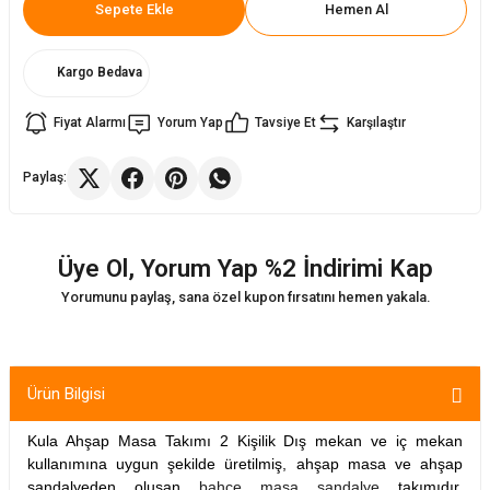
Sepete Ekle
Hemen Al
ler
rı
ları
Kargo Bedava
r
i
Fiyat Alarmı
Yorum Yap
Tavsiye Et
Karşılaştır
arı
r
Paylaş:
kımları
ları
Üye Ol, Yorum Yap %2 İndirimi Kap
sa Sandalye
Yorumunu paylaş, sana özel kupon fırsatını hemen yakala.
Ürün Bilgisi
Kula Ahşap Masa Takımı 2 Kişilik Dış mekan ve iç mekan
kullanımına uygun şekilde üretilmiş, ahşap masa ve ahşap
sandalyeden oluşan
bahçe masa sandalye
takımıdır.