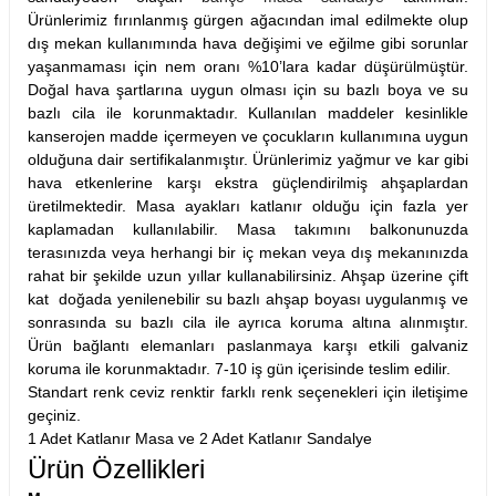
Ürünlerimiz fırınlanmış gürgen ağacından imal edilmekte olup
dış mekan kullanımında hava değişimi ve eğilme gibi sorunlar
yaşanmaması için nem oranı %10’lara kadar düşürülmüştür.
Doğal hava şartlarına uygun olması için su bazlı boya ve su
bazlı cila ile korunmaktadır. Kullanılan maddeler kesinlikle
kanserojen madde içermeyen ve çocukların kullanımına uygun
olduğuna dair sertifikalanmıştır. Ürünlerimiz yağmur ve kar gibi
hava etkenlerine karşı ekstra güçlendirilmiş ahşaplardan
üretilmektedir. Masa ayakları katlanır olduğu için fazla yer
kaplamadan kullanılabilir. Masa takımını balkonunuzda
terasınızda veya herhangi bir iç mekan veya dış mekanınızda
rahat bir şekilde uzun yıllar kullanabilirsiniz. Ahşap üzerine çift
kat doğada yenilenebilir su bazlı ahşap boyası uygulanmış ve
sonrasında su bazlı cila ile ayrıca koruma altına alınmıştır.
Ürün bağlantı elemanları paslanmaya karşı etkili galvaniz
koruma ile korunmaktadır. 7-10 iş gün içerisinde teslim edilir.
Standart renk ceviz renktir farklı renk seçenekleri için iletişime
geçiniz.
1 Adet Katlanır Masa ve 2 Adet Katlanır Sandalye
Ürün Özellikleri