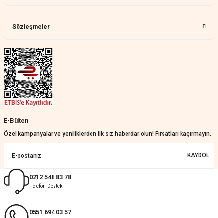
Harika bir ürün, çok beğendim.
Mağazadan çok memnun
kaldım.WhatsApp'tan cevap hemen
verirler, çok yardım ederler.
Sözleşmeler
Teslim çok çabuk geldi. Montaj çok
kolaydı. Her şeyi dört dört oldu
Nathalie Prevost | 22/07/2026
Çok ilgililerdi
Merve Özen | 17/07/2026
Güzel bir site
E-Bülten
KeRiM BeRBeR | 16/07/2026
Özel kampanyalar ve yeniliklerden ilk siz haberdar olun! Fırsatları kaçırmayın.
Sorunsuz ve güvenilir
KAYDOL
Muhammed Adsiz | 14/07/2026
0212 548 83 78
Telefon Destek
Kolay
G... K... | 14/07/2026
0551 694 03 57