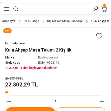
...
Geri Dön
Geri Dön
Geri Dön
Geri Dön
Geri Dön
lar
nler
Anasayfa
Ev & Bahçe
Dış Mekan Masa Sandalye
Kula Ahşap Mas
Yeni
eler
ları
r
er
Evofisdunyasi
eler
ğu
r
Kula Ahşap Masa Takımı 2 Kişilik
Marka
Evofisdunyasi
arı
Stok Kodu
EOD-19902140
*2.375,01 TL den başlayan taksitlerle!
yeler
ı
r
aları
26.237,98 TL
22.302,29 TL
eler
pları
 Sandalyesi
er
alyeleri
tuklar
dalyeler
arı
baları