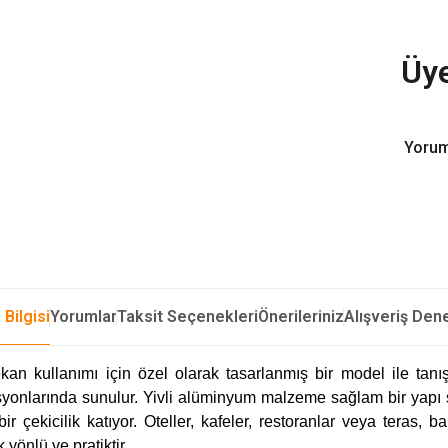
Üye
Yorum
 Bilgisi
Yorumlar
Taksit Seçenekleri
Önerileriniz
Alışveriş Den
an kullanımı için özel olarak tasarlanmış bir model ile ta
asyonlarında sunulur. Yivli alüminyum malzeme sağlam bir yapı 
 çekicilik katıyor. Oteller, kafeler, restoranlar veya teras, 
 yönlü ve pratiktir.