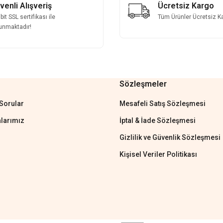
venli Alışveriş
Ücretsiz Kargo
it SSL sertifikası ile
Tüm Ürünler Ücretsiz K
unmaktadır!
Sözleşmeler
Gönder
Sorular
Mesafeli Satış Sözleşmesi
larımız
İptal & İade Sözleşmesi
Gizlilik ve Güvenlik Sözleşmesi
Kişisel Veriler Politikası
'tan cevap hemen verirler, çok