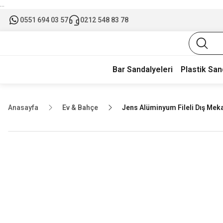
...
0551 694 03 57
0212 548 83 78
Bar Sandalyeleri
Plastik San
Anasayfa
Ev & Bahçe
Jens Alüminyum Fileli Dış Mek