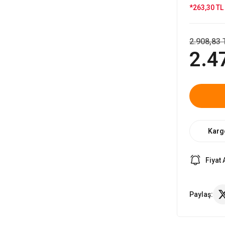
*263,30 TL 
2.908,83 
2.4
Karg
Fiyat 
Paylaş: