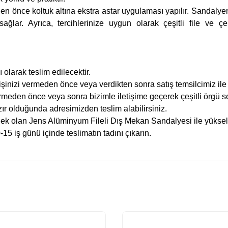
en önce koltuk altına ekstra astar uygulaması yapılır.
Sandalye
ağlar. Ayrıca, tercihlerinize uygun olarak çeşitli file ve 
 olarak teslim edilecektir.
işinizi vermeden önce veya verdikten sonra satış temsilcimiz ile 
i vermeden önce veya sonra bizimle iletişime geçerek çeşitli örgü 
zır olduğunda adresimizden teslim alabilirsiniz.
r ek olan Jens Alüminyum Fileli Dış Mekan Sandalyesi ile yükseltin
15 iş günü içinde teslimatın tadını çıkarın.
 yetersiz gördüğünüz noktaları öneri formunu kullanarak tarafımıza iletebilirsini
Bu ürüne ilk yorumu siz yapın!
Yorum Yaz