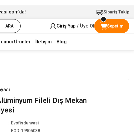
yasi.com’da!
Sipariş Takip
Giriş Yap
/ Üye Ol
ARA
Sepetim
rdımcı Ürünler
İletişim
Blog
nyasi
lüminyum Fileli Dış Mekan
lyesi
Evofisdunyasi
EOD-19905038