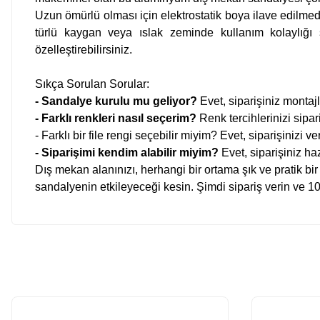
Uzun ömürlü olması için elektrostatik boya ilave edilmed
türlü kaygan veya ıslak zeminde kullanım kolaylığı s
özelleştirebilirsiniz.
Sıkça Sorulan Sorular:
- Sandalye kurulu mu geliyor?
Evet, siparişiniz montajlı
- Farklı renkleri nasıl seçerim?
Renk tercihlerinizi sipar
- Farklı bir file rengi seçebilir miyim? Evet, siparişiniz
- Siparişimi kendim alabilir miyim?
Evet, siparişiniz ha
Dış mekan alanınızı, herhangi bir ortama şık ve pratik bi
sandalyenin etkileyeceği kesin. Şimdi sipariş verin ve 10-
Bu ürünün fiyat bilgisi, resim, ürün açıklamalarında ve diğer konularda
Fotoğrafta görünenin birebir aynısı, kurulumu basit, sağlam
Görüş ve önerileriniz için teşekkür ederiz.
H... A... | 31/07/2026
Ürün resmi kalitesiz, bozuk veya görüntülenemiyor.
Fotoğrafta görünenin birebir aynısı, kurulumu basit, sağlam
Ürün açıklamasında eksik bilgiler bulunuyor.