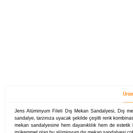
Ürün
Jens Alüminyum Fileli Dış Mekan Sandalyesi, Dış mek
sandalye
, tarzınıza uyacak şekilde çeşitli renk kombin
mekan sandalyesine hem dayanıklılık hem de estetik bir
mükemmel olan bu
alüminyum dış mekan sandalyesi
çok