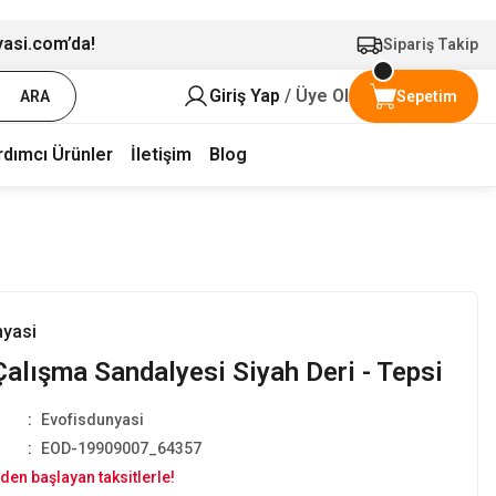
yasi.com’da!
Sipariş Takip
Giriş Yap
/ Üye Ol
ARA
Sepetim
rdımcı Ürünler
İletişim
Blog
nyasi
Çalışma Sandalyesi Siyah Deri - Tepsi
Evofisdunyasi
EOD-19909007_64357
den başlayan taksitlerle!