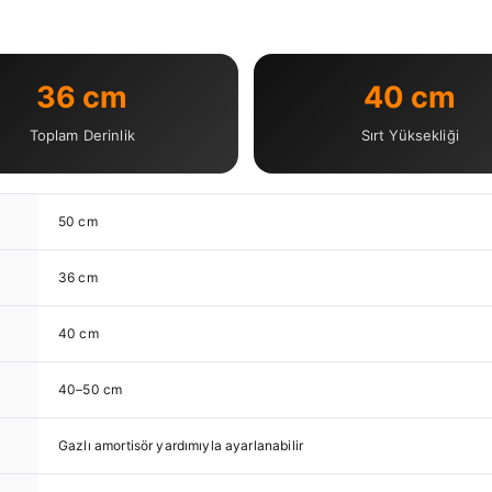
36 cm
40 cm
Toplam Derinlik
Sırt Yüksekliği
50 cm
36 cm
40 cm
40–50 cm
Gazlı amortisör yardımıyla ayarlanabilir