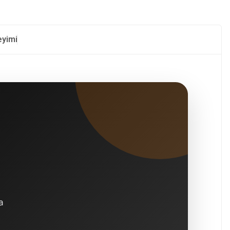
eyimi
a