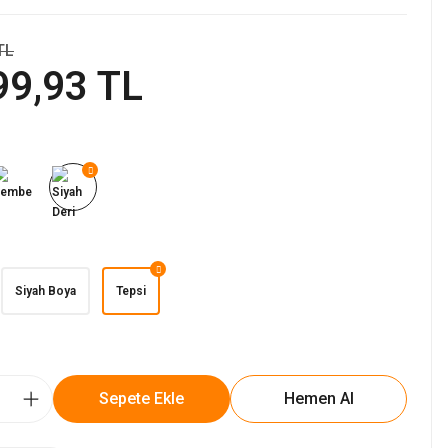
TL
99,93 TL
Siyah Boya
Tepsi
Sepete Ekle
Hemen Al