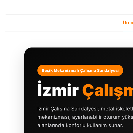
Ürün
Beşik Mekanizmalı Çalışma Sandalyesi
İzmir
Çalış
İzmir Çalışma Sandalyesi; metal iskelet
mekanizması, ayarlanabilir oturum yükse
alanlarında konforlu kullanım sunar.