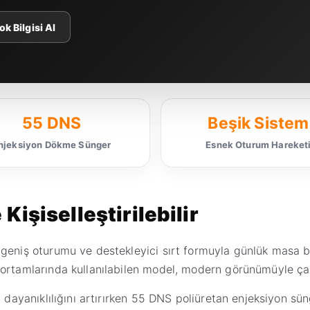
k Bilgisi Al
55 DNS
Beşik Sistem
njeksiyon Dökme Sünger
Esnek Oturum Hareket
Kişiselleştirilebilir
 geniş oturumu ve destekleyici sırt formuyla günlük masa 
 ortamlarında kullanılabilen model, modern görünümüyle ça
n dayanıklılığını artırırken 55 DNS poliüretan enjeksiyon sü