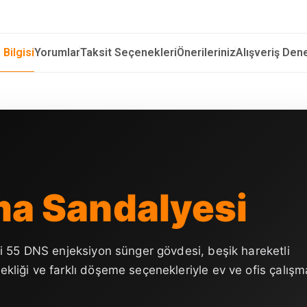
 Bilgisi
Yorumlar
Taksit Seçenekleri
Önerileriniz
Alışveriş Den
ma Sandalyesi
li 55 DNS enjeksiyon sünger gövdesi, beşik hareketli
kliği ve farklı döşeme seçenekleriyle ev ve ofis çalışm