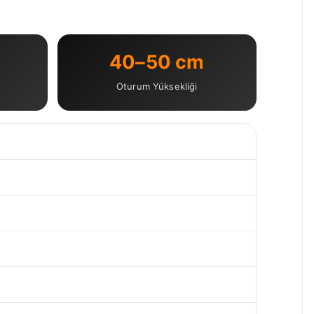
40–50 cm
Oturum Yüksekliği