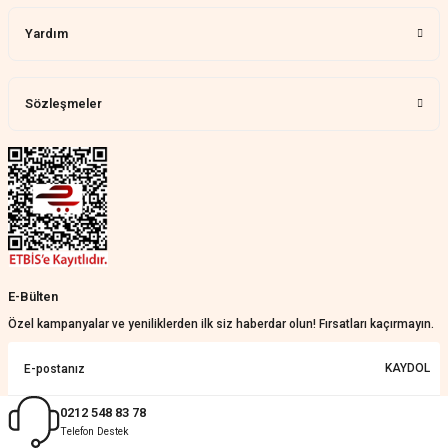
Aylin Tetik | 25/07/2026
Yardım
Harika bir ürün, çok beğendim.
Mağazadan çok memnun
kaldım.WhatsApp'tan cevap hemen
verirler, çok yardım ederler.
Sözleşmeler
Teslim çok çabuk geldi. Montaj çok
kolaydı. Her şeyi dört dört oldu
Nathalie Prevost | 22/07/2026
Çok ilgililerdi
Merve Özen | 17/07/2026
Güzel bir site
E-Bülten
KeRiM BeRBeR | 16/07/2026
Özel kampanyalar ve yeniliklerden ilk siz haberdar olun! Fırsatları kaçırmayın.
Sorunsuz ve güvenilir
KAYDOL
Muhammed Adsiz | 14/07/2026
0212 548 83 78
Telefon Destek
Kolay