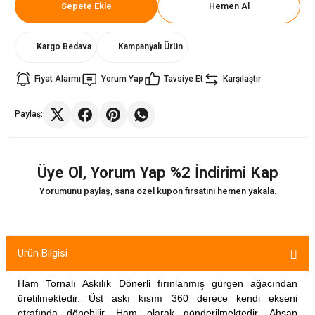
Sepete Ekle
Hemen Al
ler
rı
ları
Kargo Bedava
Kampanyalı Ürün
r
i
Fiyat Alarmı
Yorum Yap
Tavsiye Et
Karşılaştır
arı
r
Paylaş:
kımları
ları
Üye Ol, Yorum Yap %2 İndirimi Kap
sa Sandalye
Yorumunu paylaş, sana özel kupon fırsatını hemen yakala.
Ürün Bilgisi
Ham Tornalı Askılık Dönerli fırınlanmış gürgen ağacından
üretilmektedir. Üst askı kısmı 360 derece kendi ekseni
etrafında dönebilir. Ham olarak gönderilmektedir. Ahşap