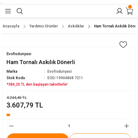
...
Geri Dön
Geri Dön
Geri Dön
Geri Dön
Geri Dön
lar
nler
Anasayfa
Yardımcı Ürünler
Askılıklar
Ham Tornalı Askılık Döner
eler
ları
r
er
Evofisdunyasi
eler
ğu
r
Ham Tornalı Askılık Dönerli
Marka
Evofisdunyasi
arı
Stok Kodu
EOD-19904868 7211
*384,20 TL den başlayan taksitlerle!
yeler
ı
r
aları
4.244,46 TL
3.607,79 TL
eler
pları
 Sandalyesi
er
alyeleri
tuklar
dalyeler
arı
baları