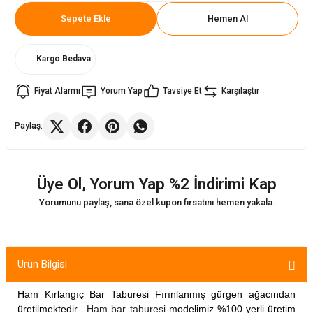
Sepete Ekle
Hemen Al
ler
rı
ları
Kargo Bedava
r
i
Fiyat Alarmı
Yorum Yap
Tavsiye Et
Karşılaştır
arı
r
Paylaş:
kımları
ları
Üye Ol, Yorum Yap %2 İndirimi Kap
sa Sandalye
Yorumunu paylaş, sana özel kupon fırsatını hemen yakala.
Ürün Bilgisi
Ham Kırlangıç Bar Taburesi Fırınlanmış gürgen ağacından
üretilmektedir.
Ham bar taburesi
modelimiz %100 yerli üretim