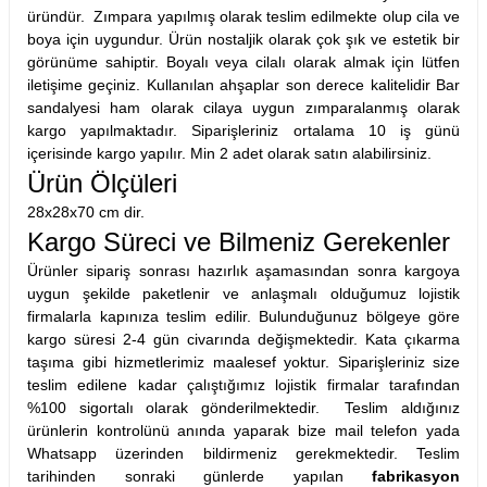
üründür. Zımpara yapılmış olarak teslim edilmekte olup cila ve
boya için uygundur. Ürün nostaljik olarak çok şık ve estetik bir
görünüme sahiptir. Boyalı veya cilalı olarak almak için lütfen
iletişime geçiniz. Kullanılan ahşaplar son derece kalitelidir Bar
sandalyesi ham olarak cilaya uygun zımparalanmış olarak
kargo yapılmaktadır. Siparişleriniz ortalama 10 iş günü
içerisinde kargo yapılır. Min 2 adet olarak satın alabilirsiniz.
Ürün Ölçüleri
28x28x70 cm dir.
Kargo Süreci ve Bilmeniz Gerekenler
Ürünler sipariş sonrası hazırlık aşamasından sonra kargoya
uygun şekilde paketlenir ve anlaşmalı olduğumuz lojistik
firmalarla kapınıza teslim edilir. Bulunduğunuz bölgeye göre
kargo süresi 2-4 gün civarında değişmektedir. Kata çıkarma
taşıma gibi hizmetlerimiz maalesef yoktur. Siparişleriniz size
teslim edilene kadar çalıştığımız lojistik firmalar tarafından
%100 sigortalı olarak gönderilmektedir. Teslim aldığınız
ürünlerin kontrolünü anında yaparak bize mail telefon yada
Whatsapp üzerinden bildirmeniz gerekmektedir. Teslim
tarihinden sonraki günlerde yapılan
fabrikasyon