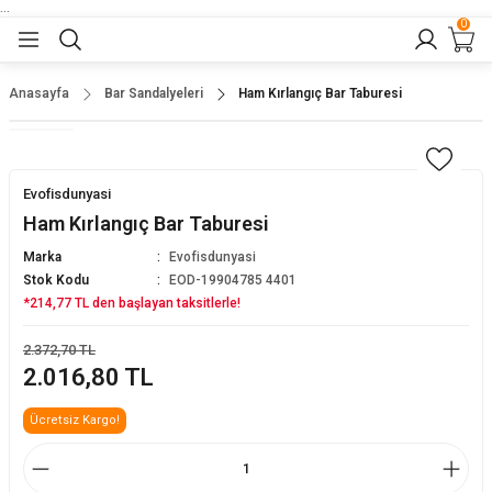
...
0
Geri Dön
Geri Dön
Geri Dön
Geri Dön
Geri Dön
lar
nler
Anasayfa
Bar Sandalyeleri
Ham Kırlangıç Bar Taburesi
eler
ları
r
er
Evofisdunyasi
eler
ğu
r
Ham Kırlangıç Bar Taburesi
Marka
Evofisdunyasi
arı
Stok Kodu
EOD-19904785 4401
*214,77 TL den başlayan taksitlerle!
yeler
ı
r
aları
2.372,70 TL
2.016,80 TL
eler
pları
 Sandalyesi
Ücretsiz Kargo!
er
alyeleri
tuklar
dalyeler
arı
baları