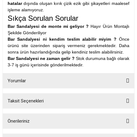
hatalar
dışında oluşan kırık çizik ezik gibi şikayetleri maalesef
işleme alamıyoruz.
Sıkça Sorulan Sorular
Bar Sandalyesi de monte mi geliyor ?
Hayır Ürün Montajlı
Şekilde Gönderiliyor
Bar Sandalyesi ni kendim teslim alabilir miyim ?
Önce
ürünü site üzerinden sipariş vermeniz gerekmektedir. Daha
sonra ürün hazırlandığında gelip kendiniz teslim alabilirsiniz.
Bar Sandalyesi ne zaman gelir ?
Stok durumuna bağlı olarak
3-7 iş günü içerisinde gönderilmektedir.
Yorumlar
Taksit Seçenekleri
Bu ürüne ilk yorumu siz yapın!
Önerileriniz
Yorum Yaz
Bu ürünün fiyat bilgisi, resim, ürün açıklamalarında ve diğer konularda