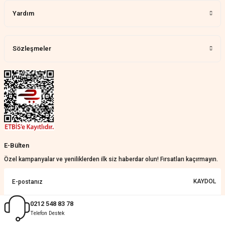
Yardım
Harika bir ürün, çok beğendim.
Mağazadan çok memnun
kaldım.WhatsApp'tan cevap hemen
verirler, çok yardım ederler.
Sözleşmeler
Teslim çok çabuk geldi. Montaj çok
kolaydı. Her şeyi dört dört oldu
Nathalie Prevost | 22/07/2026
Çok ilgililerdi
Merve Özen | 17/07/2026
Güzel bir site
E-Bülten
KeRiM BeRBeR | 16/07/2026
Özel kampanyalar ve yeniliklerden ilk siz haberdar olun! Fırsatları kaçırmayın.
Sorunsuz ve güvenilir
KAYDOL
Muhammed Adsiz | 14/07/2026
0212 548 83 78
Telefon Destek
Kolay