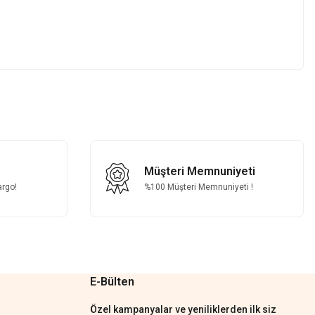
z.
Müşteri Memnuniyeti
argo!
%100 Müşteri Memnuniyeti !
E-Bülten
Özel kampanyalar ve yeniliklerden ilk siz