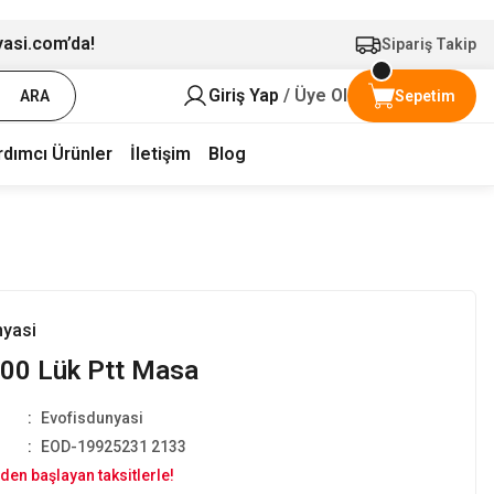
yasi.com’da!
Sipariş Takip
Giriş Yap
/ Üye Ol
ARA
Sepetim
rdımcı Ürünler
İletişim
Blog
nyasi
00 Lük Ptt Masa
Evofisdunyasi
EOD-19925231 2133
den başlayan taksitlerle!