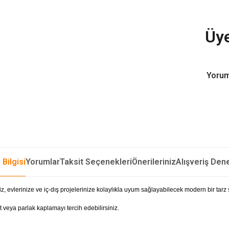
Üye
Yorum
 Bilgisi
Yorumlar
Taksit Seçenekleri
Önerileriniz
Alışveriş Den
z, evlerinize ve iç-dış projelerinize kolaylıkla uyum sağlayabilecek modern bir tarz
 veya parlak kaplamayı tercih edebilirsiniz.