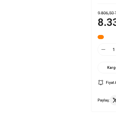
9.806,50 
8.3
Karg
Fiyat 
Paylaş: