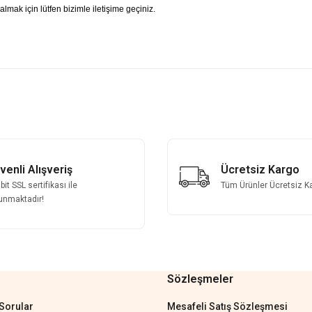
 almak için lütfen bizimle iletişime geçiniz.
 yetersiz gördüğünüz noktaları öneri formunu kullanarak tarafımıza iletebilirsini
Bu ürüne ilk yorumu siz yapın!
Yorum Yaz
venli Alışveriş
Ücretsiz Kargo
it SSL sertifikası ile
Tüm Ürünler Ücretsiz K
unmaktadır!
Sözleşmeler
Gönder
Sorular
Mesafeli Satış Sözleşmesi