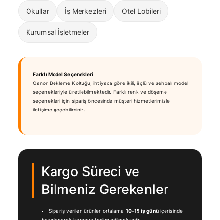
Okullar
İş Merkezleri
Otel Lobileri
Kurumsal İşletmeler
Farklı Model Seçenekleri
Ganor Bekleme Koltuğu, ihtiyaca göre ikili, üçlü ve sehpalı model
seçenekleriyle üretilebilmektedir. Farklı renk ve döşeme
seçenekleri için sipariş öncesinde müşteri hizmetlerimizle
iletişime geçebilirsiniz.
Kargo Süreci ve
Bilmeniz Gerekenler
Sipariş verilen ürünler ortalama
10–15 iş günü
içerisinde
hazırlanarak kargoya teslim edilmektedir.