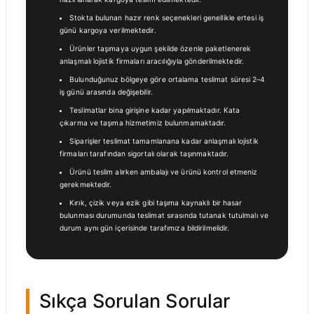
Stokta bulunan hazır renk seçenekleri genellikle ertesi iş
günü kargoya verilmektedir.
Ürünler taşımaya uygun şekilde özenle paketlenerek
anlaşmalı lojistik firmaları aracılığıyla gönderilmektedir.
Bulunduğunuz bölgeye göre ortalama teslimat süresi 2–4
iş günü arasında değişebilir.
Teslimatlar bina girişine kadar yapılmaktadır. Kata
çıkarma ve taşıma hizmetimiz bulunmamaktadır.
Siparişler teslimat tamamlanana kadar anlaşmalı lojistik
firmaları tarafından sigortalı olarak taşınmaktadır.
Ürünü teslim alırken ambalajı ve ürünü kontrol etmeniz
gerekmektedir.
Kırık, çizik veya ezik gibi taşıma kaynaklı bir hasar
bulunması durumunda teslimat sırasında tutanak tutulmalı ve
durum aynı gün içerisinde tarafımıza bildirilmelidir.
Sıkça Sorulan Sorular