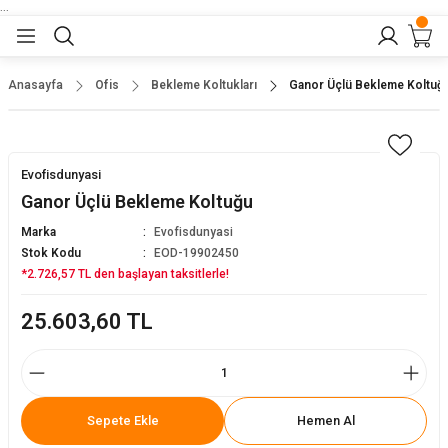
...
Geri Dön
Geri Dön
Geri Dön
Geri Dön
Geri Dön
lar
nler
Anasayfa
Ofis
Bekleme Koltukları
Ganor Üçlü Bekleme Koltuğ
eler
ları
r
er
Evofisdunyasi
eler
ğu
r
Ganor Üçlü Bekleme Koltuğu
Marka
Evofisdunyasi
arı
Stok Kodu
EOD-19902450
*2.726,57 TL den başlayan taksitlerle!
yeler
ı
r
aları
25.603,60 TL
eler
pları
 Sandalyesi
er
alyeleri
tuklar
Sepete Ekle
Hemen Al
dalyeler
arı
baları