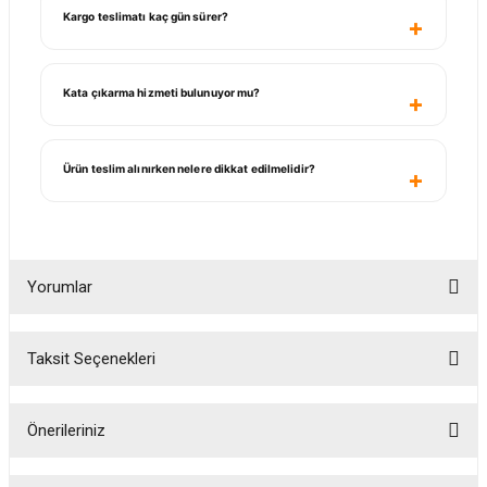
Kargo teslimatı kaç gün sürer?
Kata çıkarma hizmeti bulunuyor mu?
Ürün teslim alınırken nelere dikkat edilmelidir?
Yorumlar
Taksit Seçenekleri
Bu ürüne ilk yorumu siz yapın!
Önerileriniz
Yorum Yaz
Bu ürünün fiyat bilgisi, resim, ürün açıklamalarında ve diğer konularda