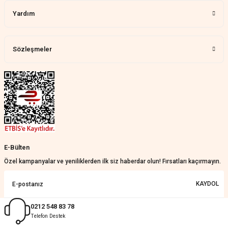
Yardım
Harika bir ürün, çok beğendim.
Mağazadan çok memnun
kaldım.WhatsApp'tan cevap hemen
verirler, çok yardım ederler.
Sözleşmeler
Teslim çok çabuk geldi. Montaj çok
kolaydı. Her şeyi dört dört oldu
Nathalie Prevost | 22/07/2026
Çok ilgililerdi
Merve Özen | 17/07/2026
Güzel bir site
E-Bülten
KeRiM BeRBeR | 16/07/2026
Özel kampanyalar ve yeniliklerden ilk siz haberdar olun! Fırsatları kaçırmayın.
Sorunsuz ve güvenilir
KAYDOL
Muhammed Adsiz | 14/07/2026
0212 548 83 78
Telefon Destek
Kolay