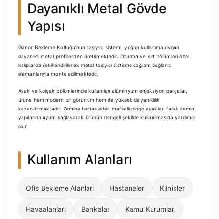
Dayanıklı Metal Gövde
Yapısı
Ganor Bekleme Koltuğu'nun taşıyıcı sistemi, yoğun kullanıma uygun
dayanıklı metal profillerden üretilmektedir. Oturma ve sırt bölümleri özel
kalıplarda şekillendirilerek metal taşıyıcı sisteme sağlam bağlantı
elemanlarıyla monte edilmektedir.
Ayak ve kolçak bölümlerinde kullanılan alüminyum enjeksiyon parçalar,
ürüne hem modern bir görünüm hem de yüksek dayanıklılık
kazandırmaktadır. Zemine temas eden mafsallı pingo ayaklar, farklı zemin
yapılarına uyum sağlayarak ürünün dengeli şekilde kullanılmasına yardımcı
olur.
Kullanım Alanları
Ofis Bekleme Alanları
Hastaneler
Klinikler
Havaalanları
Bankalar
Kamu Kurumları