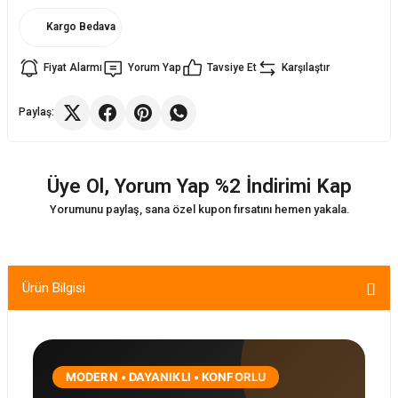
Kargo Bedava
ler
rı
ları
Fiyat Alarmı
Yorum Yap
Tavsiye Et
Karşılaştır
r
i
Paylaş:
arı
r
Üye Ol, Yorum Yap %2 İndirimi Kap
kımları
ları
Yorumunu paylaş, sana özel kupon fırsatını hemen yakala.
sa Sandalye
Ürün Bilgisi
MODERN • DAYANIKLI • KONFORLU