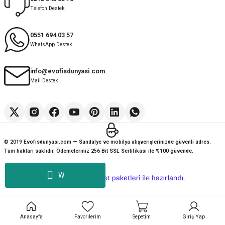
Telefon Destek
Deneyimini Paylaş
Diğer yorumları göster
0551 694 03 57
WhatsApp Destek
info@evofisdunyasi.com
Mail Destek
© 2019 Evofisdunyasi.com — Sandalye ve mobilya alışverişlerinizde güvenli adres.
Tüm hakları saklıdır. Ödemeleriniz 256 Bit SSL Sertifikası ile %100 güvende.
W
ideasoft
ile
e-
hazırlandı.
ticaret
paketleri
Anasayfa
Favorilerim
Sepetim
Giriş Yap