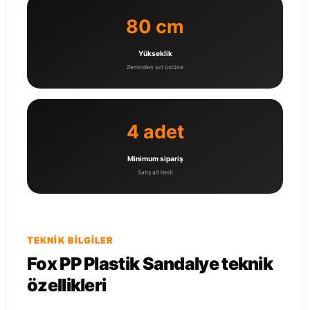
80 cm
Yükseklik
Zeminden sırt üstüne
4 adet
Minimum sipariş
Satış alt limiti
TEKNIK BILGILER
Fox PP Plastik Sandalye teknik
özellikleri