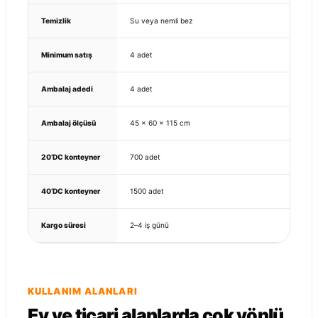
Temizlik
Su veya nemli bez
Minimum satış
4 adet
Ambalaj adedi
4 adet
Ambalaj ölçüsü
45 × 60 × 115 cm
20’DC konteyner
700 adet
40’DC konteyner
1500 adet
Kargo süresi
2–4 iş günü
KULLANIM ALANLARI
Ev ve ticari alanlarda çok yönlü