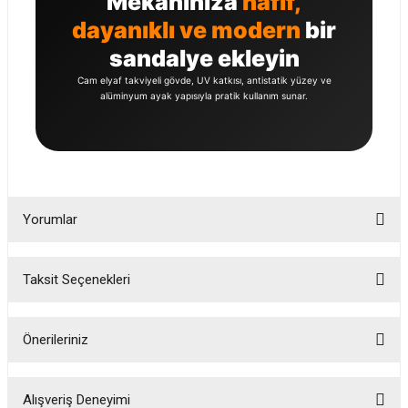
Mekânınıza
hafif,
dayanıklı ve modern
bir
sandalye ekleyin
Cam elyaf takviyeli gövde, UV katkısı, antistatik yüzey ve
alüminyum ayak yapısıyla pratik kullanım sunar.
Yorumlar
Taksit Seçenekleri
Bu ürüne ilk yorumu siz yapın!
Önerileriniz
Yorum Yaz
Bu ürünün fiyat bilgisi, resim, ürün açıklamalarında ve diğer konularda
yetersiz gördüğünüz noktaları öneri formunu kullanarak tarafımıza
Alışveriş Deneyimi