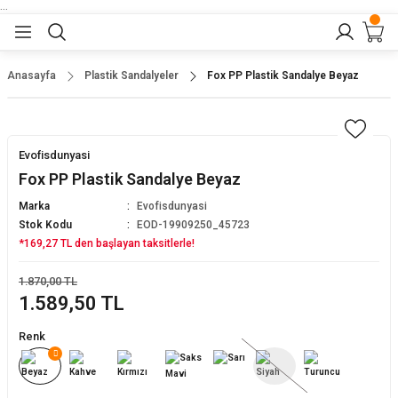
...
Geri Dön
Geri Dön
Geri Dön
Geri Dön
Geri Dön
lar
nler
Anasayfa
Plastik Sandalyeler
Fox PP Plastik Sandalye Beyaz
eler
ları
r
er
Evofisdunyasi
eler
ğu
r
Fox PP Plastik Sandalye Beyaz
Marka
Evofisdunyasi
arı
Stok Kodu
EOD-19909250_45723
*169,27 TL den başlayan taksitlerle!
yeler
ı
r
aları
1.870,00 TL
1.589,50 TL
eler
pları
 Sandalyesi
Renk
er
alyeleri
tuklar
dalyeler
arı
baları