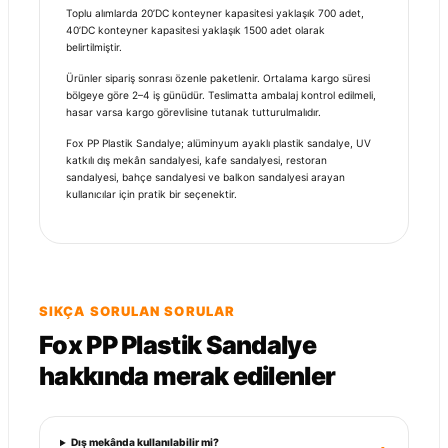
Toplu alımlarda 20’DC konteyner kapasitesi yaklaşık 700 adet,
40’DC konteyner kapasitesi yaklaşık 1500 adet olarak
belirtilmiştir.
Ürünler sipariş sonrası özenle paketlenir. Ortalama kargo süresi
bölgeye göre 2–4 iş günüdür. Teslimatta ambalaj kontrol edilmeli,
hasar varsa kargo görevlisine tutanak tutturulmalıdır.
Fox PP Plastik Sandalye; alüminyum ayaklı plastik sandalye, UV
katkılı dış mekân sandalyesi, kafe sandalyesi, restoran
sandalyesi, bahçe sandalyesi ve balkon sandalyesi arayan
kullanıcılar için pratik bir seçenektir.
SIKÇA SORULAN SORULAR
Fox PP Plastik Sandalye
hakkında merak edilenler
Dış mekânda kullanılabilir mi?