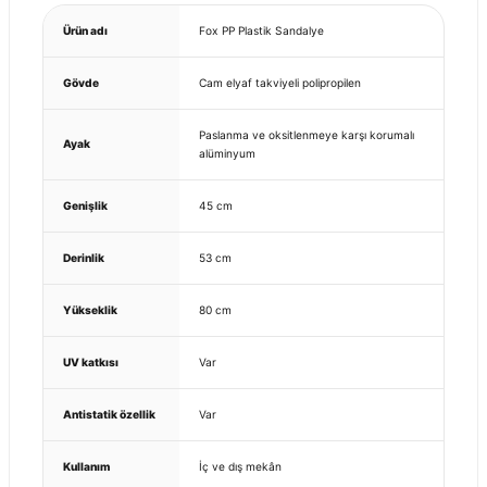
Ürün adı
Fox PP Plastik Sandalye
Gövde
Cam elyaf takviyeli polipropilen
Paslanma ve oksitlenmeye karşı korumalı
Ayak
alüminyum
Genişlik
45 cm
Derinlik
53 cm
Yükseklik
80 cm
UV katkısı
Var
Antistatik özellik
Var
Kullanım
İç ve dış mekân