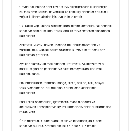
Gövde bölümünde cam elyaf takviyeli polipropilen kullanılmıştır.
Bu malzeme karışımı dayanıklılık ile esnekliği dengeler ve ürünü
yoğun kullanım alanları için uygun hale getirir.
UV katkılı yapı, güneş ışınlarına karşı direnci destekler. Bu nedenle
sandalye bahçe, balkon, teras, açık kafe ve restoran alanlarında
kullanılabilir.
Antistatik yüzey, gövde üzerinde toz birikimini azaltmaya
yardımcı olur. Günlük bakım sırasında su veya hafif nemli bez
kullanılması yeterlidir.
Ayaklar alüminyum malzemeden üretilmiştir. Alüminyum yapı
hafiflik sağlarken paslanma ve oksitlenmeye karşı korumalı
kullanım sunar.
Fox modeli kafe, restoran, bahçe, teras, balkon, otel, sosyal
tesis, yemekhane, etkinlik alanı ve bekleme alanlarında
kullanılabilir.
Farklı renk seçenekleri, işletmelerin masa modelleri ve
dekorasyon konseptleriyle uyumlu kombinasyonlar oluşturmasına
imkân verir.
Ürün minimum 4 adet olarak satılır ve bir ambalajda 4 adet
sandalye bulunur. Ambalaj ölçüsü 45 × 60 × 115 cm'dir.