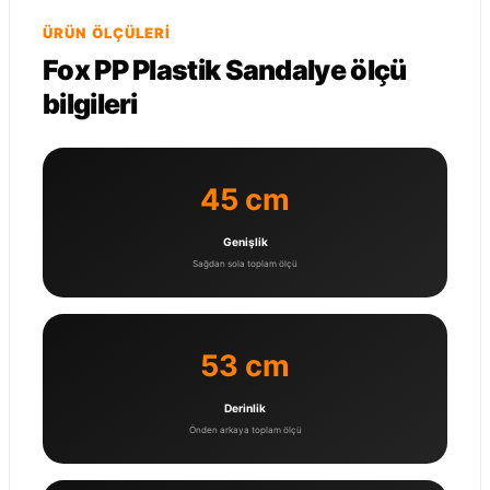
ÜRÜN ÖLÇÜLERI
Fox PP Plastik Sandalye ölçü
bilgileri
45 cm
Genişlik
Sağdan sola toplam ölçü
53 cm
Derinlik
Önden arkaya toplam ölçü