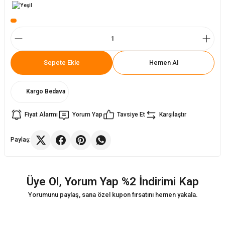
ler
rı
ları
r
i
Sepete Ekle
Hemen Al
arı
r
Kargo Bedava
kımları
ları
Fiyat Alarmı
Yorum Yap
Tavsiye Et
Karşılaştır
sa Sandalye
Paylaş:
Üye Ol, Yorum Yap %2 İndirimi Kap
Yorumunu paylaş, sana özel kupon fırsatını hemen yakala.