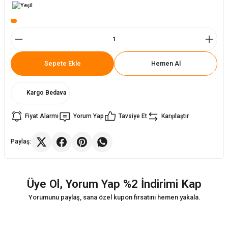
ler
rı
ları
r
i
Sepete Ekle
Hemen Al
arı
r
Kargo Bedava
kımları
ları
Fiyat Alarmı
Yorum Yap
Tavsiye Et
Karşılaştır
sa Sandalye
Paylaş:
Üye Ol, Yorum Yap %2 İndirimi Kap
Yorumunu paylaş, sana özel kupon fırsatını hemen yakala.