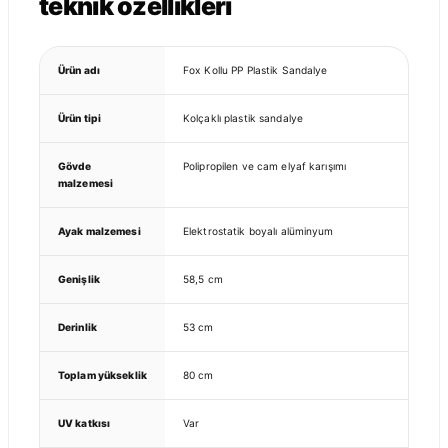
teknik özellikleri
Ürün adı
Fox Kollu PP Plastik Sandalye
Ürün tipi
Kolçaklı plastik sandalye
Gövde
Polipropilen ve cam elyaf karışımı
malzemesi
Ayak malzemesi
Elektrostatik boyalı alüminyum
Genişlik
58,5 cm
Derinlik
53 cm
Toplam yükseklik
80 cm
UV katkısı
Var