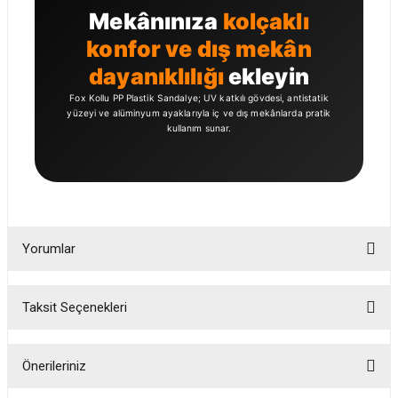
Mekânınıza
kolçaklı
konfor ve dış mekân
dayanıklılığı
ekleyin
Fox Kollu PP Plastik Sandalye; UV katkılı gövdesi, antistatik
yüzeyi ve alüminyum ayaklarıyla iç ve dış mekânlarda pratik
kullanım sunar.
Yorumlar
Taksit Seçenekleri
Bu ürüne ilk yorumu siz yapın!
Önerileriniz
Yorum Yaz