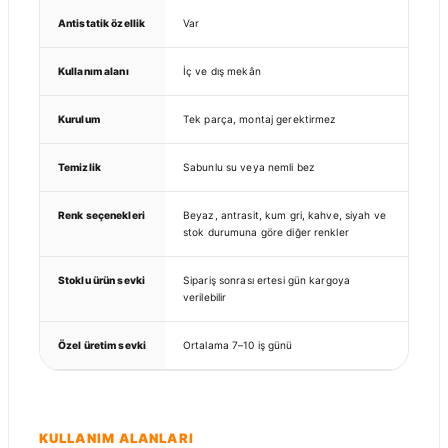
Antistatik özellik
Var
Kullanım alanı
İç ve dış mekân
Kurulum
Tek parça, montaj gerektirmez
Temizlik
Sabunlu su veya nemli bez
Renk seçenekleri
Beyaz, antrasit, kum gri, kahve, siyah ve
stok durumuna göre diğer renkler
Stoklu ürün sevki
Sipariş sonrası ertesi gün kargoya
verilebilir
Özel üretim sevki
Ortalama 7–10 iş günü
KULLANIM ALANLARI