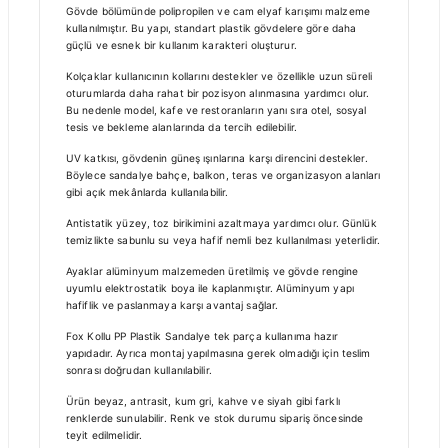
Gövde bölümünde polipropilen ve cam elyaf karışımı malzeme
kullanılmıştır. Bu yapı, standart plastik gövdelere göre daha
güçlü ve esnek bir kullanım karakteri oluşturur.
Kolçaklar kullanıcının kollarını destekler ve özellikle uzun süreli
oturumlarda daha rahat bir pozisyon alınmasına yardımcı olur.
Bu nedenle model, kafe ve restoranların yanı sıra otel, sosyal
tesis ve bekleme alanlarında da tercih edilebilir.
UV katkısı, gövdenin güneş ışınlarına karşı direncini destekler.
Böylece sandalye bahçe, balkon, teras ve organizasyon alanları
gibi açık mekânlarda kullanılabilir.
Antistatik yüzey, toz birikimini azaltmaya yardımcı olur. Günlük
temizlikte sabunlu su veya hafif nemli bez kullanılması yeterlidir.
Ayaklar alüminyum malzemeden üretilmiş ve gövde rengine
uyumlu elektrostatik boya ile kaplanmıştır. Alüminyum yapı
hafiflik ve paslanmaya karşı avantaj sağlar.
Fox Kollu PP Plastik Sandalye tek parça kullanıma hazır
yapıdadır. Ayrıca montaj yapılmasına gerek olmadığı için teslim
sonrası doğrudan kullanılabilir.
Ürün beyaz, antrasit, kum gri, kahve ve siyah gibi farklı
renklerde sunulabilir. Renk ve stok durumu sipariş öncesinde
teyit edilmelidir.