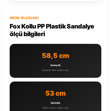
ÜRÜN ÖLÇÜLERI
Fox Kollu PP Plastik Sandalye
ölçü bilgileri
58,5 cm
Genişlik
Kolçaklar dahil toplam ölçü
53 cm
Derinlik
Önden arkaya toplam ölçü