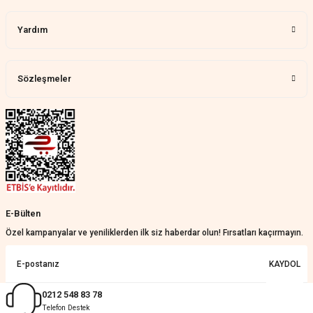
Aylin Tetik | 25/07/2026
Yardım
Harika bir ürün, çok beğendim.
Mağazadan çok memnun
kaldım.WhatsApp'tan cevap hemen
verirler, çok yardım ederler.
Sözleşmeler
Teslim çok çabuk geldi. Montaj çok
kolaydı. Her şeyi dört dört oldu
Nathalie Prevost | 22/07/2026
Çok ilgililerdi
Merve Özen | 17/07/2026
Güzel bir site
E-Bülten
KeRiM BeRBeR | 16/07/2026
Özel kampanyalar ve yeniliklerden ilk siz haberdar olun! Fırsatları kaçırmayın.
Sorunsuz ve güvenilir
KAYDOL
Muhammed Adsiz | 14/07/2026
0212 548 83 78
Telefon Destek