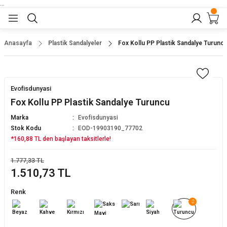
...
Geri Dön
Geri Dön
Geri Dön
Geri Dön
Geri Dön
lar
nler
Anasayfa
Plastik Sandalyeler
Fox Kollu PP Plastik Sandalye Turunc
eler
ları
r
er
Evofisdunyasi
eler
ğu
r
Fox Kollu PP Plastik Sandalye Turuncu
Marka
Evofisdunyasi
arı
Stok Kodu
EOD-19903190_77702
*160,88 TL den başlayan taksitlerle!
yeler
ı
r
aları
1.777,33 TL
1.510,73 TL
eler
pları
 Sandalyesi
Renk
er
alyeleri
tuklar
dalyeler
arı
baları