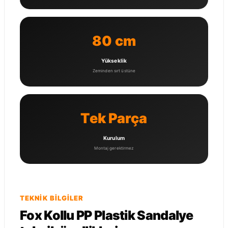
80 cm
Yükseklik
Zeminden sırt üstüne
Tek Parça
Kurulum
Montaj gerektirmez
TEKNIK BILGILER
Fox Kollu PP Plastik Sandalye