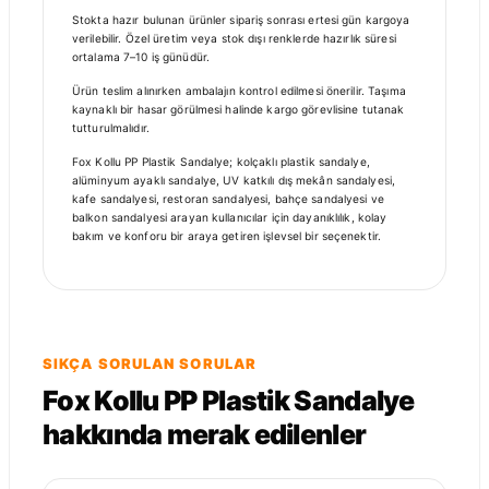
Stokta hazır bulunan ürünler sipariş sonrası ertesi gün kargoya
verilebilir. Özel üretim veya stok dışı renklerde hazırlık süresi
ortalama 7–10 iş günüdür.
Ürün teslim alınırken ambalajın kontrol edilmesi önerilir. Taşıma
kaynaklı bir hasar görülmesi halinde kargo görevlisine tutanak
tutturulmalıdır.
Fox Kollu PP Plastik Sandalye; kolçaklı plastik sandalye,
alüminyum ayaklı sandalye, UV katkılı dış mekân sandalyesi,
kafe sandalyesi, restoran sandalyesi, bahçe sandalyesi ve
balkon sandalyesi arayan kullanıcılar için dayanıklılık, kolay
bakım ve konforu bir araya getiren işlevsel bir seçenektir.
SIKÇA SORULAN SORULAR
Fox Kollu PP Plastik Sandalye
hakkında merak edilenler