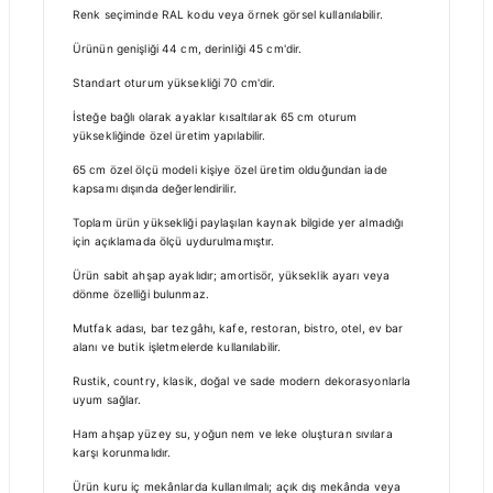
Renk seçiminde RAL kodu veya örnek görsel kullanılabilir.
Ürünün genişliği 44 cm, derinliği 45 cm'dir.
Standart oturum yüksekliği 70 cm'dir.
İsteğe bağlı olarak ayaklar kısaltılarak 65 cm oturum
yüksekliğinde özel üretim yapılabilir.
65 cm özel ölçü modeli kişiye özel üretim olduğundan iade
kapsamı dışında değerlendirilir.
Toplam ürün yüksekliği paylaşılan kaynak bilgide yer almadığı
için açıklamada ölçü uydurulmamıştır.
Ürün sabit ahşap ayaklıdır; amortisör, yükseklik ayarı veya
dönme özelliği bulunmaz.
Mutfak adası, bar tezgâhı, kafe, restoran, bistro, otel, ev bar
alanı ve butik işletmelerde kullanılabilir.
Rustik, country, klasik, doğal ve sade modern dekorasyonlarla
uyum sağlar.
Ham ahşap yüzey su, yoğun nem ve leke oluşturan sıvılara
karşı korunmalıdır.
Ürün kuru iç mekânlarda kullanılmalı; açık dış mekânda veya