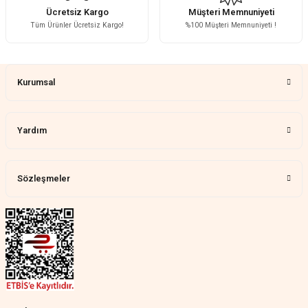
H... A... | 31/07/2026
Ücretsiz Kargo
Müşteri Memnuniyeti
Tüm Ürünler Ücretsiz Kargo!
%100 Müşteri Memnuniyeti !
Çok memnun kaldım
Gönder
Demet Ünal | 27/07/2026
Kurumsal
Memnun kaldık allah razı olsu
Aylin Tetik | 25/07/2026
Yardım
Harika bir ürün, çok beğendim.
Mağazadan çok memnun
kaldım.WhatsApp'tan cevap hemen
verirler, çok yardım ederler.
Sözleşmeler
Teslim çok çabuk geldi. Montaj çok
kolaydı. Her şeyi dört dört oldu
Nathalie Prevost | 22/07/2026
Çok ilgililerdi
Merve Özen | 17/07/2026
Güzel bir site