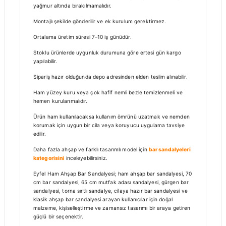
yağmur altında bırakılmamalıdır.
Montajlı şekilde gönderilir ve ek kurulum gerektirmez.
Ortalama üretim süresi 7–10 iş günüdür.
Stoklu ürünlerde uygunluk durumuna göre ertesi gün kargo
yapılabilir.
Sipariş hazır olduğunda depo adresinden elden teslim alınabilir.
Ham yüzey kuru veya çok hafif nemli bezle temizlenmeli ve
hemen kurulanmalıdır.
Ürün ham kullanılacaksa kullanım ömrünü uzatmak ve nemden
korumak için uygun bir cila veya koruyucu uygulama tavsiye
edilir.
Daha fazla ahşap ve farklı tasarımlı model için
bar sandalyeleri
kategorisini
inceleyebilirsiniz.
Eyfel Ham Ahşap Bar Sandalyesi; ham ahşap bar sandalyesi, 70
cm bar sandalyesi, 65 cm mutfak adası sandalyesi, gürgen bar
sandalyesi, torna sırtlı sandalye, cilaya hazır bar sandalyesi ve
klasik ahşap bar sandalyesi arayan kullanıcılar için doğal
malzeme, kişiselleştirme ve zamansız tasarımı bir araya getiren
güçlü bir seçenektir.