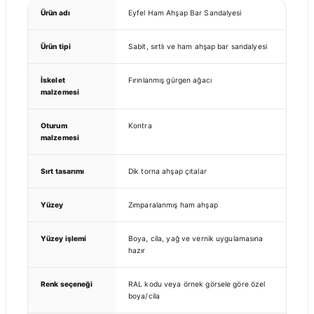
Ürün adı
Eyfel Ham Ahşap Bar Sandalyesi
Ürün tipi
Sabit, sırtlı ve ham ahşap bar sandalyesi
İskelet
Fırınlanmış gürgen ağacı
malzemesi
Oturum
Kontra
malzemesi
Sırt tasarımı
Dik torna ahşap çıtalar
Yüzey
Zımparalanmış ham ahşap
Yüzey işlemi
Boya, cila, yağ ve vernik uygulamasına
hazır
Renk seçeneği
RAL kodu veya örnek görsele göre özel
boya/cila