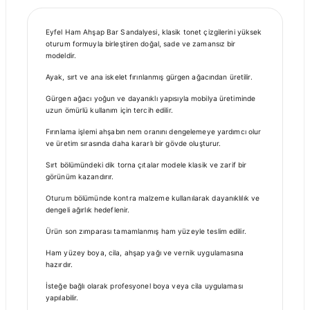
Eyfel Ham Ahşap Bar Sandalyesi, klasik tonet çizgilerini yüksek
oturum formuyla birleştiren doğal, sade ve zamansız bir
modeldir.
Ayak, sırt ve ana iskelet fırınlanmış gürgen ağacından üretilir.
Gürgen ağacı yoğun ve dayanıklı yapısıyla mobilya üretiminde
uzun ömürlü kullanım için tercih edilir.
Fırınlama işlemi ahşabın nem oranını dengelemeye yardımcı olur
ve üretim sırasında daha kararlı bir gövde oluşturur.
Sırt bölümündeki dik torna çıtalar modele klasik ve zarif bir
görünüm kazandırır.
Oturum bölümünde kontra malzeme kullanılarak dayanıklılık ve
dengeli ağırlık hedeflenir.
Ürün son zımparası tamamlanmış ham yüzeyle teslim edilir.
Ham yüzey boya, cila, ahşap yağı ve vernik uygulamasına
hazırdır.
İsteğe bağlı olarak profesyonel boya veya cila uygulaması
yapılabilir.