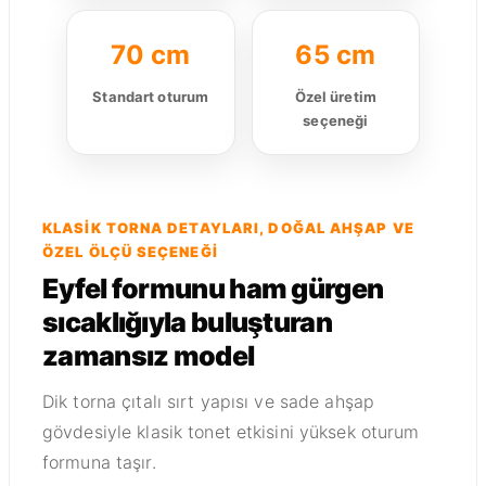
70 cm
65 cm
Standart oturum
Özel üretim
seçeneği
KLASIK TORNA DETAYLARI, DOĞAL AHŞAP VE
ÖZEL ÖLÇÜ SEÇENEĞI
Eyfel formunu ham gürgen
sıcaklığıyla buluşturan
zamansız model
Dik torna çıtalı sırt yapısı ve sade ahşap
gövdesiyle klasik tonet etkisini yüksek oturum
formuna taşır.