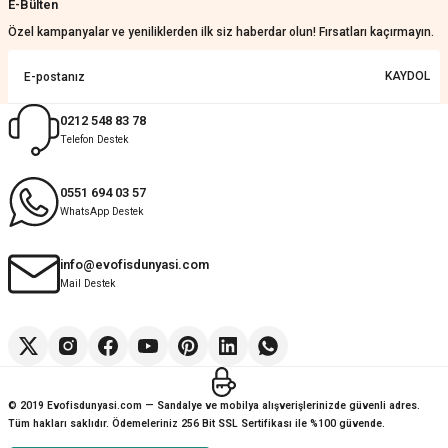
E-Bülten
KeRiM BeRBeR | 16/07/2026
Özel kampanyalar ve yeniliklerden ilk siz haberdar olun! Fırsatları kaçırmayın.
Sorunsuz ve güvenilir
KAYDOL
Muhammed Adsiz | 14/07/2026
0212 548 83 78
Telefon Destek
Kolay
G... K... | 14/07/2026
0551 694 03 57
WhatsApp Destek
Deneyimini Paylaş
Diğer yorumları göster
info@evofisdunyasi.com
Mail Destek
© 2019 Evofisdunyasi.com — Sandalye ve mobilya alışverişlerinizde güvenli adres.
Tüm hakları saklıdır. Ödemeleriniz 256 Bit SSL Sertifikası ile %100 güvende.