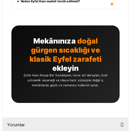
Neden Eyfel Ham modeli tercih edilmeli?
Mekânınıza
doğal
gürgen sıcaklığı ve
klasik Eyfel zarafeti
ekleyin
Eyfel Ham Ahşap Bar Sandalyesi; torna sırt detayları, özel
yükseklik seçeneği ve cilaya hazır yüzeyiyle doğal iç
mekânlarda güçlü ve zamansız kullanım sunar.
Yorumlar