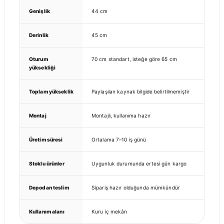
Genişlik
44 cm
Derinlik
45 cm
Oturum
70 cm standart, isteğe göre 65 cm
yüksekliği
Toplam yükseklik
Paylaşılan kaynak bilgide belirtilmemiştir
Montaj
Montajlı, kullanıma hazır
Üretim süresi
Ortalama 7–10 iş günü
Stoklu ürünler
Uygunluk durumunda ertesi gün kargo
Depodan teslim
Sipariş hazır olduğunda mümkündür
Kullanım alanı
Kuru iç mekân