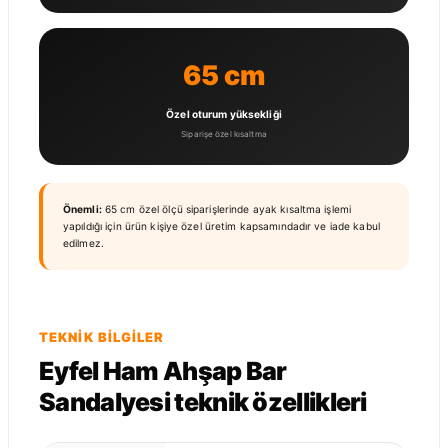
65 cm
Özel oturum yüksekliği
Siparişe özel kısaltma
Önemli:
65 cm özel ölçü siparişlerinde ayak kısaltma işlemi
yapıldığı için ürün kişiye özel üretim kapsamındadır ve iade kabul
edilmez.
TEKNIK BILGILER
Eyfel Ham Ahşap Bar
Sandalyesi teknik özellikleri