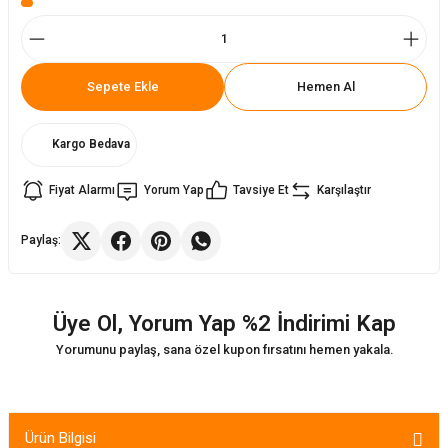
ler
rı
ları
Sepete Ekle
Hemen Al
r
i
Kargo Bedava
arı
r
Fiyat Alarmı
Yorum Yap
Tavsiye Et
Karşılaştır
kımları
ları
Paylaş:
sa Sandalye
Üye Ol, Yorum Yap %2 İndirimi Kap
Yorumunu paylaş, sana özel kupon fırsatını hemen yakala.
Ürün Bilgisi