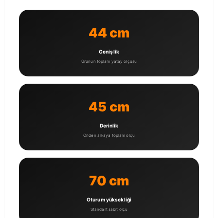
44 cm
Genişlik
Ürünün toplam yatay ölçüsü
45 cm
Derinlik
Önden arkaya toplam ölçü
70 cm
Oturum yüksekliği
Standart sabit ölçü