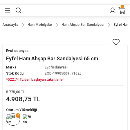
...
Geri Dön
Geri Dön
Geri Dön
Geri Dön
Geri Dön
lar
nler
Anasayfa
Ham Mobilyalar
Ham Ahşap Bar Sandalyesi
Eyfel Ham
eler
ları
r
er
Evofisdunyasi
eler
ğu
r
Eyfel Ham Ahşap Bar Sandalyesi 65 cm
Marka
Evofisdunyasi
arı
Stok Kodu
EOD-19905009_71625
*522,74 TL den başlayan taksitlerle!
yeler
ı
r
aları
5.775,00 TL
4.908,75 TL
eler
pları
 Sandalyesi
Oturum Yüksekliği
er
alyeleri
tuklar
dalyeler
arı
baları