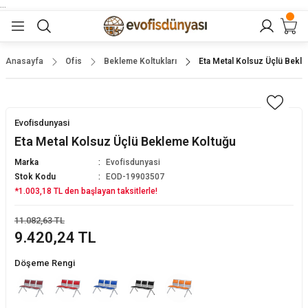
...
Geri Dön
Geri Dön
Geri Dön
Geri Dön
Geri Dön
lar
nler
Anasayfa
Ofis
Bekleme Koltukları
Eta Metal Kolsuz Üçlü Bekl
eler
ları
r
er
Evofisdunyasi
eler
ğu
r
Eta Metal Kolsuz Üçlü Bekleme Koltuğu
Marka
Evofisdunyasi
arı
Stok Kodu
EOD-19903507
*1.003,18 TL den başlayan taksitlerle!
yeler
ı
r
aları
11.082,63 TL
9.420,24 TL
eler
pları
 Sandalyesi
Döşeme Rengi
er
alyeleri
tuklar
dalyeler
arı
baları