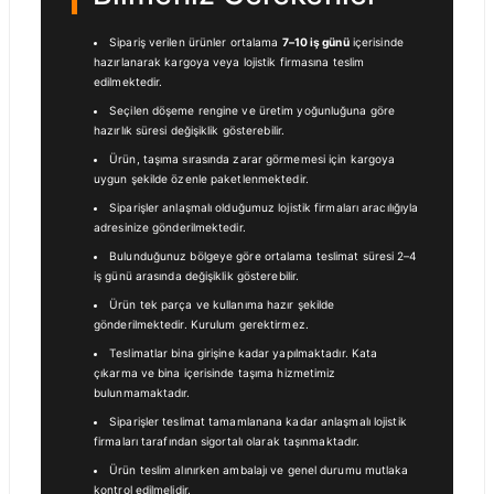
Sipariş verilen ürünler ortalama
7–10 iş günü
içerisinde
hazırlanarak kargoya veya lojistik firmasına teslim
edilmektedir.
Seçilen döşeme rengine ve üretim yoğunluğuna göre
hazırlık süresi değişiklik gösterebilir.
Ürün, taşıma sırasında zarar görmemesi için kargoya
uygun şekilde özenle paketlenmektedir.
Siparişler anlaşmalı olduğumuz lojistik firmaları aracılığıyla
adresinize gönderilmektedir.
Bulunduğunuz bölgeye göre ortalama teslimat süresi 2–4
iş günü arasında değişiklik gösterebilir.
Ürün tek parça ve kullanıma hazır şekilde
gönderilmektedir. Kurulum gerektirmez.
Teslimatlar bina girişine kadar yapılmaktadır. Kata
çıkarma ve bina içerisinde taşıma hizmetimiz
bulunmamaktadır.
Siparişler teslimat tamamlanana kadar anlaşmalı lojistik
firmaları tarafından sigortalı olarak taşınmaktadır.
Ürün teslim alınırken ambalajı ve genel durumu mutlaka
kontrol edilmelidir.