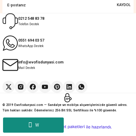
KAYDOL
%15
Evofisdunyasi
Kolay
Eta Metal Kolsuz Dörtlü Bekleme Koltuğu
0212 548 83 78
G... K... | 14/07/2026
Telefon Destek
16.831,10 TL
Deneyimini Paylaş
Diğer yorumları göster
14.306,44 TL
0551 694 03 57
WhatsApp Destek
info@evofisdunyasi.com
Mail Destek
© 2019 Evofisdunyasi.com — Sandalye ve mobilya alışverişlerinizde güvenli adres.
Tüm hakları saklıdır. Ödemeleriniz 256 Bit SSL Sertifikası ile %100 güvende.
W
ideasoft
ile
e-
hazırlandı.
ticaret