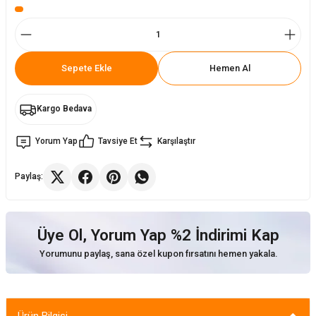
ler
rı
ları
Sepete Ekle
Hemen Al
r
i
arı
r
Kargo Bedava
Yorum Yap
Tavsiye Et
Karşılaştır
kımları
ları
Paylaş:
sa Sandalye
Üye Ol, Yorum Yap %2 İndirimi Kap
Yorumunu paylaş, sana özel kupon fırsatını hemen yakala.