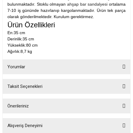
bulunmaktadır. Stoklu olmayan
ahşap bar sandalyesi
ortalama
7-10 iş gününde hazırlanıp kargolanmaktadır. Ürün tek parça
olarak gönderilmektedir. Kurulum gerektirmez.
Ürün Özellikleri
En:35 cm
Derinlik:35 cm
Yükseklik:80 cm
Ağırlık:8,7 kg
Yorumlar
Taksit Seçenekleri
Bu ürüne ilk yorumu siz yapın!
Önerileriniz
Yorum Yaz
Bu ürünün fiyat bilgisi, resim, ürün açıklamalarında ve diğer konularda
yetersiz gördüğünüz noktaları öneri formunu kullanarak tarafımıza
Alışveriş Deneyimi
iletebilirsiniz.