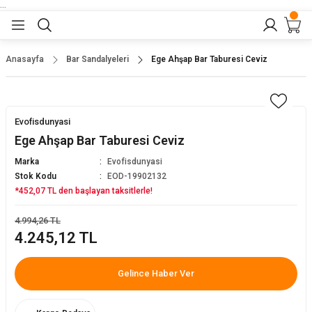
...
Geri Dön
Geri Dön
Geri Dön
Geri Dön
Geri Dön
lar
nler
Anasayfa
Bar Sandalyeleri
Ege Ahşap Bar Taburesi Ceviz
eler
ları
r
er
Evofisdunyasi
eler
ğu
r
Ege Ahşap Bar Taburesi Ceviz
Marka
Evofisdunyasi
arı
Stok Kodu
EOD-19902132
*452,07 TL den başlayan taksitlerle!
yeler
ı
r
aları
4.994,26 TL
4.245,12 TL
eler
pları
 Sandalyesi
Gelince Haber Ver
er
alyeleri
tuklar
dalyeler
arı
baları