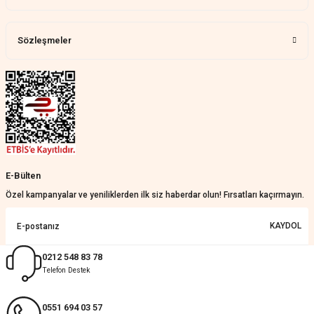
Harika bir ürün, çok beğendim.
Mağazadan çok memnun
kaldım.WhatsApp'tan cevap hemen
verirler, çok yardım ederler.
Sözleşmeler
Teslim çok çabuk geldi. Montaj çok
kolaydı. Her şeyi dört dört oldu
Nathalie Prevost | 22/07/2026
Çok ilgililerdi
Merve Özen | 17/07/2026
Güzel bir site
E-Bülten
KeRiM BeRBeR | 16/07/2026
Özel kampanyalar ve yeniliklerden ilk siz haberdar olun! Fırsatları kaçırmayın.
Sorunsuz ve güvenilir
KAYDOL
Muhammed Adsiz | 14/07/2026
0212 548 83 78
Telefon Destek
Kolay
G... K... | 14/07/2026
0551 694 03 57