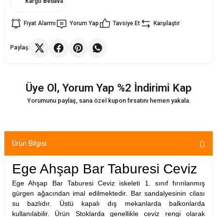
Kargo Bedava
Fiyat Alarmı
Yorum Yap
Tavsiye Et
Karşılaştır
ler
rı
ları
Paylaş:
r
i
arı
r
Üye Ol, Yorum Yap %2 İndirimi Kap
kımları
ları
Yorumunu paylaş, sana özel kupon fırsatını hemen yakala.
sa Sandalye
Ürün Bilgisi
Ege Ahşap Bar Taburesi Ceviz
Ege Ahşap Bar Taburesi Ceviz iskeleti 1. sınıf fırınlanmış
gürgen ağacından imal edilmektedir. Bar sandalyesinin cilası
su bazlıdır. Üstü kapalı dış mekanlarda balkonlarda
kullanılabilir. Ürün Stoklarda genellikle ceviz rengi olarak