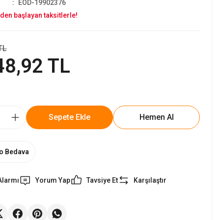
EOD-19902376
den başlayan taksitlerle!
TL
48,92 TL
Sepete Ekle
Hemen Al
o Bedava
Alarmı
Yorum Yap
Tavsiye Et
Karşılaştır