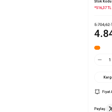
Stok Kodu
*516,37 TL 
5.704,62 
4.8
Karg
Fiyat 
Paylaş: