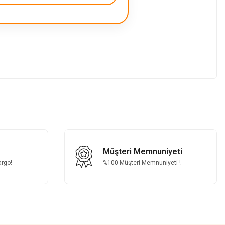
z.
Müşteri Memnuniyeti
argo!
%100 Müşteri Memnuniyeti !