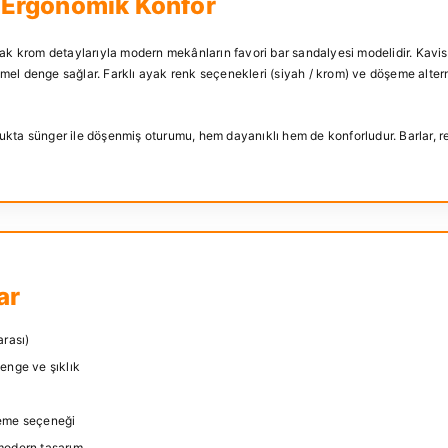
 Ergonomik Konfor
rlak krom detaylarıyla modern mekânların favori bar sandalyesi modelidir. Kavis
el denge sağlar. Farklı ayak renk seçenekleri (siyah / krom) ve döşeme alternat
kta sünger ile döşenmiş oturumu, hem dayanıklı hem de konforludur. Barlar, res
ar
arası)
enge ve şıklık
şeme seçeneği
modern tasarım