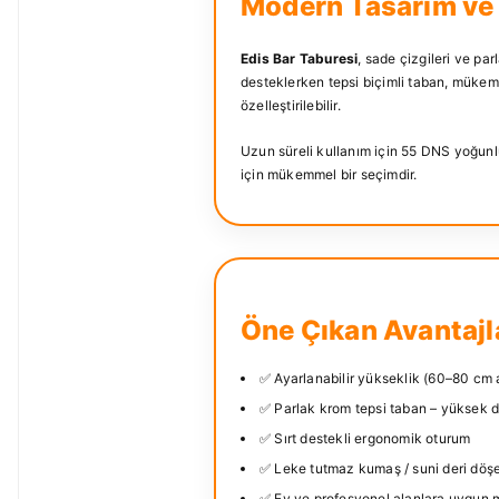
Modern Tasarım ve
Edis Bar Taburesi
, sade çizgileri ve pa
desteklerken tepsi biçimli taban, mükemm
özelleştirilebilir.
Uzun süreli kullanım için 55 DNS yoğunlu
için mükemmel bir seçimdir.
Öne Çıkan Avantajl
✅ Ayarlanabilir yükseklik (60–80 cm 
✅ Parlak krom tepsi taban – yüksek d
✅ Sırt destekli ergonomik oturum
✅ Leke tutmaz kumaş / suni deri dö
✅ Ev ve profesyonel alanlara uygun 