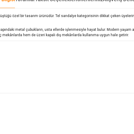
önüştüğü özel bir tasarım ürünüdür.
Tel sandalye
kategorisinin dikkat çeken üyeleri
apındaki metal çubukların, usta ellerde işlenmesiyle hayat bulur. Modern yaşam al
 iç mekânlarda hem de üzeri kapalı dış mekânlarda kullanıma uygun hale getirir.