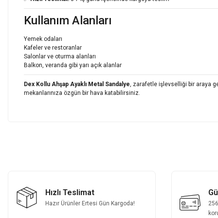
Kullanım Alanları
Yemek odaları
Kafeler ve restoranlar
Salonlar ve oturma alanları
Balkon, veranda gibi yarı açık alanlar
Dex Kollu Ahşap Ayaklı Metal Sandalye
, zarafetle işlevselliği bir aray
mekanlarınıza özgün bir hava katabilirsiniz.
Bu ürünün fiyat bilgisi, resim, ürün açıklamalarında ve diğer konularda
Fotoğrafta görünenin birebir aynısı, kurulumu basit, sağlam
Görüş ve önerileriniz için teşekkür ederiz.
H... A... | 31/07/2026
Ürün resmi kalitesiz, bozuk veya görüntülenemiyor.
Fotoğrafta görünenin birebir aynısı, kurulumu basit, sağlam
Ürün açıklamasında eksik bilgiler bulunuyor.
Hızlı Teslimat
Gü
H... A... | 31/07/2026
Ürün bilgilerinde hatalar bulunuyor.
Hazır Ürünler Ertesi Gün Kargoda!
256b
Ürün fiyatı diğer sitelerden daha pahalı.
kor
Fotoğrafta görünenin birebir aynısı, kurulumu basit, sağlam