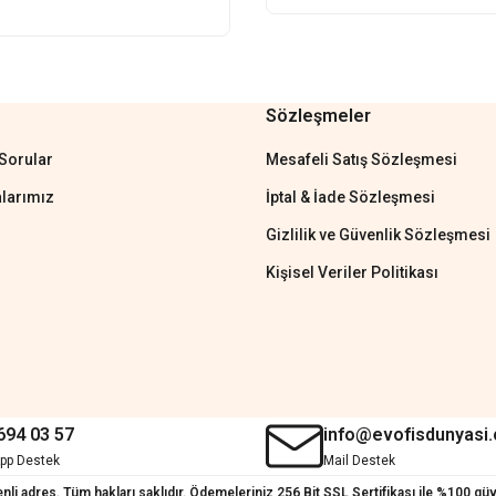
Sözleşmeler
Gönder
Sorular
Mesafeli Satış Sözleşmesi
larımız
İptal & İade Sözleşmesi
Gizlilik ve Güvenlik Sözleşmesi
Kişisel Veriler Politikası
'tan cevap hemen verirler, çok
694 03 57
info@evofisdunyasi
pp Destek
Mail Destek
i adres. Tüm hakları saklıdır. Ödemeleriniz 256 Bit SSL Sertifikası ile %100 gü