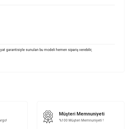
fiyat garantisiyle sunulan bu modeli hemen sipariş verebilir,
z.
Müşteri Memnuniyeti
argo!
%100 Müşteri Memnuniyeti !