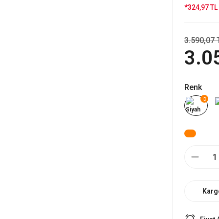
*324,97 TL 
3.590,07 
3.0
Renk
Karg