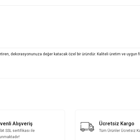
a getiren, dekorasyonunuza değer katacak özel bir üründür. Kaliteli üretim ve uygun 
 yetersiz gördüğünüz noktaları öneri formunu kullanarak tarafımıza iletebilirsini
Bu ürüne ilk yorumu siz yapın!
Yorum Yaz
venli Alışveriş
Ücretsiz Kargo
it SSL sertifikası ile
Tüm Ürünler Ücretsiz K
unmaktadır!