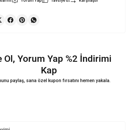
Alarmı
Yorum Yap
Tavsiye Et
Karşılaştır
 Ol, Yorum Yap %2 İndirimi
Kap
unu paylaş, sana özel kupon fırsatını hemen yakala.
eyimi