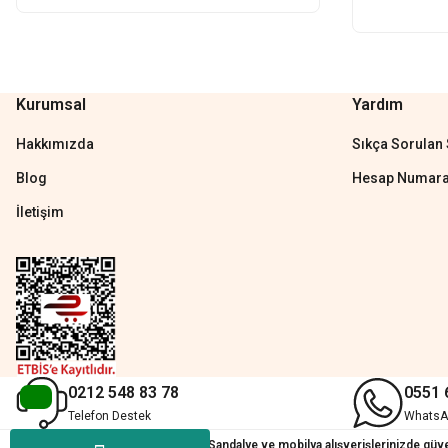
Bu ürüne benzer farklı alternatifler olmalı.
H... A... | 31/07/2026
Çok memnun kaldım
Kurumsal
Yardım
Demet Ünal | 27/07/2026
Hakkımızda
Sıkça Sorulan 
Memnun kaldık allah razı olsu
Blog
Hesap Numara
Aylin Tetik | 25/07/2026
İletişim
Harika bir ürün, çok beğendim. Mağazadan çok memnun kaldım.WhatsApp
yardım ederler.
Teslim çok çabuk geldi. Montaj çok kolaydı. Her şeyi dört dört oldu
Nathalie Prevost | 22/07/2026
Çok ilgililerdi
0212 548 83 78
0551 
Merve Özen | 17/07/2026
Telefon Destek
WhatsA
© 2019 Evofisdunyasi.com — Sandalye ve mobilya alışverişlerinizde güvenl