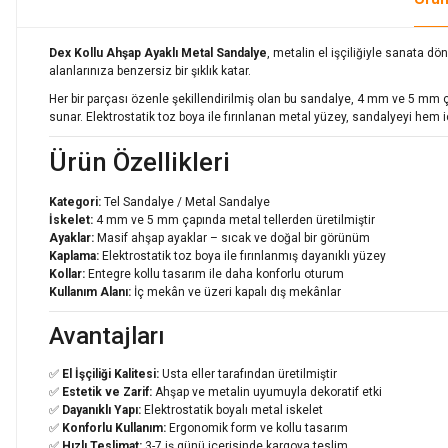
Dex Kollu Ahşap Ayaklı Metal Sandalye
, metalin el işçiliğiyle sanata d
alanlarınıza benzersiz bir şıklık katar.
Her bir parçası özenle şekillendirilmiş olan bu sandalye, 4 mm ve 5 mm ç
sunar. Elektrostatik toz boya ile fırınlanan metal yüzey, sandalyeyi hem
Ürün Özellikleri
Kategori:
Tel Sandalye /
Metal Sandalye
İskelet:
4 mm ve 5 mm çapında metal tellerden üretilmiştir
Ayaklar:
Masif ahşap ayaklar – sıcak ve doğal bir görünüm
Kaplama:
Elektrostatik toz boya ile fırınlanmış dayanıklı yüzey
Kollar:
Entegre kollu tasarım ile daha konforlu oturum
Kullanım Alanı:
İç mekân ve üzeri kapalı dış mekânlar
Avantajları
✅
El İşçiliği Kalitesi:
Usta eller tarafından üretilmiştir
✅
Estetik ve Zarif:
Ahşap ve metalin uyumuyla dekoratif etki
✅
Dayanıklı Yapı:
Elektrostatik boyalı metal iskelet
✅
Konforlu Kullanım:
Ergonomik form ve kollu tasarım
✅
Hızlı Teslimat:
3-7 iş günü içerisinde kargoya teslim