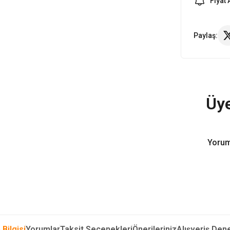
Fiyat 
Paylaş:
Üye
Yorum
 Bilgisi
Yorumlar
Taksit Seçenekleri
Önerileriniz
Alışveriş Den