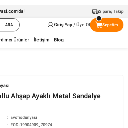
yasi.com’da!
Sipariş Takip
Giriş Yap
/ Üye Ol
ARA
Sepetim
rdımcı Ürünler
İletişim
Blog
nyasi
llu Ahşap Ayaklı Metal Sandalye
Evofisdunyasi
EOD-19904909_70974