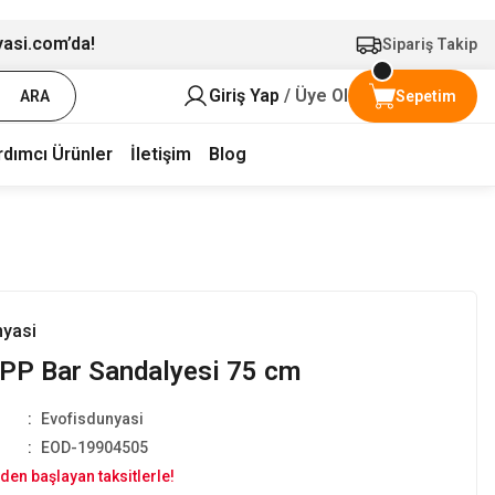
yasi.com’da!
Sipariş Takip
Giriş Yap
/ Üye Ol
ARA
Sepetim
rdımcı Ürünler
İletişim
Blog
nyasi
PP Bar Sandalyesi 75 cm
Evofisdunyasi
EOD-19904505
den başlayan taksitlerle!