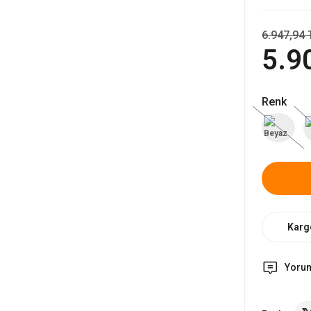
6.947,94 
5.9
Renk
Karg
Yoru