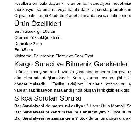
koşullara en fazla dayanıklı olan bir
bar sandalyesi
modelimizdi
fabrikasyon sorunlarda veya hatalarda iki yıl
siesta plastik
sana
Orjinal paket adeti 4 adettir 2 adet alımlarda ayrıca paketlener
Ürün Özellikleri
Sırt Yüksekliği: 106 cm
Oturum Yüksekliği: 75 cm
Derinlik: 52 cm
En: 45 cm
Malzeme: Poliproplen Plastik ve Cam Elyaf
Kargo Süreci ve Bilmeniz Gerekenler
Ürünler sipariş sonrası hazırlık aşamasından sonra kargoya uy
gün civarında değişmektedir. Kata çıkarma taşıma gibi hizmet
gönderilmektedir. Teslim aldığınız ürünlerin kontrolünü
yapılan
fabrikasyon hatalar
dışında oluşan kırık çizik ezik gib
Sıkça Sorulan Sorular
Bar Sandalyesi de monte mi geliyor ?
Hayır Ürün Montajlı Şe
Bar Sandalyesi ni kendim teslim alabilir miyim ?
Önce ürünü 
Bar Sandalyesi ne zaman gelir ?
Stok durumuna bağlı olarak 3