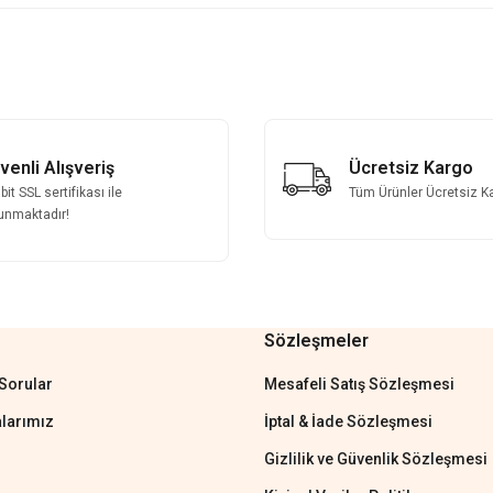
 yetersiz gördüğünüz noktaları öneri formunu kullanarak tarafımıza iletebilirsini
Bu ürüne ilk yorumu siz yapın!
Yorum Yaz
venli Alışveriş
Ücretsiz Kargo
it SSL sertifikası ile
Tüm Ürünler Ücretsiz K
unmaktadır!
Sözleşmeler
Gönder
Sorular
Mesafeli Satış Sözleşmesi
larımız
İptal & İade Sözleşmesi
Gizlilik ve Güvenlik Sözleşmesi