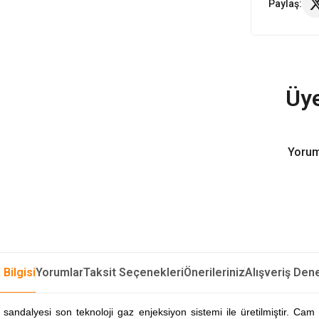
Paylaş:
Üye
Yorum
 Bilgisi
Yorumlar
Taksit Seçenekleri
Önerileriniz
Alışveriş Den
alyesi son teknoloji gaz enjeksiyon sistemi ile üretilmiştir. Cam el