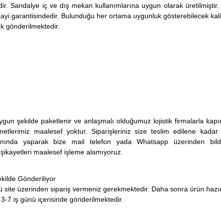
r. Sandalye iç ve dış mekan kullanımlarına uygun olarak üretilmiştir
yi garantisindedir. Bulunduğu her ortama uygunluk gösterebilecek kalite
ek gönderilmektedir.
gun şekilde paketlenir ve anlaşmalı olduğumuz lojistik firmalarla kapı
lerimiz maalesef yoktur. Siparişleriniz size teslim edilene kadar ça
 anında yaparak bize mail telefon yada Whatsapp üzerinden bildi
i şikayetleri maalesef işleme alamıyoruz.
kilde Gönderiliyor
site üzerinden sipariş vermeniz gerekmektedir. Daha sonra ürün hazırlan
-7 iş günü içerisinde gönderilmektedir.